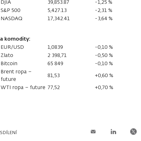
DJIA
39,853.87
-1,25 %
S&P 500
5,427.13
-2,31 %
NASDAQ
17,342.41
-3,64 %
a komodity:
EUR/USD
1,0839
-0,10 %
Zlato
2 398,71
-0,50 %
Bitcoin
65 849
-0,10 %
Brent ropa –
81,53
+0,60 %
future
WTI ropa – future
77,52
+0,70 %
SDÍLENÍ