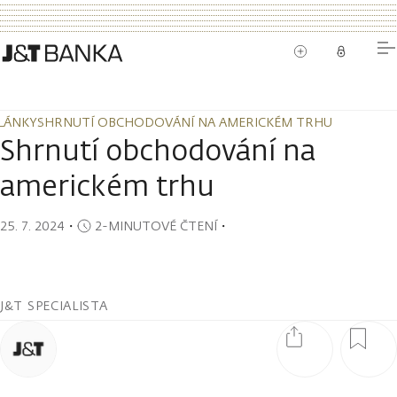
LÁNKY
SHRNUTÍ OBCHODOVÁNÍ NA AMERICKÉM TRHU
LÁNKY
SHRNUTÍ OBCHODOVÁNÍ NA AMERICKÉM TRHU
Shrnutí obchodování na
americkém trhu
25. 7. 2024
・
2-MINUTOVÉ ČTENÍ
・
J&T SPECIALISTA