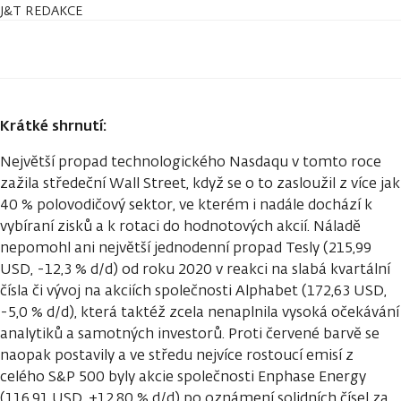
J&T REDAKCE
Krátké shrnutí:
Největší propad technologického Nasdaqu v tomto roce
zažila středeční Wall Street, když se o to zasloužil z více jak
40 % polovodičový sektor, ve kterém i nadále dochází k
vybíraní zisků a k rotaci do hodnotových akcií. Náladě
nepomohl ani největší jednodenní propad Tesly (215,99
USD, -12,3 % d/d) od roku 2020 v reakci na slabá kvartální
čísla či vývoj na akciích společnosti Alphabet (172,63 USD,
-5,0 % d/d), která taktéž zcela nenaplnila vysoká očekávání
analytiků a samotných investorů. Proti červené barvě se
naopak postavily a ve středu nejvíce rostoucí emisí z
celého S&P 500 byly akcie společnosti Enphase Energy
(116,91 USD, +12,80 % d/d) po oznámení solidních čísel za