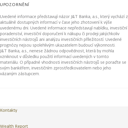
UPOZORNĚNÍ
Uvedené informace představují názor J&T Banka, a.s., který vychází z
aktuálně dostupných informací v čase jeho zhotovení k výše
uvedenému dni. Uvedené informace nepředstavují nabídku, investiční
poradenství, investiční doporučení k nákupu či prodeji jakýchkoliv
investičních nástrojů ani analýzu investičních příležitostí. Uvedené
prognózy nejsou spolehlivým ukazatelem budoucí výkonnosti.
J&T Banka, a.s., nenese žádnou odpovědnost, která by mohla
vzniknout v důsledku použití informací uvedených v tomto
materiálu. O případné vhodnosti investičních nástrojů se poraďte se
svým bankéřem, investičním zprostředkovatelem nebo jeho
vázaným zástupcem.
Kontakty
Wealth Report