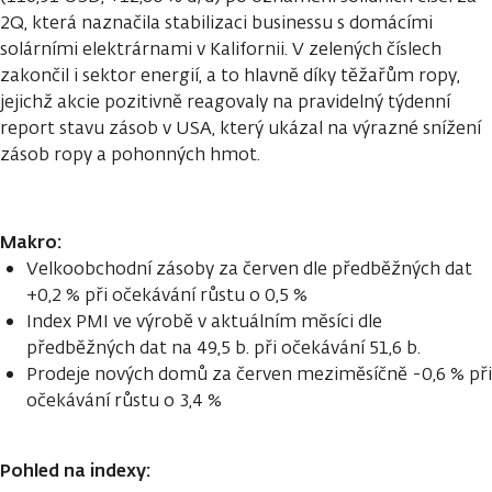
2Q, která naznačila stabilizaci businessu s domácími
solárními elektrárnami v Kalifornii. V zelených číslech
zakončil i sektor energií, a to hlavně díky těžařům ropy,
jejichž akcie pozitivně reagovaly na pravidelný týdenní
report stavu zásob v USA, který ukázal na výrazné snížení
zásob ropy a pohonných hmot.
Makro:
Velkoobchodní zásoby za červen dle předběžných dat
+0,2 % při očekávání růstu o 0,5 %
Index PMI ve výrobě v aktuálním měsíci dle
předběžných dat na 49,5 b. při očekávání 51,6 b.
Prodeje nových domů za červen meziměsíčně -0,6 % při
očekávání růstu o 3,4 %
Pohled na indexy: