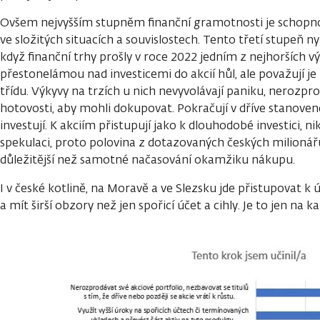
Ovšem nejvyšším stupněm finanční gramotnosti je schopnost
ve složitých situacích a souvislostech. Tento třetí stupeň nyn
když finanční trhy prošly v roce 2022 jedním z nejhorších v
přestonelámou nad investicemi do akcií hůl, ale považují je 
třídu. Výkyvy na trzích u nich nevyvolávají paniku, nerozprod
hotovosti, aby mohli dokupovat. Pokračují v dříve stanovené 
investují. K akciím přistupují jako k dlouhodobé investici, n
spekulaci, proto polovina z dotazovaných českých milionář
důležitější než samotné načasování okamžiku nákupu.
I v české kotlině, na Moravě a ve Slezsku jde přistupovat k
a mít širší obzory než jen spořicí účet a cihly. Je to jen na 