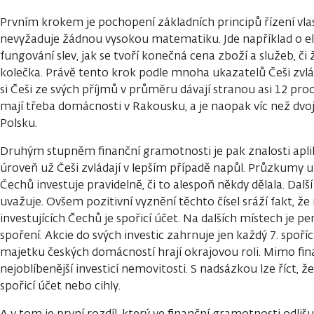
Prvním krokem je pochopení základních principů řízení vlas
nevyžaduje žádnou vysokou matematiku. Jde například o e
fungování slev, jak se tvoří konečná cena zboží a služeb, či 
kolečka. Právě tento krok podle mnoha ukazatelů Češi zvl
si Češi ze svých příjmů v průměru dávají stranou asi 12 p
mají třeba domácnosti v Rakousku, a je naopak víc než dv
Polsku.
Druhým stupněm finanční gramotnosti je pak znalosti aplik
úroveň už Češi zvládají v lepším případě napůl. Průzkumy uka
Čechů investuje pravidelně, či to alespoň někdy dělala. Dal
uvažuje. Ovšem pozitivní vyznění těchto čísel sráží fakt, ž
investujících Čechů je spořicí účet. Na dalších místech je pe
spoření. Akcie do svých investic zahrnuje jen každý 7. spoří
majetku českých domácností hrají okrajovou roli. Mimo fina
nejoblíbenější investicí nemovitosti. S nadsázkou lze říct, ž
spořicí účet nebo cihly.
A v tom je první rozdíl, který ve finanční gramotnosti odl