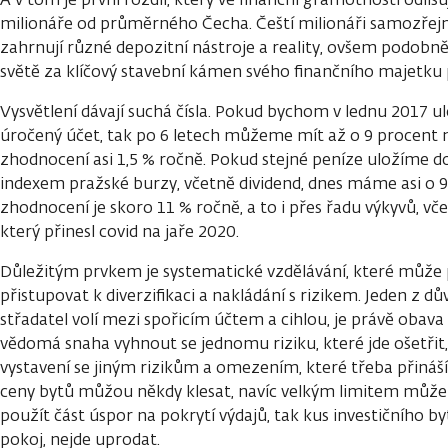
milionáře od průměrného Čecha. Čeští milionáři samozřejm
zahrnují různé depozitní nástroje a reality, ovšem podobně j
světě za klíčový stavební kámen svého finančního majetku p
Vysvětlení dávají suchá čísla. Pokud bychom v lednu 2017 ul
úročený účet, tak po 6 letech můžeme mít až o 9 procent n
zhodnocení asi 1,5 % ročně. Pokud stejné peníze uložíme d
indexem pražské burzy, včetně dividend, dnes máme asi o 
zhodnocení je skoro 11 % ročně, a to i přes řadu výkyvů, v
který přinesl covid na jaře 2020.
Důležitým prvkem je systematické vzdělávání, které může 
přistupovat k diverzifikaci a nakládání s rizikem. Jeden z 
střadatel volí mezi spořicím účtem a cihlou, je právě obava
vědomá snaha vyhnout se jednomu riziku, které jde ošetř
vystavení se jiným rizikům a omezením, které třeba přináší 
ceny bytů můžou někdy klesat, navíc velkým limitem může bý
použít část úspor na pokrytí výdajů, tak kus investičního by
pokoj, nejde uprodat.