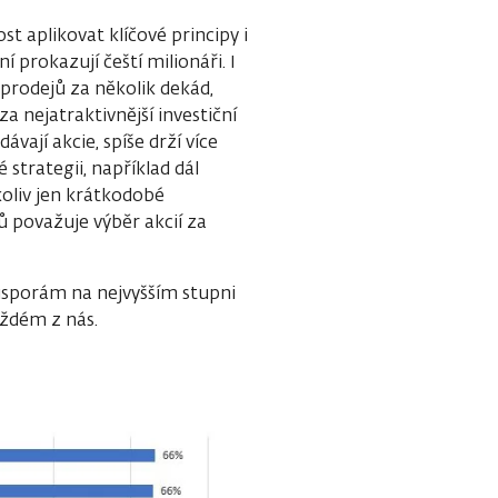
 aplikovat klíčové principy i
í prokazují čeští milionáři. I
ýprodejů za několik dekád,
za nejatraktivnější investiční
ávají akcie, spíše drží více
strategii, například dál
ikoliv jen krátkodobé
ů považuje výběr akcií za
 úsporám na nejvyšším stupni
každém z nás.