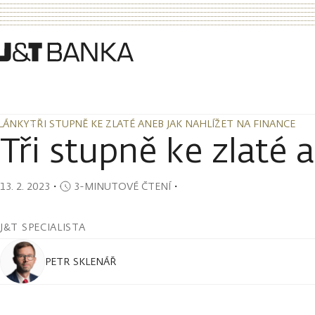
LÁNKY
TŘI STUPNĚ KE ZLATÉ ANEB JAK NAHLÍŽET NA FINANCE
LÁNKY
TŘI STUPNĚ KE ZLATÉ ANEB JAK NAHLÍŽET NA FINANCE
Tři stupně ke zlaté 
13. 2. 2023
・
3-MINUTOVÉ ČTENÍ
・
J&T SPECIALISTA
PETR SKLENÁŘ