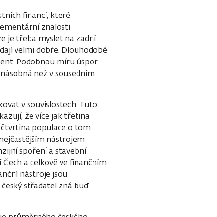
tních financí, které
lementární znalosti
že je třeba myslet na zadní
ádají velmi dobře. Dlouhodobě
rocent. Podobnou míru úspor
ojnásobná než v sousedním
ovat v souvislostech. Tuto
zují, že více jak třetina
ší čtvrtina populace o tom
e nejčastějším nástrojem
nzijní spoření a stavební
cí Čech a celkově ve finančním
nční nástroje jsou
e český střadatel zná buď
išuje průměrného českého