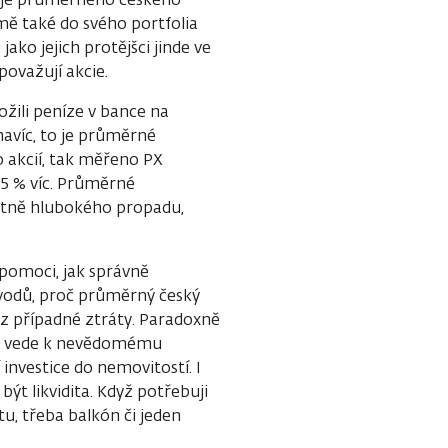
ě také do svého portfolia
ako jejich protějšci jinde ve
ovažují akcie.
ožili peníze v bance na
avíc, to je průměrné
o akcií, tak měřeno PX
95 % víc. Průměrné
četně hlubokého propadu,
pomoci, jak správně
důvodů, proč průměrný český
 z případné ztráty. Paradoxně
it, vede k nevědomému
investice do nemovitostí. I
t likvidita. Když potřebuji
tu, třeba balkón či jeden