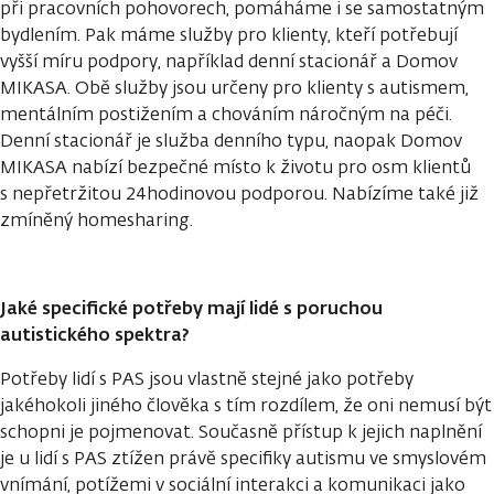
při pracovních pohovorech, pomáháme i se samostatným
bydlením. Pak máme služby pro klienty, kteří potřebují
vyšší míru podpory, například denní stacionář a Domov
MIKASA. Obě služby jsou určeny pro klienty s autismem,
mentálním postižením a chováním náročným na péči.
Denní stacionář je služba denního typu, naopak Domov
MIKASA nabízí bezpečné místo k životu pro osm klientů
s nepřetržitou 24hodinovou podporou. Nabízíme také již
zmíněný homesharing.
Jaké specifické potřeby mají lidé s poruchou
autistického spektra?
Potřeby lidí s PAS jsou vlastně stejné jako potřeby
jakéhokoli jiného člověka s tím rozdílem, že oni nemusí být
schopni je pojmenovat. Současně přístup k jejich naplnění
je u lidí s PAS ztížen právě specifiky autismu ve smyslovém
vnímání, potížemi v sociální interakci a komunikaci jako