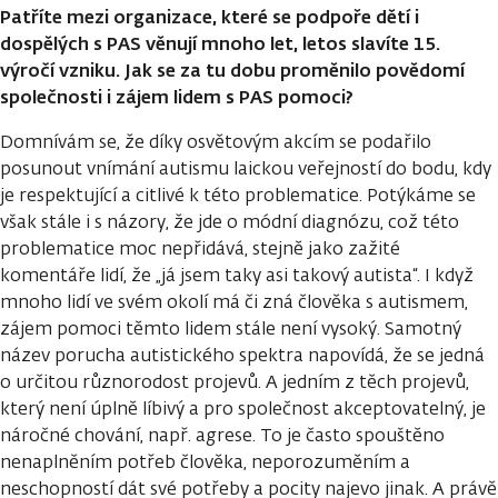
Patříte mezi organizace, které se podpoře dětí i
dospělých s PAS věnují mnoho let, letos slavíte 15.
výročí vzniku. Jak se za tu dobu proměnilo povědomí
společnosti i zájem lidem s PAS pomoci?
Domnívám se, že díky osvětovým akcím se podařilo
posunout vnímání autismu laickou veřejností do bodu, kdy
je respektující a citlivé k této problematice. Potýkáme se
však stále i s názory, že jde o módní diagnózu, což této
problematice moc nepřidává, stejně jako zažité
komentáře lidí, že „já jsem taky asi takový autista“. I když
mnoho lidí ve svém okolí má či zná člověka s autismem,
zájem pomoci těmto lidem stále není vysoký. Samotný
název porucha autistického spektra napovídá, že se jedná
o určitou různorodost projevů. A jedním z těch projevů,
který není úplně líbivý a pro společnost akceptovatelný, je
náročné chování, např. agrese. To je často spouštěno
nenaplněním potřeb člověka, neporozuměním a
neschopností dát své potřeby a pocity najevo jinak. A právě