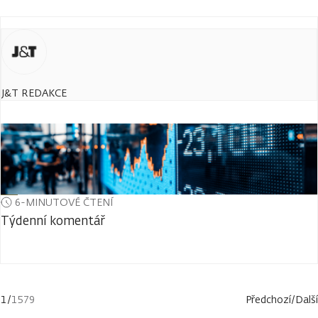
J&T REDAKCE
6-MINUTOVÉ ČTENÍ
Týdenní komentář
1
/
1579
Předchozí
/
Další