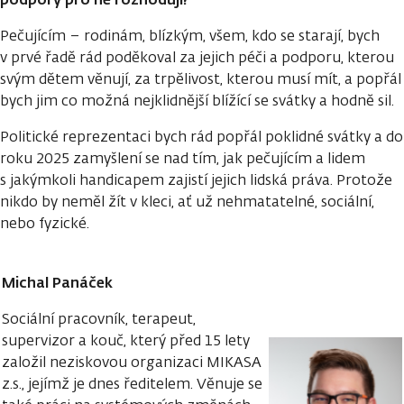
Pečujícím – rodinám, blízkým, všem, kdo se starají, bych
v prvé řadě rád poděkoval za jejich péči a podporu, kterou
svým dětem věnují, za trpělivost, kterou musí mít, a popřál
bych jim co možná nejklidnější blížící se svátky a hodně sil.
Politické reprezentaci bych rád popřál poklidné svátky a do
roku 2025 zamyšlení se nad tím, jak pečujícím a lidem
s jakýmkoli handicapem zajistí jejich lidská práva. Protože
nikdo by neměl žít v kleci, ať už nehmatatelné, sociální,
nebo fyzické.
Michal Panáček
Sociální pracovník, terapeut,
supervizor a kouč, který před 15 lety
založil neziskovou organizaci MIKASA
z.s., jejímž je dnes ředitelem. Věnuje se