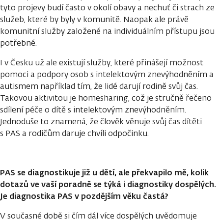
tyto projevy budí často v okolí obavy a nechuť či strach ze
služeb, které by byly v komunitě. Naopak ale právě
komunitní služby založené na individuálním přístupu jsou
potřebné.
I v Česku už ale existují služby, které přinášejí možnost
pomoci a podpory osob s intelektovým znevýhodněním a
autismem například tím, že lidé darují rodině svůj čas.
Takovou aktivitou je homesharing, což je stručně řečeno
sdílení péče o dítě s intelektovým znevýhodněním.
Jednoduše to znamená, že člověk věnuje svůj čas dítěti
s PAS a rodičům daruje chvíli odpočinku.
PAS se diagnostikuje již u dětí, ale překvapilo mě, kolik
dotazů ve vaší poradně se týká i diagnostiky dospělých.
Je diagnostika PAS v pozdějším věku častá?
V současné době si čím dál více dospělých uvědomuje