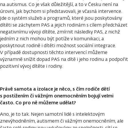
na autismus. Co je však důležitější, a to v Česku není na
úrovni, jak bychom si představovali, je včasná intervence.
Jde o systém služeb a programů, které jsou poskytovány
dítěti se záchytem PAS a jejich rodinám s cílem předcházet
negativnímu vývoji dítěte, zmírnit následky PAS, z nichž
jedním z nich mohou být potíže v komunikaci, a
poskytnout rodině i dítěti možnost sociální integrace.
V případě dostupnosti těchto intervencí můžeme
významně snížit dopad PAS na dítě i jeho rodinu a podpořit
pozitivní vývoj dítěte i rodiny.
Právě samota a izolace je něco, s čím rodiče dětí
s postižením či vážným onemocněním bojují velmi
často. Co pro ně můžeme udělat?
Ano, je to tak. Nejen samotní lidé s intelektovým
znevýhodněním, autismem či vážným onemocněním, ale
často celé rodiny jsou vylučovány ze společnosti, cítí se