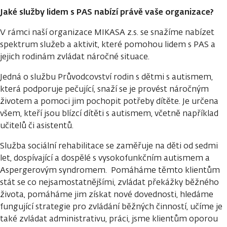
Jaké služby lidem s PAS nabízí právě vaše organizace?
V rámci naší organizace MIKASA z.s. se snažíme nabízet
spektrum služeb a aktivit, které pomohou lidem s PAS a
jejich rodinám zvládat náročné situace.
Jedná o službu Průvodcovství rodin s dětmi s autismem,
která podporuje pečující, snaží se je provést náročným
životem a pomoci jim pochopit potřeby dítěte. Je určena
všem, kteří jsou blízcí dítěti s autismem, včetně například
učitelů či asistentů.
Služba sociální rehabilitace se zaměřuje na děti od sedmi
let, dospívající a dospělé s vysokofunkčním autismem a
Aspergerovým syndromem. Pomáháme těmto klientům
stát se co nejsamostatnějšími, zvládat překážky běžného
života, pomáháme jim získat nové dovednosti, hledáme
fungující strategie pro zvládání běžných činností, učíme je
také zvládat administrativu, práci, jsme klientům oporou