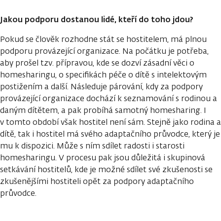
Jakou podporu dostanou lidé, kteří do toho jdou?
Pokud se člověk rozhodne stát se hostitelem, má plnou
podporu provázející organizace. Na počátku je potřeba,
aby prošel tzv. přípravou, kde se dozví zásadní věci o
homesharingu, o specifikách péče o dítě s intelektovým
postižením a další. Následuje párování, kdy za podpory
provázející organizace dochází k seznamování s rodinou a
daným dítětem, a pak probíhá samotný homesharing. I
v tomto období však hostitel není sám. Stejně jako rodina a
dítě, tak i hostitel má svého adaptačního průvodce, který je
mu k dispozici. Může s ním sdílet radosti i starosti
homesharingu. V procesu pak jsou důležitá i skupinová
setkávání hostitelů, kde je možné sdílet své zkušenosti se
zkušenějšími hostiteli opět za podpory adaptačního
průvodce.