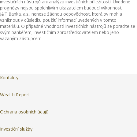
investičních nástrojů ani analýzu investičních příležitostí. Uvedené
prognózy nejsou spolehlivým ukazatelem budoucí výkonnosti.
J&T Banka, a.s., nenese žádnou odpovědnost, která by mohla
vzniknout v důsledku použití informací uvedených v tomto
materiálu. O případné vhodnosti investičních nástrojů se poraďte se
svým bankéřem, investičním zprostředkovatelem nebo jeho
vázaným zástupcem.
Kontakty
Wealth Report
Ochrana osobních údajů
Investiční služby