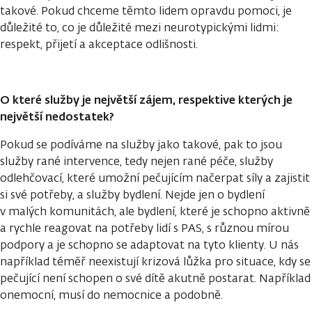
takové. Pokud chceme těmto lidem opravdu pomoci, je
důležité to, co je důležité mezi neurotypickými lidmi:
respekt, přijetí a akceptace odlišnosti.
O které služby je největší zájem, respektive kterých je
největší nedostatek?
Pokud se podíváme na služby jako takové, pak to jsou
služby rané intervence, tedy nejen rané péče, služby
odlehčovací, které umožní pečujícím načerpat síly a zajistit
si své potřeby, a služby bydlení. Nejde jen o bydlení
v malých komunitách, ale bydlení, které je schopno aktivně
a rychle reagovat na potřeby lidí s PAS, s různou mírou
podpory a je schopno se adaptovat na tyto klienty. U nás
například téměř neexistují krizová lůžka pro situace, kdy se
pečující není schopen o své dítě akutně postarat. Například
onemocní, musí do nemocnice a podobně.