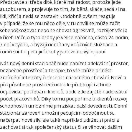
Představte si třeba dítě, které má radost, protože jede
autobusem, a projevuje to tím, že běhá, skáče, sedá si na
lidi, křičí a nedá se zastavit. Obdobně ovšem reaguje
v případě, že se mu něco děje, v tu chvíli se může začít
sebepoškozovat nebo se chovat agresivně, rozbíjet věci a
křičet. Péče o tyto osoby je velice náročná, často 24 hodin,
7 dní v týdnu, a bývají odmítány v různých službách a
rodiče nebo pečující osoby jsou velmi vyčerpaní.
Náš nový denní stacionář bude nabízet adekvátní prostor,
bezpečné prostředí a terapie, to vše může přinést
zmírnění intenzity či četnost náročného chování. Nové a
přizpůsobené prostředí nebude přehlcující a bude
odpovídat potřebám klientů, bude zde zajištěn adekvátní
počet pracovníků. Díky tomu podpoříme u klientů rozvoj
schopností i umožníme jim získat další dovedností. Denní
stacionář zároveň umožní pečujícím odpočinout si,
načerpat nové síly, ale také například udržet si práci a
zachovat si tak společenský status či se věnovat dalším