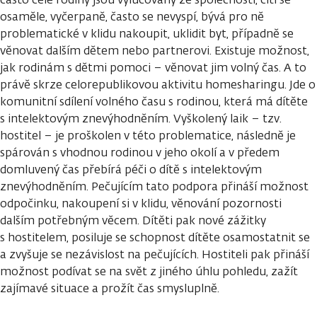
osaměle, vyčerpaně, často se nevyspí, bývá pro ně
problematické v klidu nakoupit, uklidit byt, případně se
věnovat dalším dětem nebo partnerovi. Existuje možnost,
jak rodinám s dětmi pomoci – věnovat jim volný čas. A to
právě skrze celorepublikovou aktivitu homesharingu. Jde o
komunitní sdílení volného času s rodinou, která má dítěte
s intelektovým znevýhodněním. Vyškolený laik – tzv.
hostitel – je proškolen v této problematice, následně je
spárován s vhodnou rodinou v jeho okolí a v předem
domluvený čas přebírá péči o dítě s intelektovým
znevýhodněním. Pečujícím tato podpora přináší možnost
odpočinku, nakoupení si v klidu, věnování pozornosti
dalším potřebným věcem. Dítěti pak nové zážitky
s hostitelem, posiluje se schopnost dítěte osamostatnit se
a zvyšuje se nezávislost na pečujících. Hostiteli pak přináší
možnost podívat se na svět z jiného úhlu pohledu, zažít
zajímavé situace a prožít čas smysluplně.