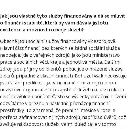
Jak jsou vlastně tyto služby financovány a dá se mluvit
o finanční stabilitě, která by vám dávala jistotu
existence a možnost rozvoje služeb?
Obecně jsou sociální služby financovány vícezdrojově.
Hlavní část financí, bez kterých se žádná sociální služba
neobejde, jde z veřejných zdrojů, jako jsou ministerstvo
práce a sociálních věcí, kraje a jednotlivá města. Dalšími
zdroji jsou příjmy od klientů, pokud jde o hrazené služby,
z darů, případně z vlastní činnosti. Bohužel však neexistuje
jistota ani predikce, s jakými finančními zdroji mohou
neziskové organizace pro zajištění služeb na bázi roku či
delšího výhledu počítat. Často se výsledky dotačních řízení
dozvídáme v březnu a následně přicházejí finanční
prostředky. To znamená, že první tři měsíce v roce je
potřeba zafinancovat z jiných zdrojů, například úvěrů, což
zvyšuje nákladovost služeb. Velmi důležitá je v tomto