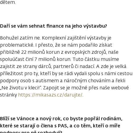
dětem.
Daří se vám sehnat finance na jeho výstavbu?
Bohužel zatím ne. Komplexní zajištění výstavby je
problematické. I přesto, že se nám podařilo získat
přibližně 22 milionů korun z evropských zdrojů, naše
spoluúčast činí 7 milionů korun. Tuto částku musíme
zajistit ze strany dárců, partnerů či nadací. A zde je velká
příležitost pro ty, kteří by se rádi vydali spolu s námi cestou
podpory osob s autismem a náročným chováním a řekli
„Ne životu v kleci!“. Zapojit se je možné přes naše webové
stránky
https://mikasazs.cz/darujte/
.
Blíží se Vánoce a nový rok, co byste popřál rodinám,
které se starají o člena s PAS, a co těm, kteří o míře
podpory pro ně rozhodují?