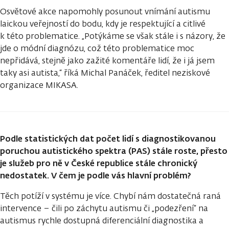
Osvětové akce napomohly posunout vnímání autismu
laickou veřejností do bodu, kdy je respektující a citlivé
k této problematice. „Potýkáme se však stále i s názory, že
jde o módní diagnózu, což této problematice moc
nepřidává, stejně jako zažité komentáře lidí, že i já jsem
taky asi autista,“ říká Michal Panáček, ředitel neziskové
organizace MIKASA.
Podle statistických dat počet lidí s diagnostikovanou
poruchou autistického spektra (PAS) stále roste, přesto
je služeb pro ně v České republice stále chronický
nedostatek. V čem je podle vás hlavní problém?
Těch potíží v systému je více. Chybí nám dostatečná raná
intervence – čili po záchytu autismu či „podezření“ na
autismus rychle dostupná diferenciální diagnostika a