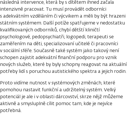
následná intervence, která by s dítětem ihned začala
intenzivně pracovat. Tu musí provádět odborníci
s adekvátním vzděláním či výcvikem a měli by být hrazeni
státním systémem. Další potíže spatřujeme v nedostatku
kvalifikovaných odborníků, chybí dětští kliničtí
psychologové, pedopsychiatři, logopedi, terapeuti se
zaměřením na děti, specializovaní učitelé či pracovníci
v sociální sféře. Současně také systém jako takový není
schopen zajistit adekvátní finanční podporu pro vznik
nových služeb, které by byly schopny reagovat na aktuální
potřeby lidí s poruchou autistického spektra a jejich rodin.
Proto vidíme nutnost v systémových změnách, které
pomohou nastavit funkční a udržitelný systém. Velký
potenciál je ale i v oblasti dárcovství, skrze nějž můžeme
aktivně a smysluplně cílit pomoc tam, kde je nejvíce
potřebná.