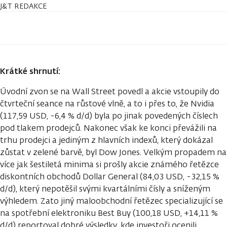
J&T REDAKCE
Krátké shrnutí:
Úvodní zvon se na Wall Street povedl a akcie vstoupily do
čtvrteční seance na růstové vlně, a to i přes to, že Nvidia
(117,59 USD, -6,4 % d/d) byla po jinak povedených číslech
pod tlakem prodejců. Nakonec však ke konci převážili na
trhu prodejci a jediným z hlavních indexů, který dokázal
zůstat v zelené barvě, byl Dow Jones. Velkým propadem na
více jak šestiletá minima si prošly akcie známého řetězce
diskontních obchodů Dollar General (84,03 USD, -32,15 %
d/d), který nepotěšil svými kvartálními čísly a sníženým
výhledem. Zato jiný maloobchodní řetězec specializující se
na spotřební elektroniku Best Buy (100,18 USD, +14,11 %
d/d) reportoval dobré výsledky, kde investoři ocenili