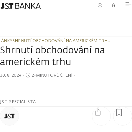
LÁNKY
SHRNUTÍ OBCHODOVÁNÍ NA AMERICKÉM TRHU
LÁNKY
SHRNUTÍ OBCHODOVÁNÍ NA AMERICKÉM TRHU
Shrnutí obchodování na
americkém trhu
30. 8. 2024
・
2-MINUTOVÉ ČTENÍ
・
J&T SPECIALISTA