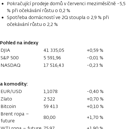
Pokračující prodeje domů v červenci meziměsíčně -5,5
% při očekávání růstu o 0,2 %
Spotřeba domácností ve 2Q stoupla o 2,9 % při
očekávání růstu o 2,2 %
Pohled na indexy
DJIA
41 335,05
+0,59 %
S&P 500
5 591,96
-0,01 %
NASDAQ
17 516,43
-0,23 %
a komodity:
EUR/USD
1,1078
-0,40 %
Zlato
2 522
+0,70 %
Bitcoin
59 413
+0,10 %
Brent ropa –
80,00
+1,70 %
future
WTI ropa – future
75,97
+1,90 %