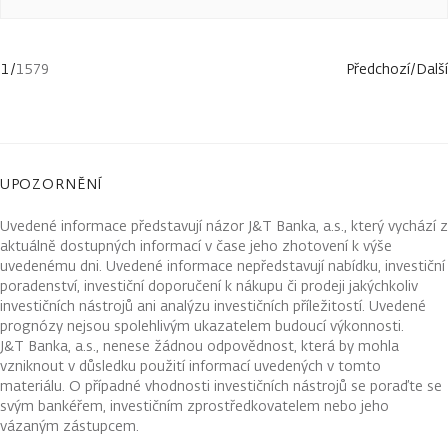
1
/
1579
Předchozí
/
Další
UPOZORNĚNÍ
Uvedené informace představují názor J&T Banka, a.s., který vychází z
aktuálně dostupných informací v čase jeho zhotovení k výše
uvedenému dni. Uvedené informace nepředstavují nabídku, investiční
poradenství, investiční doporučení k nákupu či prodeji jakýchkoliv
investičních nástrojů ani analýzu investičních příležitostí. Uvedené
prognózy nejsou spolehlivým ukazatelem budoucí výkonnosti.
J&T Banka, a.s., nenese žádnou odpovědnost, která by mohla
vzniknout v důsledku použití informací uvedených v tomto
materiálu. O případné vhodnosti investičních nástrojů se poraďte se
svým bankéřem, investičním zprostředkovatelem nebo jeho
vázaným zástupcem.