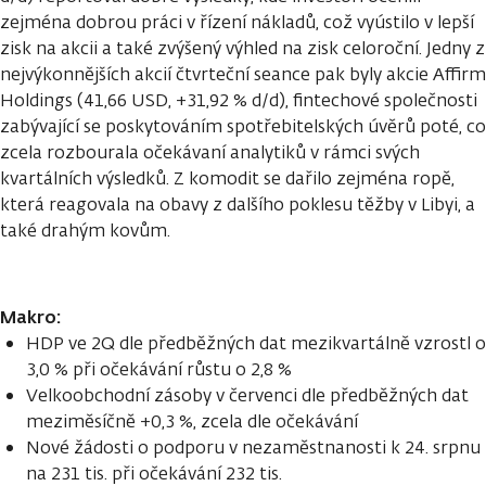
zejména dobrou práci v řízení nákladů, což vyústilo v lepší
zisk na akcii a také zvýšený výhled na zisk celoroční. Jedny z
nejvýkonnějších akcií čtvrteční seance pak byly akcie Affirm
Holdings (41,66 USD, +31,92 % d/d), fintechové společnosti
zabývající se poskytováním spotřebitelských úvěrů poté, co
zcela rozbourala očekávaní analytiků v rámci svých
kvartálních výsledků. Z komodit se dařilo zejména ropě,
která reagovala na obavy z dalšího poklesu těžby v Libyi, a
také drahým kovům.
Makro:
HDP ve 2Q dle předběžných dat mezikvartálně vzrostl o
3,0 % při očekávání růstu o 2,8 %
Velkoobchodní zásoby v červenci dle předběžných dat
meziměsíčně +0,3 %, zcela dle očekávání
Nové žádosti o podporu v nezaměstnanosti k 24. srpnu
na 231 tis. při očekávání 232 tis.