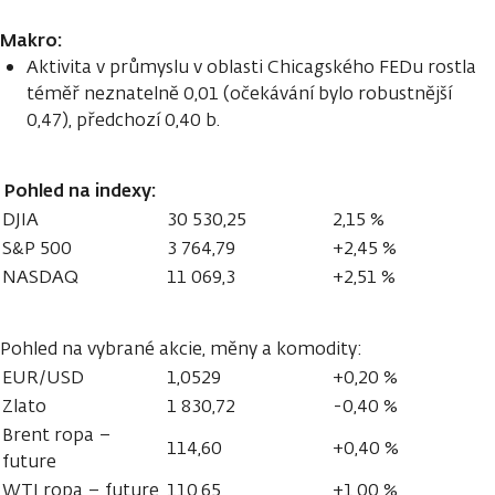
Makro:
Aktivita v průmyslu v oblasti Chicagského FEDu rostla
téměř neznatelně 0,01 (očekávání bylo robustnější
0,47), předchozí 0,40 b.
Pohled na indexy:
DJIA
30 530,25
2,15 %
S&P 500
3 764,79
+2,45 %
NASDAQ
11 069,3
+2,51 %
Pohled na vybrané akcie, měny a komodity:
EUR/USD
1,0529
+0,20 %
Zlato
1 830,72
-0,40 %
Brent ropa –
114,60
+0,40 %
future
WTI ropa – future
110,65
+1,00 %