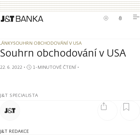
LÁNKY
SOUHRN OBCHODOVÁNÍ V USA
LÁNKY
SOUHRN OBCHODOVÁNÍ V USA
Souhrn obchodování v USA
22. 6. 2022
・
1-MINUTOVÉ ČTENÍ
・
J&T SPECIALISTA
J&T REDAKCE