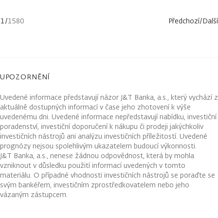
1
/
1580
Předchozí
/
Další
UPOZORNĚNÍ
Uvedené informace představují názor J&T Banka, a.s., který vychází z
aktuálně dostupných informací v čase jeho zhotovení k výše
uvedenému dni. Uvedené informace nepředstavují nabídku, investiční
poradenství, investiční doporučení k nákupu či prodeji jakýchkoliv
investičních nástrojů ani analýzu investičních příležitostí. Uvedené
prognózy nejsou spolehlivým ukazatelem budoucí výkonnosti.
J&T Banka, a.s., nenese žádnou odpovědnost, která by mohla
vzniknout v důsledku použití informací uvedených v tomto
materiálu. O případné vhodnosti investičních nástrojů se poraďte se
svým bankéřem, investičním zprostředkovatelem nebo jeho
vázaným zástupcem.