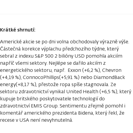
Krátké shrnutí:
Americké akcie se po dni volna obchodovaly výrazně výše.
Částečná korekce výplachu předchozího týdne, který
sebral z indexu S&P 500 2 bilióny USD pomohla akciím
napříč všemi sektory. Nejlépe se dařilo akciím z
energetického sektoru, např. Exxon (+6,2 %), Chevron
(+4,19 %), ConnocoPhillips(+5,91 %) nebo DiamondBack
energy(+8,17 %), přestože ropa spíše stagnovala. Ze
sektoru zdravotnictví vynikal United Health (+6,5 %), který
kupuje britského poskytovatele technologií do
zdravotnictví EMIS Group. Sentimentu zřejmě pomohl i
komentář amerického prezidenta Bidena, který řekl, že
recese v USA není nevyhnutelná.