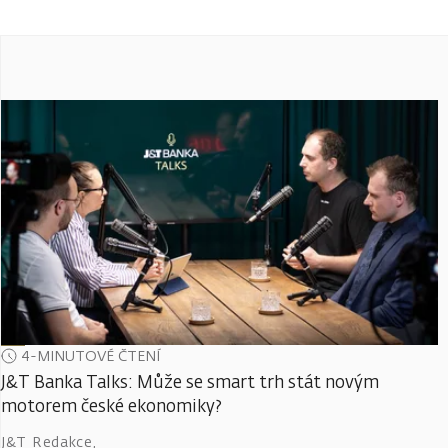
4-MINUTOVÉ ČTENÍ
J&T Banka Talks: Může se smart trh stát novým
motorem české ekonomiky?
J&T Redakce
,