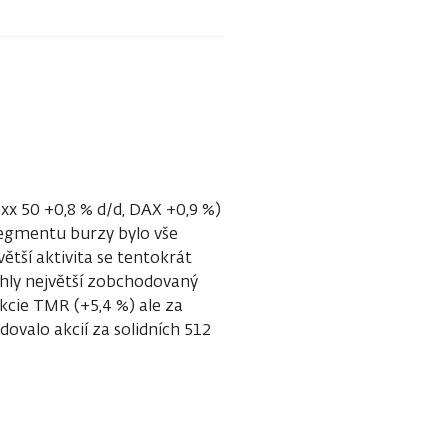
xx 50 +0,8 % d/d, DAX +0,9 %)
 segmentu burzy bylo vše
ětší aktivita se tentokrát
áhly největší zobchodovaný
kcie TMR (+5,4 %) ale za
valo akcií za solidních 512