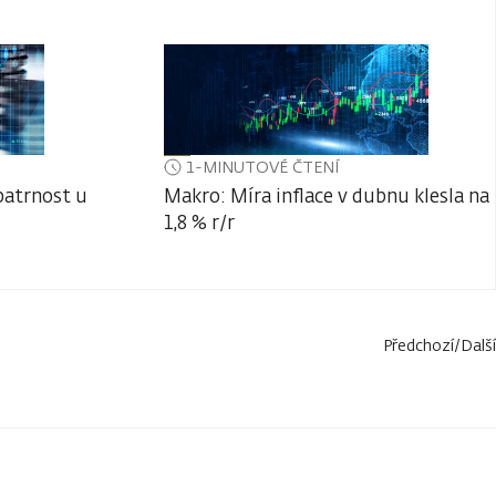
1-MINUTOVÉ ČTENÍ
patrnost u
Makro: Míra inflace v dubnu klesla na
1,8 % r/r
Předchozí
/
Další