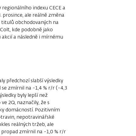
y regionálního indexu CECE a
. prosince, ale reálně změna
Z titulů obchodovaných na
 Colt, kde podobně jako
 akcií a následně i mírnému
ly předchozí slabší výsledky
se zmírnil na -1,4 % r/r (-4,3
ýsledky byly lepší než
 ve 2Q, naznačily, že s
vky domácností. Pozitivním
travin, nepotravinářské
kles reálných tržeb, ale
propad zmírnil na -1,0 % r/r