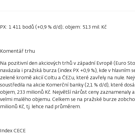
PX: 1 411 bodů (+0,9 % d/d); objem: 513 mil. Kč
Komentář trhu
Na pozitivní den akciových trhů v západní Evropě (Euro Sto
navázala i pražská burza (index PX +0,9 %), kde v hlavním
zelené kromě akcií Coltu a ČEZu, které zavřely na nule. Nejv
soustředila na akcie Komerční banky (2,1 % d/d), které dos
objem, 233 milionů Kč. Největší nárůst ceny zaznamenaly a
velmi malého objemu. Celkem se na pražské burze zobchodo
milionů Kč, tj. lehce nad průměrem.
Index CECE