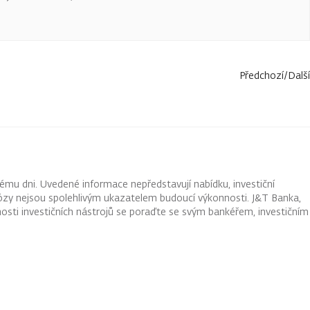
Předchozí
/
Další
ému dni. Uvedené informace nepředstavují nabídku, investiční
ognózy nejsou spolehlivým ukazatelem budoucí výkonnosti. J&T Banka,
osti investičních nástrojů se poraďte se svým bankéřem, investičním