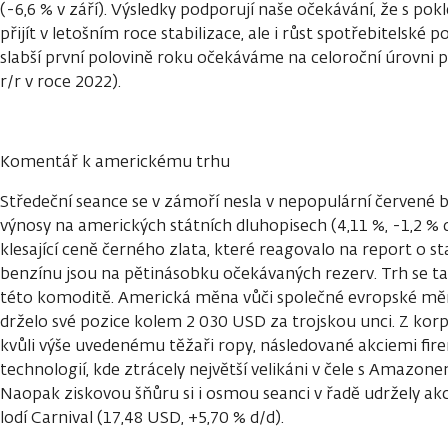
(-6,6 % v září). Výsledky podporují naše očekávání, že s po
přijít v letošním roce stabilizace, ale i růst spotřebitelské p
slabší první polovině roku očekáváme na celoroční úrovni po
r/r v roce 2022).
Komentář k americkému trhu
Středeční seance se v zámoří nesla v nepopulární červené bar
výnosy na amerických státních dluhopisech (4,11 %, -1,2 % d
klesající ceně černého zlata, které reagovalo na report o s
benzínu jsou na pětinásobku očekávaných rezerv. Trh se t
této komoditě. Americká měna vůči společné evropské měně 
drželo své pozice kolem 2 030 USD za trojskou unci. Z korp
kvůli výše uvedenému těžaři ropy, následované akciemi fi
technologií, kde ztrácely největší velikáni v čele s Amazo
Naopak ziskovou šňůru si i osmou seanci v řadě udržely ak
lodí Carnival (17,48 USD, +5,70 % d/d).