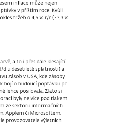
klesem inflace může nejen
optávky v příštím roce. Kvůli
kles tržeb o 4,5 % r/r (-3,3 %
vě, a to i přes dále klesající
/d u desetileté splatnosti) a
tavu zásob v USA, kde zásoby
ak bojí o budoucí poptávku po
lehce posilovala. Zlato si
orací byly nejvíce pod tlakem
rem ze sektoru informačních
nem, Applem či Microsoftem.
cie provozovatele výletních