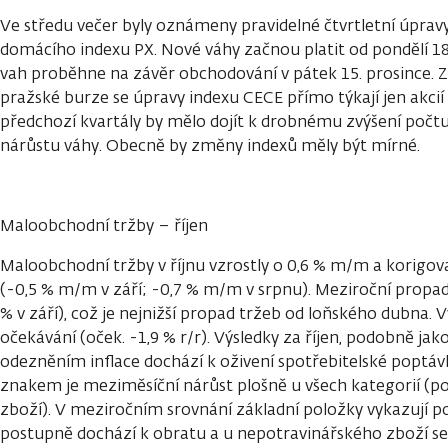
Ve středu večer byly oznámeny pravidelné čtvrtletní úprav
domácího indexu PX. Nové váhy začnou platit od pondělí 18
vah proběhne na závěr obchodování v pátek 15. prosince. 
pražské burze se úpravy indexu CECE přímo týkají jen akcií
předchozí kvartály by mělo dojít k drobnému zvýšení počtu
nárůstu váhy. Obecně by změny indexů měly být mírné.
Maloobchodní tržby – říjen
Maloobchodní tržby v říjnu vzrostly o 0,6 % m/m a korigova
(-0,5 % m/m v září; -0,7 % m/m v srpnu). Meziroční propad 
% v září), což je nejnižší propad tržeb od loňského dubna. V
očekávání (oček. -1,9 % r/r). Výsledky za říjen, podobně jako
odezněním inflace dochází k oživení spotřebitelské poptá
znakem je meziměsíční nárůst plošně u všech kategorií (po
zboží). V meziročním srovnání základní položky vykazují po
postupně dochází k obratu a u nepotravinářského zboží se 