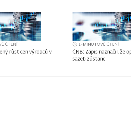
É ČTENÍ
1-MINUTOVÉ ČTENÍ
ený růst cen výrobců v
ČNB: Zápis naznačil, že o
sazeb zůstane