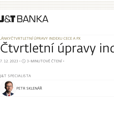
LÁNKY
ČTVRTLETNÍ ÚPRAVY INDEXU CECE A PX
LÁNKY
ČTVRTLETNÍ ÚPRAVY INDEXU CECE A PX
Čtvrtletní úpravy i
7. 12. 2023
・
3-MINUTOVÉ ČTENÍ
・
J&T SPECIALISTA
PETR SKLENÁŘ