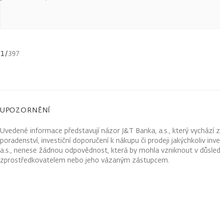
1
/
397
UPOZORNĚNÍ
Uvedené informace představují názor J&T Banka, a.s., který vychází 
poradenství, investiční doporučení k nákupu či prodeji jakýchkoliv in
a.s., nenese žádnou odpovědnost, která by mohla vzniknout v důsled
zprostředkovatelem nebo jeho vázaným zástupcem.