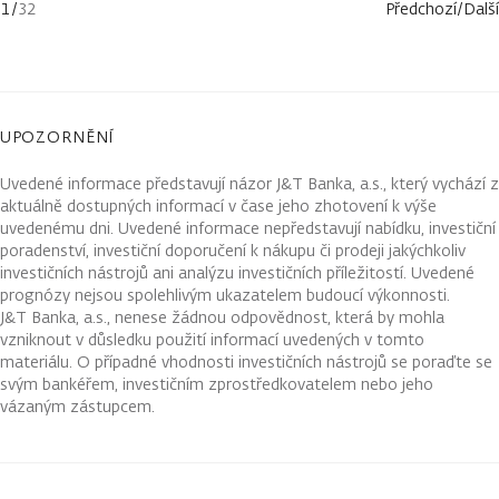
1
/
32
Předchozí
/
Další
UPOZORNĚNÍ
Uvedené informace představují názor J&T Banka, a.s., který vychází z
aktuálně dostupných informací v čase jeho zhotovení k výše
uvedenému dni. Uvedené informace nepředstavují nabídku, investiční
poradenství, investiční doporučení k nákupu či prodeji jakýchkoliv
investičních nástrojů ani analýzu investičních příležitostí. Uvedené
prognózy nejsou spolehlivým ukazatelem budoucí výkonnosti.
J&T Banka, a.s., nenese žádnou odpovědnost, která by mohla
vzniknout v důsledku použití informací uvedených v tomto
materiálu. O případné vhodnosti investičních nástrojů se poraďte se
svým bankéřem, investičním zprostředkovatelem nebo jeho
vázaným zástupcem.