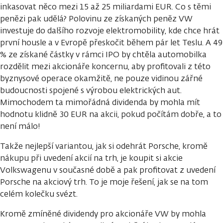
inkasovat něco mezi 15 až 25 miliardami EUR. Co s těmi
penězi pak udělá? Polovinu ze získaných peněz VW
investuje do dalšího rozvoje elektromobility, kde chce hrát
první housle a v Evropě přeskočit během pár let Teslu. A 49
% ze získané částky v rámci IPO by chtěla automobilka
rozdělit mezi akcionáře koncernu, aby profitovali z této
byznysové operace okamžitě, ne pouze vidinou zářné
budoucnosti spojené s výrobou elektrických aut.
Mimochodem ta mimořádná dividenda by mohla mít
hodnotu klidně 30 EUR na akcii, pokud počítám dobře, a to
není málo!
Takže nejlepší variantou, jak si odehrát Porsche, kromě
nákupu při uvedení akcií na trh, je koupit si akcie
Volkswagenu v současné době a pak profitovat z uvedení
Porsche na akciový trh. To je moje řešení, jak se na tom
celém kolečku svézt.
Kromě zmíněné dividendy pro akcionáře VW by mohla