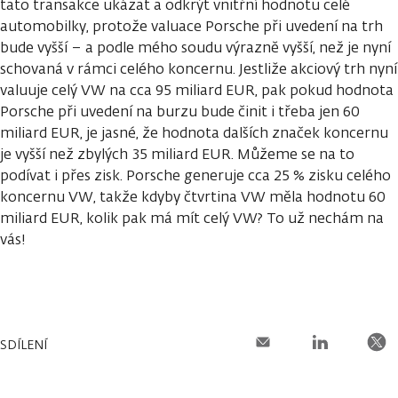
tato transakce ukázat a odkrýt vnitřní hodnotu celé
automobilky, protože valuace Porsche při uvedení na trh
bude vyšší – a podle mého soudu výrazně vyšší, než je nyní
schovaná v rámci celého koncernu. Jestliže akciový trh nyní
valuuje celý VW na cca 95 miliard EUR, pak pokud hodnota
Porsche při uvedení na burzu bude činit i třeba jen 60
miliard EUR, je jasné, že hodnota dalších značek koncernu
je vyšší než zbylých 35 miliard EUR. Můžeme se na to
podívat i přes zisk. Porsche generuje cca 25 % zisku celého
koncernu VW, takže kdyby čtvrtina VW měla hodnotu 60
miliard EUR, kolik pak má mít celý VW? To už nechám na
vás!
SDÍLENÍ