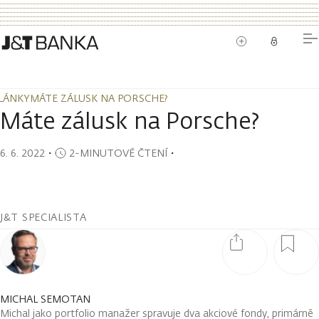
LÁNKY
MÁTE ZÁLUSK NA PORSCHE?
LÁNKY
MÁTE ZÁLUSK NA PORSCHE?
Máte zálusk na Porsche?
6. 6. 2022
・
2-MINUTOVÉ ČTENÍ
・
J&T SPECIALISTA
MICHAL SEMOTAN
Michal jako portfolio manažer spravuje dva akciové fondy, primárně