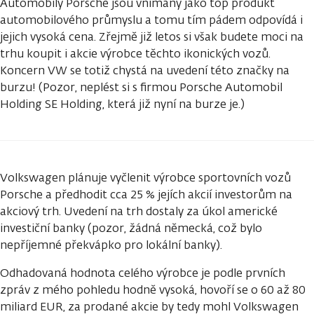
Automobily Porsche jsou vnímány jako top produkt
automobilového průmyslu a tomu tím pádem odpovídá i
jejich vysoká cena. Zřejmě již letos si však budete moci na
trhu koupit i akcie výrobce těchto ikonických vozů.
Koncern VW se totiž chystá na uvedení této značky na
burzu! (Pozor, neplést si s firmou Porsche Automobil
Holding SE Holding, která již nyní na burze je.)
Volkswagen plánuje vyčlenit výrobce sportovních vozů
Porsche a předhodit cca 25 % jejích akcií investorům na
akciový trh. Uvedení na trh dostaly za úkol americké
investiční banky (pozor, žádná německá, což bylo
nepříjemné překvápko pro lokální banky).
Odhadovaná hodnota celého výrobce je podle prvních
zpráv z mého pohledu hodně vysoká, hovoří se o 60 až 80
miliard EUR, za prodané akcie by tedy mohl Volkswagen