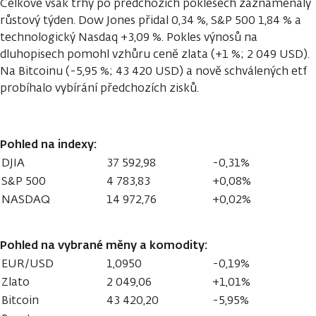
Celkově však trhy po předchozích poklesech zaznamenaly
růstový týden. Dow Jones přidal 0,34 %, S&P 500 1,84 % a
technologický Nasdaq +3,09 %. Pokles výnosů na
dluhopisech pomohl vzhůru ceně zlata (+1 %; 2 049 USD).
Na Bitcoinu (-5,95 %; 43 420 USD) a nově schválených etf
probíhalo vybírání předchozích zisků.
Pohled na indexy:
DJIA
37 592,98
-0,31%
S&P 500
4 783,83
+0,08%
NASDAQ
14 972,76
+0,02%
Pohled na vybrané měny a komodity:
EUR/USD
1,0950
-0,19%
Zlato
2 049,06
+1,01%
Bitcoin
43 420,20
-5,95%