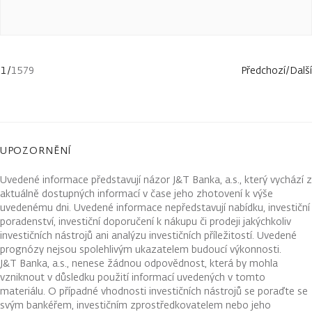
1
/
1579
Předchozí
/
Další
UPOZORNĚNÍ
Uvedené informace představují názor J&T Banka, a.s., který vychází z
aktuálně dostupných informací v čase jeho zhotovení k výše
uvedenému dni. Uvedené informace nepředstavují nabídku, investiční
poradenství, investiční doporučení k nákupu či prodeji jakýchkoliv
investičních nástrojů ani analýzu investičních příležitostí. Uvedené
prognózy nejsou spolehlivým ukazatelem budoucí výkonnosti.
J&T Banka, a.s., nenese žádnou odpovědnost, která by mohla
vzniknout v důsledku použití informací uvedených v tomto
materiálu. O případné vhodnosti investičních nástrojů se poraďte se
svým bankéřem, investičním zprostředkovatelem nebo jeho