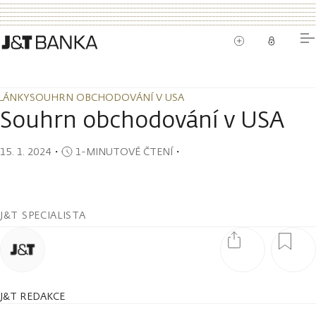
LÁNKY
SOUHRN OBCHODOVÁNÍ V USA
LÁNKY
SOUHRN OBCHODOVÁNÍ V USA
Souhrn obchodování v USA
15. 1. 2024
・
1-MINUTOVÉ ČTENÍ
・
J&T SPECIALISTA
J&T REDAKCE