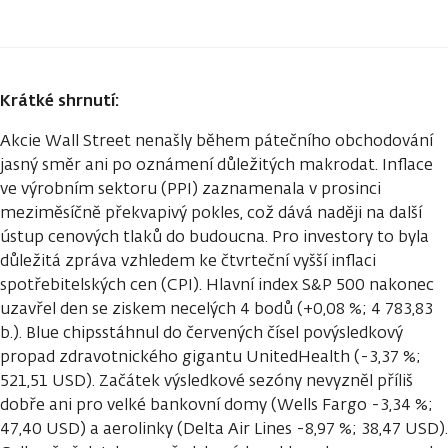
Krátké shrnutí:
Akcie Wall Street nenašly během pátečního obchodování
jasný směr ani po oznámení důležitých makrodat. Inflace
ve výrobním sektoru (PPI) zaznamenala v prosinci
meziměsíčně překvapivý pokles, což dává naději na další
ústup cenových tlaků do budoucna. Pro investory to byla
důležitá zpráva vzhledem ke čtvrteční vyšší inflaci
spotřebitelských cen (CPI). Hlavní index S&P 500 nakonec
uzavřel den se ziskem necelých 4 bodů (+0,08 %; 4 783,83
b.). Blue chipsstáhnul do červených čísel povýsledkový
propad zdravotnického gigantu UnitedHealth (-3,37 %;
521,51 USD). Začátek výsledkové sezóny nevyzněl příliš
dobře ani pro velké bankovní domy (Wells Fargo -3,34 %;
47,40 USD) a aerolinky (Delta Air Lines -8,97 %; 38,47 USD).