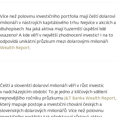
Více než polovinu investičního portfolia mají čeští dolaroví
milionáři v nástrojích kapitálového trhu. Nejvíce v akciích a
dluhopisech. Na jaká aktiva mají tuzemští úspěšní lidé
vsazeno? A kde věří v největší zhodnocení investic? I na to
odpovídá unikátní průzkum mezi dolarovými milionáři
Wealth Report
.
Čeští a slovenští dolaroví milionáři věří v růst investic
v nadcházejícím období. To je jedno z klíčových sdělení
nejnovějšího ročníku průzkumu
J&T Banka Wealth Report
,
který mapuje postoje a investiční chování českých a
slovenských dolarových milionářů. Více než polovinu
investičního portfolia tak představují růstová aktiva,