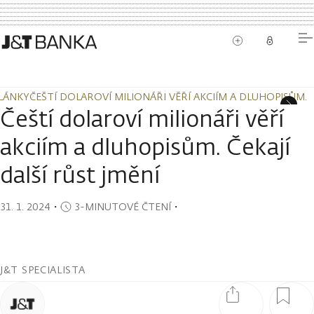
LÁNKY
ČEŠTÍ DOLAROVÍ MILIONÁŘI VĚŘÍ AKCIÍM A DLUHOPISŮM. Č
LÁNKY
ČEŠTÍ DOLAROVÍ MILIONÁŘI VĚŘÍ AKCIÍM A DLUHOPISŮM. Č
Čeští dolaroví milionáři věří
akciím a dluhopisům. Čekají
další růst jmění
31. 1. 2024
・
3-MINUTOVÉ ČTENÍ
・
J&T SPECIALISTA