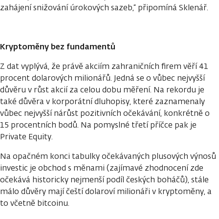
zahájení snižování úrokových sazeb,“ připomíná Sklenář.
Kryptoměny bez fundamentů
Z dat vyplývá, že právě akciím zahraničních firem věří 41
procent dolarových milionářů. Jedná se o vůbec nejvyšší
důvěru v růst akcií za celou dobu měření. Na rekordu je
také důvěra v korporátní dluhopisy, které zaznamenaly
vůbec nejvyšší nárůst pozitivních očekávání, konkrétně o
15 procentních bodů. Na pomyslné třetí příčce pak je
Private Equity.
Na opačném konci tabulky očekávaných plusových výnosů
investic je obchod s měnami (zajímavé zhodnocení zde
očekává historicky nejmenší podíl českých boháčů), stále
málo důvěry mají čeští dolaroví milionáři v kryptoměny, a
to včetně bitcoinu.