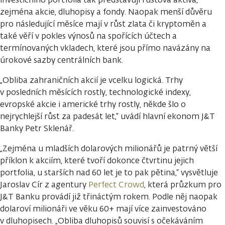
zejména akcie, dluhopisy a fondy. Naopak menší důvěru
pro následující měsíce mají v růst zlata či kryptoměn a
také věří v pokles výnosů na spořících účtech a
termínovaných vkladech, které jsou přímo navázány na
úrokové sazby centrálních bank.
„Obliba zahraničních akcií je vcelku logická. Trhy
v posledních měsících rostly, technologické indexy,
evropské akcie i americké trhy rostly, někde šlo o
nejrychlejší růst za padesát let,“ uvádí hlavní ekonom J&T
Banky Petr Sklenář.
„Zejména u mladších dolarových milionářů je patrný větší
příklon k akciím, které tvoří dokonce čtvrtinu jejich
portfolia, u starších nad 60 let je to pak pětina,“ vysvětluje
Jaroslav Cír z agentury
Perfect Crowd
, která průzkum pro
J&T Banku provádí již třináctým rokem. Podle něj naopak
dolaroví milionáři ve věku 60+ mají více zainvestováno
v dluhopisech. „Obliba dluhopisů souvisí s očekáváním