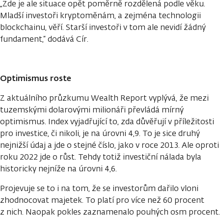
„Zde je ale situace opět poměrně rozdělená podle věku.
Mladší investoři kryptoměnám, a zejména technologii
blockchainu, věří. Starší investoři v tom ale nevidí žádný
fundament,“ dodává Cír.
Optimismus roste
Z aktuálního průzkumu Wealth Report vyplývá, že mezi
tuzemskými dolarovými milionáři převládá mírný
optimismus. Index vyjadřující to, zda důvěřují v příležitosti
pro investice, či nikoli, je na úrovni 4,9. To je sice druhý
nejnižší údaj a jde o stejné číslo, jako v roce 2013. Ale oproti
roku 2022 jde o růst. Tehdy totiž investiční nálada byla
historicky nejníže na úrovni 4,6.
Projevuje se to i na tom, že se investorům dařilo vloni
zhodnocovat majetek. To platí pro více než 60 procent
z nich. Naopak pokles zaznamenalo pouhých osm procent.