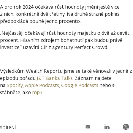
A pro rok 2024 očekává růst hodnoty jmění ještě více
z nich, konkrétně dvě třetiny. Na druhé straně pokles
předpokládá pouhé jedno procento.
„Nejčastěji očekávají růst hodnoty majetku o dvě až devět
procent. Hlavním zdrojem bohatnutí pak budou právě
investice,“ uzavírá Cír z agentury Perfect Crowd.
Výsledkům Wealth Reportu jsme se také věnovali v jedné z
epizodu pořadu
J&T Banka Talks
. Záznam najdete
na
Spotify
,
Apple Podcasts
,
Google Podcasts
nebo si
stáhněte jako
mp3
.
SDÍLENÍ