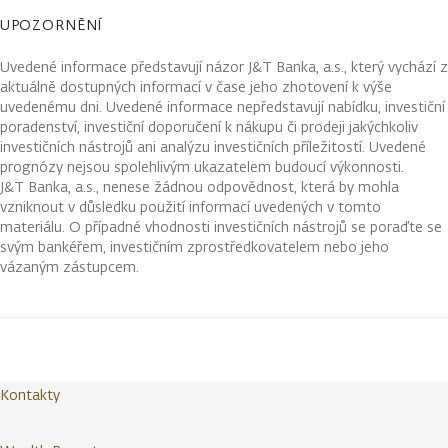
UPOZORNĚNÍ
Uvedené informace představují názor J&T Banka, a.s., který vychází z
aktuálně dostupných informací v čase jeho zhotovení k výše
uvedenému dni. Uvedené informace nepředstavují nabídku, investiční
poradenství, investiční doporučení k nákupu či prodeji jakýchkoliv
investičních nástrojů ani analýzu investičních příležitostí. Uvedené
prognózy nejsou spolehlivým ukazatelem budoucí výkonnosti.
J&T Banka, a.s., nenese žádnou odpovědnost, která by mohla
vzniknout v důsledku použití informací uvedených v tomto
materiálu. O případné vhodnosti investičních nástrojů se poraďte se
svým bankéřem, investičním zprostředkovatelem nebo jeho
vázaným zástupcem.
Kontakty