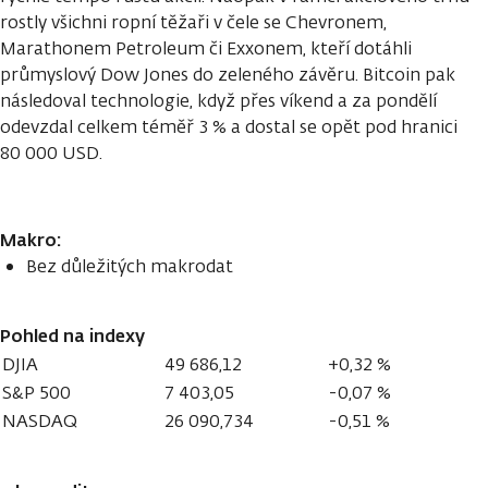
rostly všichni ropní těžaři v čele se Chevronem,
Marathonem Petroleum či Exxonem, kteří dotáhli
průmyslový Dow Jones do zeleného závěru. Bitcoin pak
následoval technologie, když přes víkend a za pondělí
odevzdal celkem téměř 3 % a dostal se opět pod hranici
80 000 USD.
Makro:
Bez důležitých makrodat
Pohled na indexy
DJIA
49 686,12
+0,32 %
S&P 500
7 403,05
-0,07 %
NASDAQ
26 090,734
-0,51 %