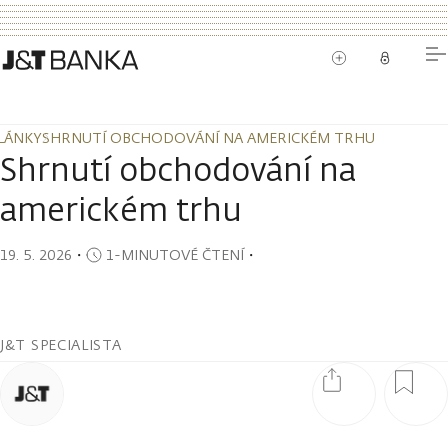
LÁNKY
SHRNUTÍ OBCHODOVÁNÍ NA AMERICKÉM TRHU
LÁNKY
SHRNUTÍ OBCHODOVÁNÍ NA AMERICKÉM TRHU
Shrnutí obchodování na
americkém trhu
19. 5. 2026
・
1-MINUTOVÉ ČTENÍ
・
J&T SPECIALISTA