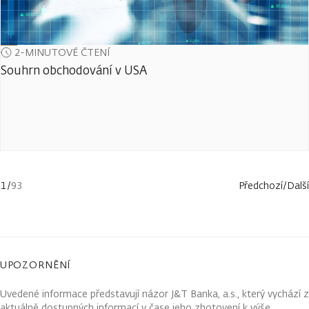
2-MINUTOVÉ ČTENÍ
Souhrn obchodování v USA
1
/
93
Předchozí
/
Další
UPOZORNĚNÍ
Uvedené informace představují názor J&T Banka, a.s., který vychází z
aktuálně dostupných informací v čase jeho zhotovení k výše