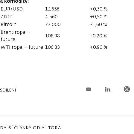
a komodity:
EUR/USD
1,1656
+0,30 %
Zlato
4 560
+0,50 %
Bitcoin
77 000
-1,60 %
Brent ropa –
108,98
-0,20 %
future
WTI ropa – future
106,33
+0,90 %
SDÍLENÍ
DALŠÍ ČLÁNKY OD AUTORA