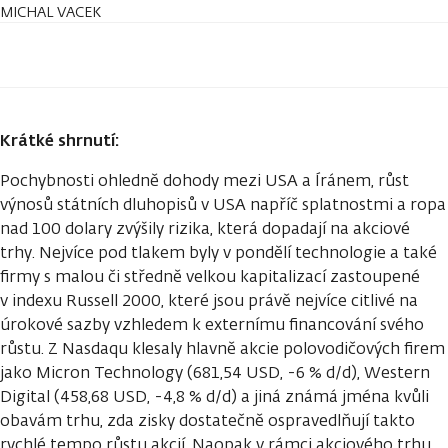
MICHAL VACEK
Krátké shrnutí:
Pochybnosti ohledně dohody mezi USA a Íránem, růst
výnosů státních dluhopisů v USA napříč splatnostmi a ropa
nad 100 dolary zvýšily rizika, která dopadají na akciové
trhy. Nejvíce pod tlakem byly v pondělí technologie a také
firmy s malou či středně velkou kapitalizací zastoupené
v indexu Russell 2000, které jsou právě nejvíce citlivé na
úrokové sazby vzhledem k externímu financování svého
růstu. Z Nasdaqu klesaly hlavně akcie polovodičových firem
jako Micron Technology (681,54 USD, -6 % d/d), Western
Digital (458,68 USD, -4,8 % d/d) a jiná známá jména kvůli
obavám trhu, zda zisky dostatečně ospravedlňují takto
rychlé tempo růstu akcií. Naopak v rámci akciového trhu