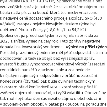
byla Pilulka (436 Kč, +9,0 % t/t). Společnost se obešla bez
výraznějších zpráv. Je patrné, že se za nízkého objemu na
titulu našla převaha kupců, která technicky vrací cenu
k nedávné ceně dodatečného prodeje akcií tzv. SPO (450
Kč/akcii). Naopak nejvíce klesajícím titulem týdne byl
opětovně Photon Energy (-8,0 % t/t na 54,2 Kč).
Společnost již předchozí týden zveřejnila slabší čísla za
2Q23 a snížila výhled na celý rok. Tyto zprávy negativně
Výhled na příští týden
dopadají na investorský sentiment.
Poslední prázdninový týden by měl ještě odpovídat letnímu
obchodování, a tedy se obejít bez výraznějších zpráv.
Investoři budou vyhodnocovat víkendové výroční zasedání
centrálních bankéřů v Jackson Hole a zda nedojde
k nějakým zajímavým odpovědím v průběhu zasedání.
Konec srpna (čtvrtek) pak bude ovlivněn technickým
faktorem převážení indexů MSCI, které sebou přináší
zvýšený objem obchodování, a i vyšší volatilitu. Obrazně by
tak mohl být ukončen čas nižšího zájmu o obchodování
v dovolenkovém období. V pátek pak budou na pořadu dne