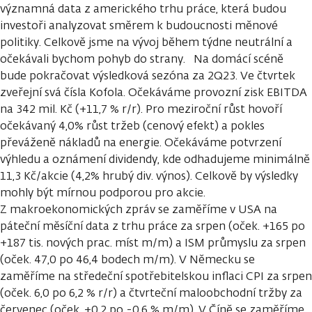
významná data z amerického trhu práce, která budou
investoři analyzovat směrem k budoucnosti měnové
politiky. Celkově jsme na vývoj během týdne neutrální a
očekávali bychom pohyb do strany. Na domácí scéně
bude pokračovat výsledková sezóna za 2Q23. Ve čtvrtek
zveřejní svá čísla Kofola. Očekáváme provozní zisk EBITDA
na 342 mil. Kč (+11,7 % r/r). Pro meziroční růst hovoří
očekávaný 4,0% růst tržeb (cenový efekt) a pokles
převáženě nákladů na energie. Očekáváme potvrzení
výhledu a oznámení dividendy, kde odhadujeme minimálně
11,3 Kč/akcie (4,2% hrubý div. výnos). Celkově by výsledky
mohly být mírnou podporou pro akcie.
Z makroekonomických zpráv se zaměříme v USA na
páteční měsíční data z trhu práce za srpen (oček. +165 po
+187 tis. nových prac. míst m/m) a ISM průmyslu za srpen
(oček. 47,0 po 46,4 bodech m/m). V Německu se
zaměříme na středeční spotřebitelskou inflaci CPI za srpen
(oček. 6,0 po 6,2 % r/r) a čtvrteční maloobchodní tržby za
červenec (oček. +0,2 po -0,6 % m/m). V Číně se zaměříme