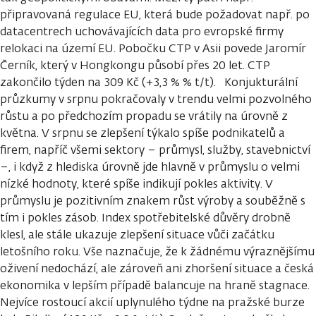
připravovaná regulace EU, která bude požadovat např. po
datacentrech uchovávajících data pro evropské firmy
relokaci na území EU. Pobočku CTP v Asii povede Jaromír
Černík, který v Hongkongu působí přes 20 let. CTP
zakončilo týden na 309 Kč (+3,3 % % t/t). Konjukturální
průzkumy v srpnu pokračovaly v trendu velmi pozvolného
růstu a po předchozím propadu se vrátily na úrovně z
května. V srpnu se zlepšení týkalo spíše podnikatelů a
firem, napříč všemi sektory – průmysl, služby, stavebnictví
–, i když z hlediska úrovně jde hlavně v průmyslu o velmi
nízké hodnoty, které spíše indikují pokles aktivity. V
průmyslu je pozitivním znakem růst výroby a souběžně s
tím i pokles zásob. Index spotřebitelské důvěry drobně
klesl, ale stále ukazuje zlepšení situace vůči začátku
letošního roku. Vše naznačuje, že k žádnému výraznějšímu
oživení nedochází, ale zároveň ani zhoršení situace a česká
ekonomika v lepším případě balancuje na hraně stagnace.
Nejvíce rostoucí akcií uplynulého týdne na pražské burze