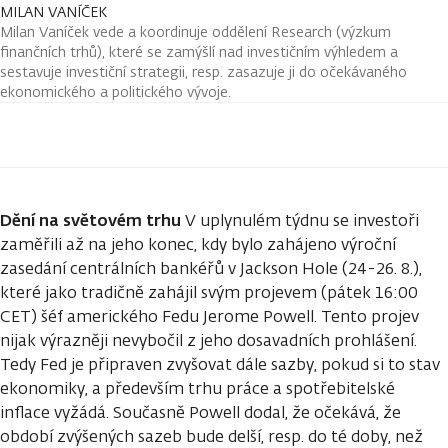
MILAN VANÍČEK
Milan Vaníček vede a koordinuje oddělení Research (výzkum
finančních trhů), které se zamýšlí nad investičním výhledem a
sestavuje investiční strategii, resp. zasazuje ji do očekávaného
ekonomického a politického vývoje.
Dění na světovém trhu
V uplynulém týdnu se investoři
zaměřili až na jeho konec, kdy bylo zahájeno výroční
zasedání centrálních bankéřů v Jackson Hole (24-26. 8.),
které jako tradičně zahájil svým projevem (pátek 16:00
CET) šéf amerického Fedu Jerome Powell. Tento projev
nijak výrazněji nevybočil z jeho dosavadních prohlášení.
Tedy Fed je připraven zvyšovat dále sazby, pokud si to stav
ekonomiky, a především trhu práce a spotřebitelské
inflace vyžádá. Současně Powell dodal, že očekává, že
období zvýšených sazeb bude delší, resp. do té doby, než