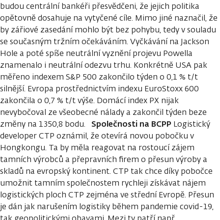
budou centrální bankéři přesvědčeni, že jejich politika
opětovně dosahuje na vytyčené cíle. Mimo jiné naznačil, že
by zářiové zasedání mohlo být bez pohybu, tedy v souladu
se současným tržním očekáváním. Vyčkávání na Jackson
Hole a poté spíše neutrální vyznění projevu Powella
znamenalo i neutrální odezvu trhu. Konkrétně USA pak
měřeno indexem S&P 500 zakončilo týden o 0,1 % t/t
silnější. Evropa prostřednictvím indexu EuroStoxx 600
zakončila o 0,7 % t/t výše. Domácí index PX nijak
nevybočoval ze všeobecné nálady a zakončil týden beze
Společnosti na BCPP
změny na 1350,8 bodu.
Logistický
developer CTP oznámil, že otevírá novou pobočku v
Hongkongu. Ta by měla reagovat na rostoucí zájem
tamních výrobců a přepravních firem o přesun výroby a
skladů na evropský kontinent. CTP tak chce díky pobočce
umožnit tamním společnostem rychleji získávat nájem
logistických ploch CTP zejména ve střední Evropě. Přesun
je dán jak narušením logistiky během pandemie covid-19,
tak geopolitickými obavami. Mezi ty patří např.