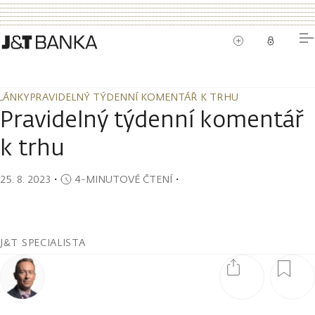
LÁNKY
PRAVIDELNÝ TÝDENNÍ KOMENTÁŘ K TRHU
LÁNKY
PRAVIDELNÝ TÝDENNÍ KOMENTÁŘ K TRHU
Pravidelný týdenní komentář
k trhu
25. 8. 2023
・
4-MINUTOVÉ ČTENÍ
・
J&T SPECIALISTA