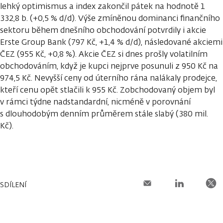
lehký optimismus a index zakončil pátek na hodnotě 1
332,8 b. (+0,5 % d/d). Výše zmíněnou dominanci finančního
sektoru během dnešního obchodování potvrdily i akcie
Erste Group Bank (797 Kč, +1,4 % d/d), následované akciemi
ČEZ (955 Kč, +0,8 %). Akcie ČEZ si dnes prošly volatilním
obchodováním, když je kupci nejprve posunuli z 950 Kč na
974,5 Kč. Nevyšší ceny od úterního rána nalákaly prodejce,
kteří cenu opět stlačili k 955 Kč. Zobchodovaný objem byl
v rámci týdne nadstandardní, nicméně v porovnání
s dlouhodobým denním průměrem stále slabý (380 mil.
Kč).
SDÍLENÍ