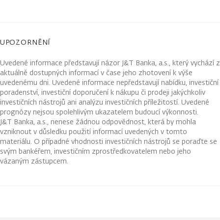
UPOZORNĚNÍ
Uvedené informace představují názor J&T Banka, a.s., který vychází z
aktuálně dostupných informací v čase jeho zhotovení k výše
uvedenému dni. Uvedené informace nepředstavují nabídku, investiční
poradenství, investiční doporučení k nákupu či prodeji jakýchkoliv
investičních nástrojů ani analýzu investičních příležitostí. Uvedené
prognózy nejsou spolehlivým ukazatelem budoucí výkonnosti.
J&T Banka, a.s., nenese žádnou odpovědnost, která by mohla
vzniknout v důsledku použití informací uvedených v tomto
materiálu. O případné vhodnosti investičních nástrojů se poraďte se
svým bankéřem, investičním zprostředkovatelem nebo jeho
vázaným zástupcem.