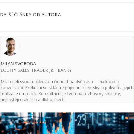
DALŠÍ ČLÁNKY OD AUTORA
MILAN SVOBODA
EQUITY SALES TRADER J&T BANKY
Milan dělí svou makléřskou činnost na dvě části – exekuční a
konzultační. Exekuční se skládá z přijímání klientských pokynů a jejich
realizace na trzích. Konzultační je tvořena rozhovory s klienty,
nejčastěji o akciích a dluhopisech.