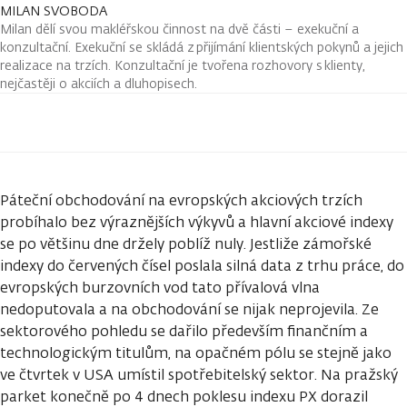
MILAN SVOBODA
Milan dělí svou makléřskou činnost na dvě části – exekuční a
konzultační. Exekuční se skládá z přijímání klientských pokynů a jejich
realizace na trzích. Konzultační je tvořena rozhovory s klienty,
nejčastěji o akciích a dluhopisech.
Páteční obchodování na evropských akciových trzích
probíhalo bez výraznějších výkyvů a hlavní akciové indexy
se po většinu dne držely poblíž nuly. Jestliže zámořské
indexy do červených čísel poslala silná data z trhu práce, do
evropských burzovních vod tato přívalová vlna
nedoputovala a na obchodování se nijak neprojevila. Ze
sektorového pohledu se dařilo především finančním a
technologickým titulům, na opačném pólu se stejně jako
ve čtvrtek v USA umístil spotřebitelský sektor. Na pražský
parket konečně po 4 dnech poklesu indexu PX dorazil