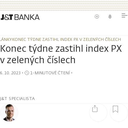
LÁNKY
KONEC TÝDNE ZASTIHL INDEX PX V ZELENÝCH ČÍSLECH
LÁNKY
KONEC TÝDNE ZASTIHL INDEX PX V ZELENÝCH ČÍSLECH
Konec týdne zastihl index PX
v zelených číslech
6. 10. 2023
・
1-MINUTOVÉ ČTENÍ
・
J&T SPECIALISTA