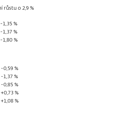
í růstu o 2,9 %
-1,35 %
-1,37 %
-1,80 %
-0,59 %
-1,37 %
-0,85 %
+0,73 %
+1,08 %