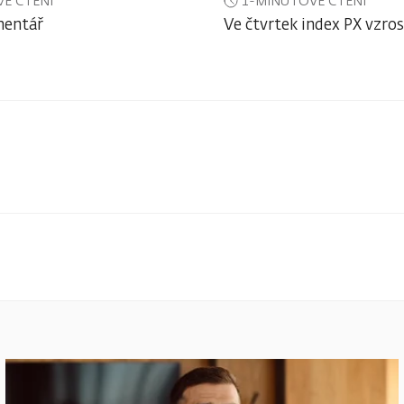
É ČTENÍ
1-MINUTOVÉ ČTENÍ
mentář
Ve čtvrtek index PX vzros