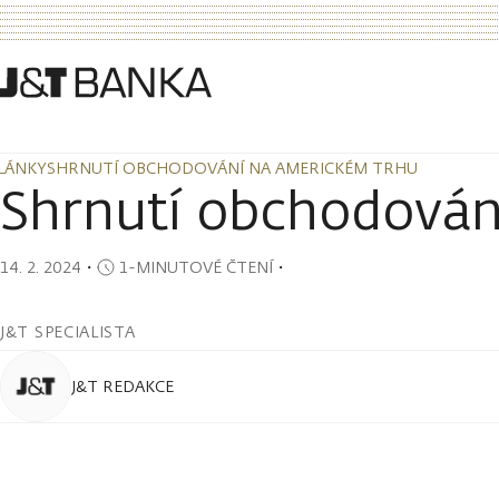
LÁNKY
SHRNUTÍ OBCHODOVÁNÍ NA AMERICKÉM TRHU
LÁNKY
SHRNUTÍ OBCHODOVÁNÍ NA AMERICKÉM TRHU
Shrnutí obchodován
14. 2. 2024
・
1-MINUTOVÉ ČTENÍ
・
J&T SPECIALISTA
J&T REDAKCE