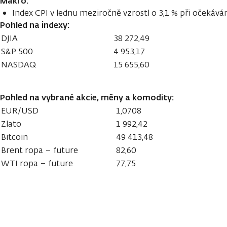
Makro:
Index CPI v lednu meziročně vzrostl o 3,1 % při očekáván
Pohled na indexy:
DJIA
38 272,49
S&P 500
4 953,17
NASDAQ
15 655,60
Pohled na vybrané akcie, měny a komodity:
EUR/USD
1,0708
Zlato
1 992,42
Bitcoin
49 413,48
Brent ropa – future
82,60
WTI ropa – future
77,75