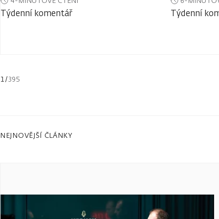
4-MINUTOVÉ ČTENÍ
6-MINUTOV
Týdenní komentář
Týdenní ko
1
/
395
NEJNOVĚJŠÍ ČLÁNKY