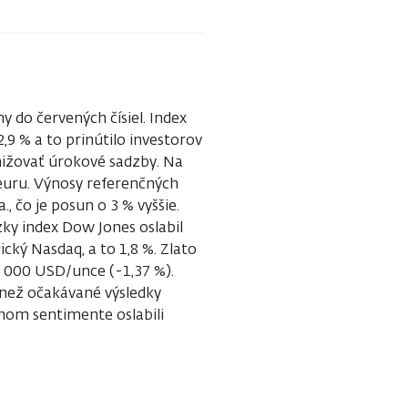
y do červených čísiel. Index
,9 % a to prinútilo investorov
nižovať úrokové sadzby. Na
k euru. Výnosy referenčných
, čo je posun o 3 % vyššie.
zky index Dow Jones oslabil
ický Nasdaq, a to 1,8 %. Zlato
2 000 USD/unce (-1,37 %).
e než očakávané výsledky
vnom sentimente oslabili