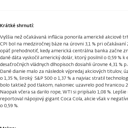
Krátké shrnutí:
Vyššia než očakávaná inflácia ponorila americké akciové trh
CPI bol na medziročnej báze na úrovni 3,1 % pri očakávaní 2
opäť prehodnotiť, kedy americká centrálna banka začne z
dané dáta vyskočil americký dolár, ktorý posilnil o 0,59 % 
desaťročných vládnych dlhopisoch dosiahli úrovne 4,31 % p.a.
Dané dianie malo za následok výpredaj akciových titulov, ú
o 1,35 %, široký S&P 500 o 1,37 % a najviac stratil technolog
bolo taktiež pod tlakom, nakoniec uzavrelo pod hranicou 
Naopak včera sa darilo rope, WTI si pripísalo 1,08 %. Lepši
reportoval nápojový gigant Coca Cola, akcie však v negatí
o 0,59 %.