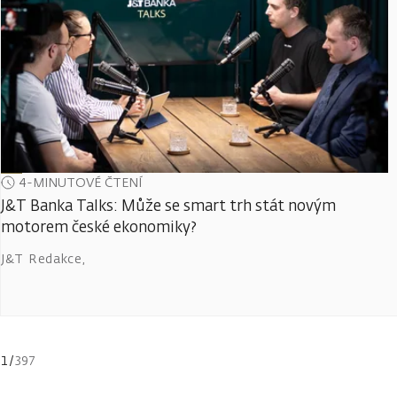
4-MINUTOVÉ ČTENÍ
J&T Banka Talks: Může se smart trh stát novým
motorem české ekonomiky?
J&T Redakce
,
1
/
397