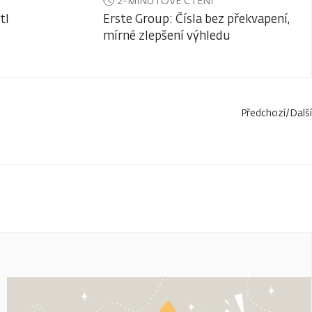
2-MINUTOVÉ ČTENÍ
tl
Erste Group: Čísla bez překvapení,
mírné zlepšení výhledu
Předchozí
/
Další