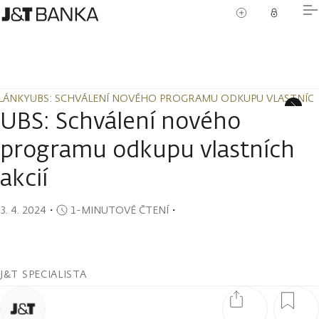
LÁNKY
UBS: SCHVÁLENÍ NOVÉHO PROGRAMU ODKUPU VLASTNÍCH
LÁNKY
UBS: SCHVÁLENÍ NOVÉHO PROGRAMU ODKUPU VLASTNÍCH
UBS: Schválení nového
programu odkupu vlastních
akcií
3. 4. 2024
・
1-MINUTOVÉ ČTENÍ
・
J&T SPECIALISTA