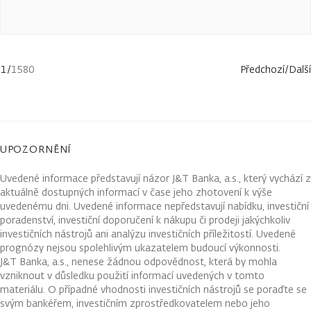
1
/
1580
Předchozí
/
Další
UPOZORNĚNÍ
Uvedené informace představují názor J&T Banka, a.s., který vychází z
aktuálně dostupných informací v čase jeho zhotovení k výše
uvedenému dni. Uvedené informace nepředstavují nabídku, investiční
poradenství, investiční doporučení k nákupu či prodeji jakýchkoliv
investičních nástrojů ani analýzu investičních příležitostí. Uvedené
prognózy nejsou spolehlivým ukazatelem budoucí výkonnosti.
J&T Banka, a.s., nenese žádnou odpovědnost, která by mohla
vzniknout v důsledku použití informací uvedených v tomto
materiálu. O případné vhodnosti investičních nástrojů se poraďte se
svým bankéřem, investičním zprostředkovatelem nebo jeho