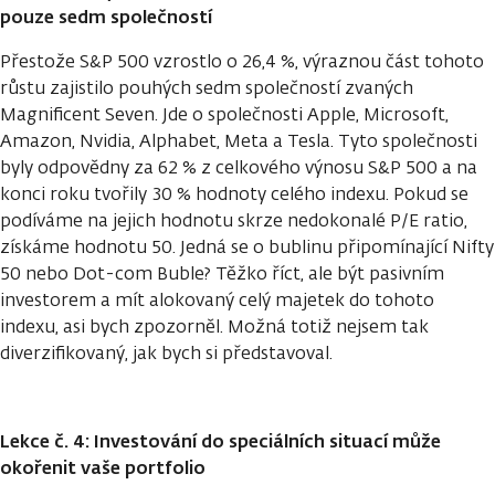
pouze sedm společností
Přestože S&P 500 vzrostlo o 26,4 %, výraznou část tohoto
růstu zajistilo pouhých sedm společností zvaných
Magnificent Seven. Jde o společnosti Apple, Microsoft,
Amazon, Nvidia, Alphabet, Meta a Tesla. Tyto společnosti
byly odpovědny za 62 % z celkového výnosu S&P 500 a na
konci roku tvořily 30 % hodnoty celého indexu. Pokud se
podíváme na jejich hodnotu skrze nedokonalé P/E ratio,
získáme hodnotu 50. Jedná se o bublinu připomínající Nifty
50 nebo Dot-com Buble? Těžko říct, ale být pasivním
investorem a mít alokovaný celý majetek do tohoto
indexu, asi bych zpozorněl. Možná totiž nejsem tak
diverzifikovaný, jak bych si představoval.
Lekce č. 4: Investování do speciálních situací může
okořenit vaše portfolio