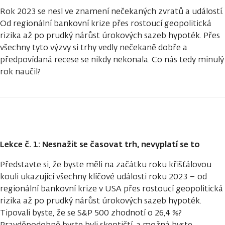
Rok 2023 se nesl ve znamení nečekaných zvratů a událostí.
Od regionální bankovní krize přes rostoucí geopolitická
rizika až po prudký nárůst úrokových sazeb hypoték. Přes
všechny tyto výzvy si trhy vedly nečekaně dobře a
předpovídaná recese se nikdy nekonala. Co nás tedy minulý
rok naučil?
Lekce č. 1: Nesnažit se časovat trh, nevyplatí se to
Představte si, že byste měli na začátku roku křišťálovou
kouli ukazující všechny klíčové události roku 2023 – od
regionální bankovní krize v USA přes rostoucí geopolitická
rizika až po prudký nárůst úrokových sazeb hypoték.
Tipovali byste, že se S&P 500 zhodnotí o 26,4 %?
Pravděpodobně byste byli skeptičtí, a možná byste