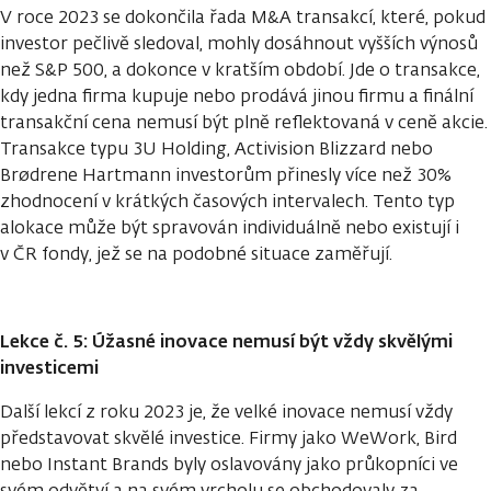
V roce 2023 se dokončila řada M&A transakcí, které, pokud
investor pečlivě sledoval, mohly dosáhnout vyšších výnosů
než S&P 500, a dokonce v kratším období. Jde o transakce,
kdy jedna firma kupuje nebo prodává jinou firmu a finální
transakční cena nemusí být plně reflektovaná v ceně akcie.
Transakce typu 3U Holding, Activision Blizzard nebo
Brødrene Hartmann investorům přinesly více než 30%
zhodnocení v krátkých časových intervalech. Tento typ
alokace může být spravován individuálně nebo existují i
v ČR fondy, jež se na podobné situace zaměřují.
Lekce č. 5: Úžasné inovace nemusí být vždy skvělými
investicemi
Další lekcí z roku 2023 je, že velké inovace nemusí vždy
představovat skvělé investice. Firmy jako WeWork, Bird
nebo Instant Brands byly oslavovány jako průkopníci ve
svém odvětví a na svém vrcholu se obchodovaly za