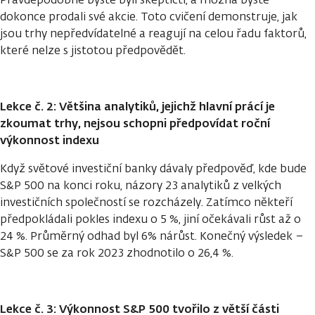
dokonce prodali své akcie. Toto cvičení demonstruje, jak
jsou trhy nepředvídatelné a reagují na celou řadu faktorů,
které nelze s jistotou předpovědět.
Lekce č. 2: Většina analytiků, jejichž hlavní prácí je
zkoumat trhy, nejsou schopni předpovídat roční
výkonnost indexu
Když světové investiční banky dávaly předpověď, kde bude
S&P 500 na konci roku, názory 23 analytiků z velkých
investičních společností se rozcházely. Zatímco někteří
předpokládali pokles indexu o 5 %, jiní očekávali růst až o
24 %. Průměrný odhad byl 6% nárůst. Konečný výsledek –
S&P 500 se za rok 2023 zhodnotilo o 26,4 %.
Lekce č. 3: Výkonnost S&P 500 tvořilo z větší části