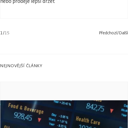
nebo prodeje lepší držet
1
/
15
Předchozí
/
Další
NEJNOVĚJŠÍ ČLÁNKY