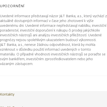
UPOZORNĚNÍ
Uvedené informace představují názor J&T Banka, a.s., který vychází z
aktuálně dostupných informací v čase jeho zhotovení k výše
uvedenému dni. Uvedené informace nepředstavují nabídku, investiční
poradenství, investiční doporučení k nákupu či prodeji jakýchkoliv
investičních nástrojů ani analýzu investičních příležitostí. Uvedené
prognózy nejsou spolehlivým ukazatelem budoucí výkonnosti.
J&T Banka, a.s., nenese žádnou odpovědnost, která by mohla
vzniknout v důsledku použití informací uvedených v tomto
materiálu. O případné vhodnosti investičních nástrojů se poraďte se
svým bankéřem, investičním zprostředkovatelem nebo jeho
vázaným zástupcem.
Kontakty