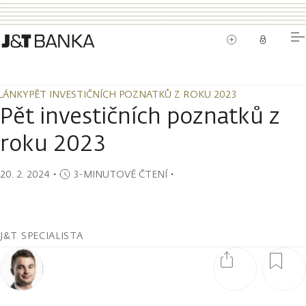
LÁNKY
PĚT INVESTIČNÍCH POZNATKŮ Z ROKU 2023
LÁNKY
PĚT INVESTIČNÍCH POZNATKŮ Z ROKU 2023
Pět investičních poznatků z
roku 2023
20. 2. 2024
・
3-MINUTOVÉ ČTENÍ
・
J&T SPECIALISTA