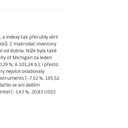
 a indexy tak přerušily sérii
zisků. Z makrodat investory
al od dubna. Níže byla také
ty of Michigan za leden.
9 %; 6 101,24 b.), i přesto
y nejvíce oslabovaly
nstruments (-7,52 %; 185,52
řilo se ani dalším
Intel (-3,43 %; 20,83 USD)