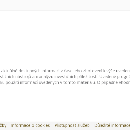
z aktuálně dostupných informací v čase jeho zhotovení k výše uveden
vestičních nástrojů ani analýzu investičních příležitostí. Uvedené pr
ku použití informací uvedených v tomto materiálu. O případné vhodn
užby
Informace o cookies
Přístupnost služeb
Důležité informac