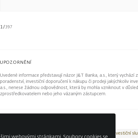
1
/
397
UPOZORNĚNÍ
Uvedené informace představují názor J&T Banka, a.s., který vychází 
poradenství, investiční doporučení k nákupu či prodeji jakýchkoliv in
a.s., nenese žádnou odpovědnost, která by mohla vzniknout v důsled
zprostředkovatelem nebo jeho vázaným zástupcem.
Kontakty
Wealth Report
Ochrana osobních údajů
Investiční sl
našimi webovými stránkami. Soubory cookies se