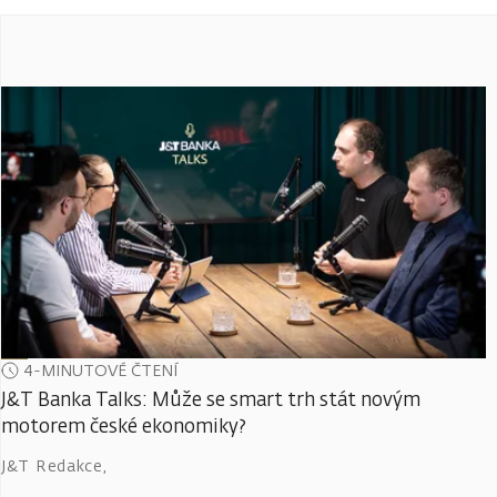
4-MINUTOVÉ ČTENÍ
J&T Banka Talks: Může se smart trh stát novým
motorem české ekonomiky?
J&T Redakce
,