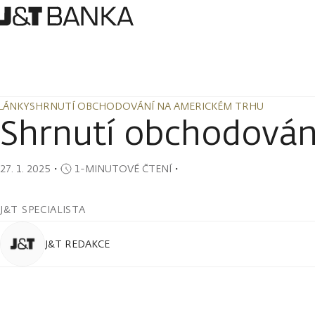
LÁNKY
SHRNUTÍ OBCHODOVÁNÍ NA AMERICKÉM TRHU
LÁNKY
SHRNUTÍ OBCHODOVÁNÍ NA AMERICKÉM TRHU
Shrnutí obchodován
27. 1. 2025
・
1-MINUTOVÉ ČTENÍ
・
J&T SPECIALISTA
J&T REDAKCE