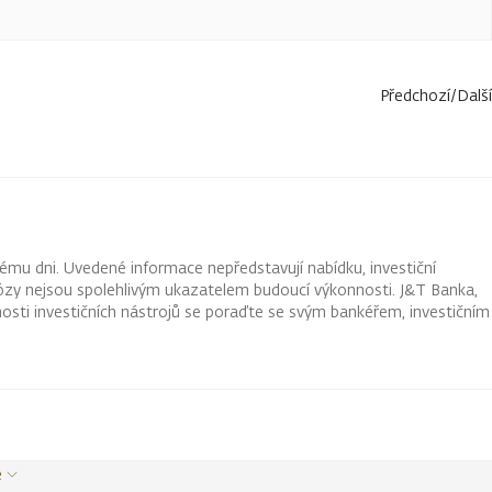
Předchozí
/
Další
ému dni. Uvedené informace nepředstavují nabídku, investiční
ognózy nejsou spolehlivým ukazatelem budoucí výkonnosti. J&T Banka,
osti investičních nástrojů se poraďte se svým bankéřem, investičním
e