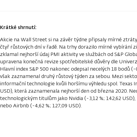
Krátké shrnutí:
Akcie na Wall Street si na závěr týdne připsaly mírné ztráty,
čtyř růstových dní v řadě. Na trhy dorazilo mírné vybírání 
zklamal nejhorší údaj PMI aktivity ve službách od S&P Glob
upravena konečná revize spotřebitelské důvěry dle Univerzi
Hlavní index S&P 500 nakonec odepsal necelých 18 bodů (-0,2
však zaznamenal druhý růstový týden za sebou. Mezi sektor
informační technologie kvůli horšímu výhledu spol. Texas I
USD), která zaznamenala nejhorší den od března 2020. Neda
technologickým titulům jako Nvidia (-3,12 %; 142,62 USD), 
nebo Airbnb (-4,62 %; 127,09 USD).