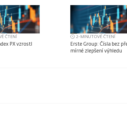
É ČTENÍ
2-MINUTOVÉ ČTENÍ
ndex PX vzrostl
Erste Group: Čísla bez př
mírné zlepšení výhledu