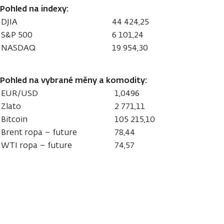
Pohled na indexy:
DJIA
44 424,25
S&P 500
6 101,24
NASDAQ
19 954,30
Pohled na vybrané měny a komodity:
EUR/USD
1,0496
Zlato
2 771,11
Bitcoin
105 215,10
Brent ropa – future
78,44
WTI ropa – future
74,57