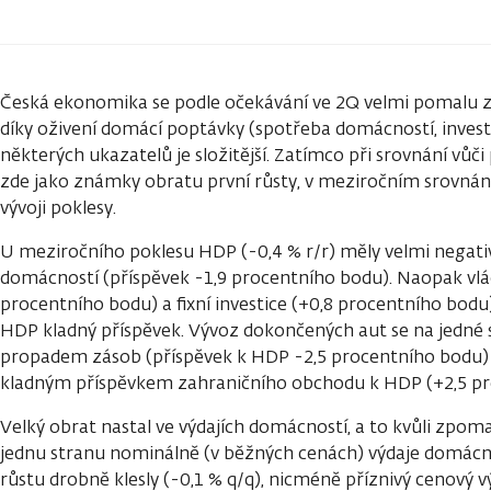
Česká ekonomika se podle očekávání ve 2Q velmi pomalu z
díky oživení domácí poptávky (spotřeba domácností, inves
některých ukazatelů je složitější. Zatímco při srovnání vůči
zde jako známky obratu první růsty, v meziročním srovnání
vývoji poklesy.
U meziročního poklesu HDP (-0,4 % r/r) měly velmi negativ
domácností (příspěvek -1,9 procentního bodu). Naopak vlád
procentního bodu) a fixní investice (+0,8 procentního bod
HDP kladný příspěvek. Vývoz dokončených aut se na jedné
propadem zásob (příspěvek k HDP -2,5 procentního bodu) 
kladným příspěvkem zahraničního obchodu k HDP (+2,5 pr
Velký obrat nastal ve výdajích domácností, a to kvůli zpoma
jednu stranu nominálně (v běžných cenách) výdaje domácno
růstu drobně klesly (-0,1 % q/q), nicméně příznivý cenový v