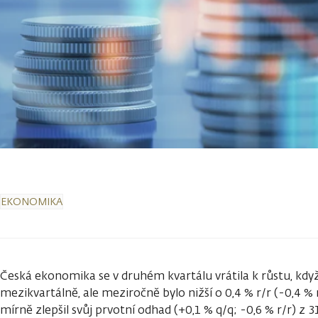
EKONOMIKA
Česká ekonomika se v druhém kvartálu vrátila k růstu, kdy
mezikvartálně, ale meziročně bylo nižší o 0,4 % r/r (-0,4 % r
mírně zlepšil svůj prvotní odhad (+0,1 % q/q; -0,6 % r/r) z 3