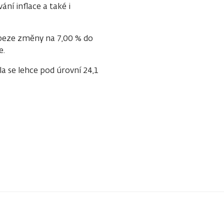
í inflace a také i
beze změny na 7,00 % do
e.
 se lehce pod úrovní 24,1