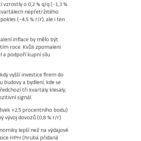
í vzrostly o 0,2 % q/q (-1,3 %
 kvartálech nepřetržitého
kles (-4,5 % r/r), ale i ten
lení inflace by mělo být
tím roce. Kvůli zpomalení
l a podpoří kupní sílu
 kdy vyšší investice firem do
u budovy a bydlení, kde se
edchozí tři kvartály klesaly,
zitivní signál.
ěvek +2,5 procentního bodu)
 vývoj dovozů (0,8 % r/r).
nomiky lepší než na výdajové
 sice HPH (hrubá přidaná