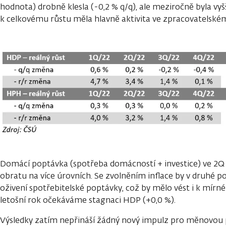
hodnota) drobně klesla (-0,2 % q/q), ale meziročně byla vyšš
k celkovému růstu měla hlavně aktivita ve zpracovatelské
Domácí poptávka (spotřeba domácností + investice) ve 2Q
obratu na více úrovních. Se zvolněním inflace by v druhé 
oživení spotřebitelské poptávky, což by mělo vést i k mírn
letošní rok očekáváme stagnaci HDP (+0,0 %).
Výsledky zatím nepřináší žádný nový impulz pro měnovou 