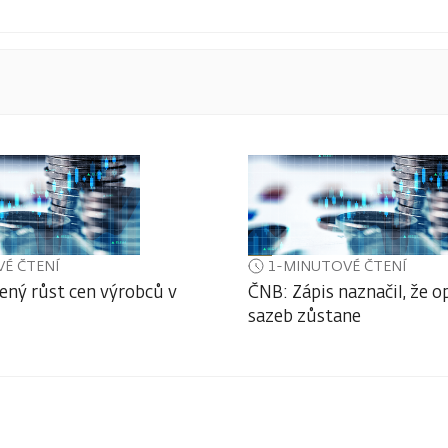
É ČTENÍ
1-MINUTOVÉ ČTENÍ
ený růst cen výrobců v
ČNB: Zápis naznačil, že o
sazeb zůstane