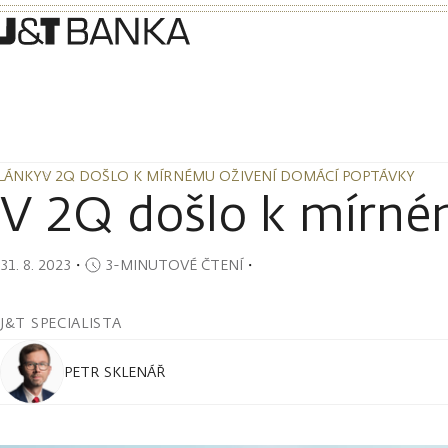
LÁNKY
V 2Q DOŠLO K MÍRNÉMU OŽIVENÍ DOMÁCÍ POPTÁVKY
LÁNKY
V 2Q DOŠLO K MÍRNÉMU OŽIVENÍ DOMÁCÍ POPTÁVKY
V 2Q došlo k mírné
31. 8. 2023
・
3-MINUTOVÉ ČTENÍ
・
J&T SPECIALISTA
PETR SKLENÁŘ