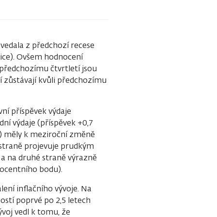
vedala z předchozí recese
tice). Ovšem hodnocení
 předchozímu čtvrtletí jsou
 zůstávají kvůli předchozímu
ní příspěvek výdaje
ní výdaje (příspěvek +0,7
u) měly k meziroční změně
 straně projevuje prudkým
a na druhé straně výrazně
ocentního bodu).
lení inflačního vývoje. Na
stí poprvé po 2,5 letech
ývoj vedl k tomu, že