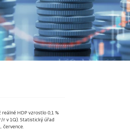
ž reálné HDP vzrostlo 0,1 %
/r v 1Q). Statistický úřad
1. července.