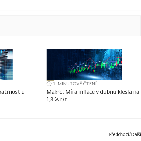
1-MINUTOVÉ ČTENÍ
patrnost u
Makro: Míra inflace v dubnu klesla na
1,8 % r/r
Předchozí
/
Další