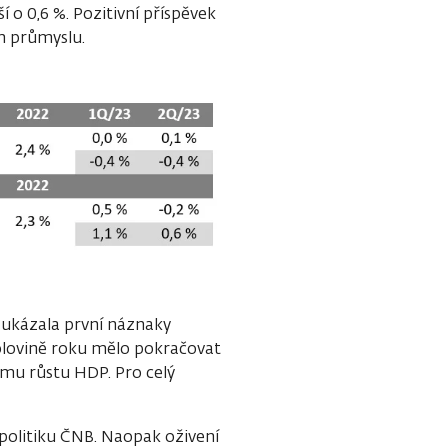
í o 0,6 %. Pozitivní příspěvek
m průmyslu.
 ukázala první náznaky
polovině roku mělo pokračovat
ému růstu HDP. Pro celý
politiku ČNB. Naopak oživení