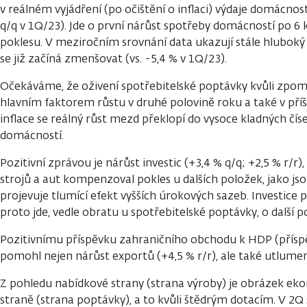
v reálném vyjádření (po očištění o inflaci) výdaje domácnost
q/q v 1Q/23). Jde o první nárůst spotřeby domácností po 6
poklesu. V meziročním srovnání data ukazují stále hluboký po
se již začíná zmenšovat (vs. -5,4 % v 1Q/23).
Očekáváme, že oživení spotřebitelské poptávky kvůli zpoma
hlavním faktorem růstu v druhé polovině roku a také v příš
inflace se reálný růst mezd překlopí do vysoce kladných číse
domácností.
Pozitivní zprávou je nárůst investic (+3,4 % q/q; +2,5 % r/r),
strojů a aut kompenzoval pokles u dalších položek, jako jso
projevuje tlumící efekt vyšších úrokových sazeb. Investice př
proto jde, vedle obratu u spotřebitelské poptávky, o další po
Pozitivnímu příspěvku zahraničního obchodu k HDP (přísp
pomohl nejen nárůst exportů (+4,5 % r/r), ale také utlumený
Z pohledu nabídkové strany (strana výroby) je obrázek eko
straně (strana poptávky), a to kvůli štědrým dotacím. V 2Q