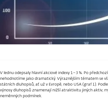
V lednu odepsaly hlavní akciové indexy 1–3 %. Po předchoz
nehodnotíme jako dramatický. Výraznějším tématem se však
státních dluhopisů, ať už v Evropě, nebo USA (graf 1). Pod
výnosy dluhopisů znamenají nižší atraktivitu jiných aktiv, mj.
neměnných podmínek.