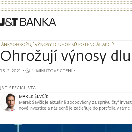
LÁNKY
OHROŽUJÍ VÝNOSY DLUHOPISŮ POTENCIÁL AKCIÍ?
LÁNKY
OHROŽUJÍ VÝNOSY DLUHOPISŮ POTENCIÁL AKCIÍ?
Ohrožují výnosy dlu
15. 2. 2021
・
4-MINUTOVÉ ČTENÍ
・
J&T SPECIALISTA
MAREK ŠEVČÍK
Marek Ševčík je aktuálně zodpovědný za správu čtyř investi
nové investice a následně je začleňuje do portfolia v rámc