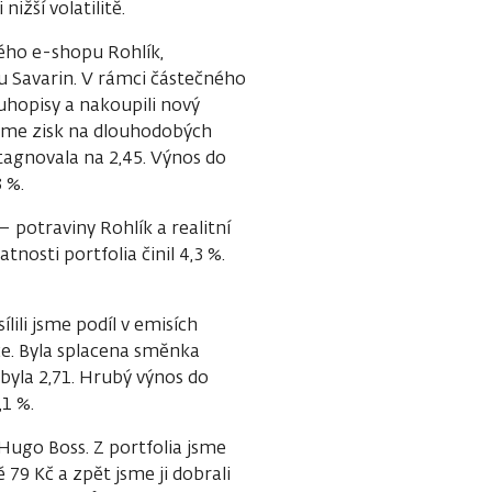
nižší volatilitě.
ého e-shopu Rohlík,
u Savarin. V rámci částečného
uhopisy a nakoupili nový
jsme zisk na dlouhodobých
tagnovala na 2,45. Výnos do
3 %.
– potraviny Rohlík a realitní
tnosti portfolia činil 4,3 %.
lili jsme podíl v emisích
e. Byla splacena směnka
 byla 2,71. Hrubý výnos do
,1 %.
Hugo Boss. Z portfolia jsme
79 Kč a zpět jsme ji dobrali