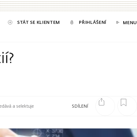
STÁT SE KLIENTEM
PŘIHLÁŠENÍ
MENU
ií?
edává a selektuje
SDÍLENÍ