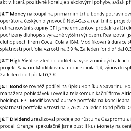
aktiv, která pozitivně koreluje s akciovými pohyby, avšak při 
J&T Money
nakoupil na primárním trhu bondy potravinov
operátora českých plynovodů Net4Gas a realitního projekt
refinancování skupiny CPI jsme emitentovi prodali kratší dl
podřízený dluhopis s výrazně vyšším výnosem. Realizovali 
dluhopisech firem Coca-Cola a IBM. Modifikovaná durace s
splatnosti portfolia vzrostl na 3,9 %. Za leden fond přidal 0,
J&T High Yield
se v lednu podílel na výše zmíněných akcích 
projekt Savarin. Modifikovaná durace činila 1,4, výnos do spla
Za leden fond přidal 0,3 %.
J&T B
ond
se rovněž podílel na úpisu Rohlíku a Savarinu. Posí
manažera pohledávek Lowell a telekomunikační firmy Altic
holdingu EPI. Modifikovaná durace portfolia na konci ledna
splatnosti portfolia vzrostl na 3,76 %. Za leden fond přidal 0
J&T Dividend
zrealizoval prodeje po růstu na Gazpromu a 
prodali Orange, spekulačně jsme pustili kus Monety na ceně 