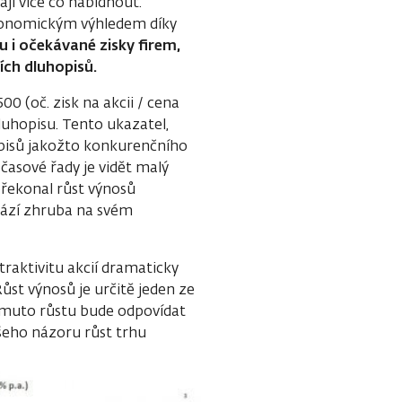
ají více co nabídnout.
konomickým výhledem díky
i očekávané zisky firem
,
ních
dluhopisů.
00 (oč. zisk na akcii / cena
luhopisu. Tento ukazatel,
hopisů jakožto konkurenčního
 časové řady je vidět malý
překonal růst výnosů
hází zhruba na svém
raktivitu akcií dramaticky
Růst výnosů je určitě jeden ze
tomuto růstu bude odpovídat
šeho názoru růst trhu