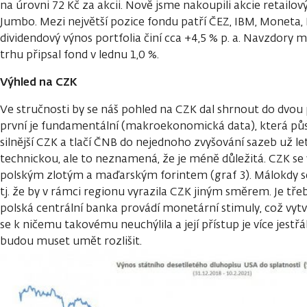
na úrovni 72 Kč za akcii. Nově jsme nakoupili akcie retailo
Jumbo. Mezi největší pozice fondu patří ČEZ, IBM, Moneta,
dividendový výnos portfolia činí cca +4,5 % p. a. Navzdory
trhu připsal fond v lednu 1,0 %.
V
ýhled na CZK
Ve stručnosti by se náš pohled na CZK dal shrnout do dvou
první je fundamentální (makroekonomická data), která pů
silnější CZK a tlačí ČNB do nejednoho zvyšování sazeb už le
technickou, ale to neznamená, že je méně důležitá. CZK se
polským zlotým a maďarským forintem (graf 3). Málokdy se 
tj. že by v rámci regionu vyrazila CZK jiným směrem. Je tře
polská centrální banka provádí monetární stimuly, což vyt
se k ničemu takovému neuchýlila a její přístup je více jestřá
budou muset umět rozlišit.