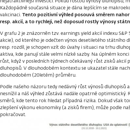
nejatraktivnější investici. Pokud rostou výnosy dluhopisů, m
Každopádně současná situace je dána lepšícím se makroe
Tento
pozitivní
výhled
posouvá
směrem nahoru 
vakcinaci.
resp. akcií
,
a to rychleji
,
než doposud rostly výnosy
stát
V grafu 2 je znázorněn tzv. earnings yield akcií indexu S&P 5
akcie), od kterého je odečten výnos desetiletého státního d
resp. rozdíl, je schopen vzít do úvahy i situaci na trhu dlu
aktiva, kde panují stále velmi nízké sazby. Na úplném konci
růst, když v posledních týdnech očekávaný růst zisků akcií 
dluhopisů. V dlouhodobém kontextu se ukazatel stále nac
dlouhodobém (20letém) průměru.
Podle našeho názoru tedy nedávný růst výnosů dluhopisů at
nesnížil a náš výhled zůstává nadále opatrně optimistický. 
směrů, kde tento rok hledat případná rizika. Dokud však 
zlepšení výkonu ekonomiky (a zisků firem), může podle na
pokračovat.