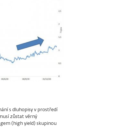
ání s dluhopisy v prostředí
musí zůstat věrný
ngem (high yield) skupinou