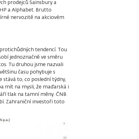
vých prodejců Sainsbury a
 HP a Alphabet. Brutto
 mírné nervozitě na akciovém
 protichůdných tendencí. Tou
sobí jednoznačně ve směru
tos. Tu druhou jsme nazvali
 většinu času pohybuje s
stává to, co poslední týdny,
ba mít na mysli, že maďarská i
váří tlak na tamní měny. ČNB
bí. Zahraniční investoři toto