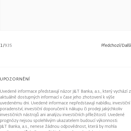
1
/
935
Předchozí
/
Další
UPOZORNĚNÍ
Uvedené informace představují názor J&T Banka, a.s., který vychází z
aktuálně dostupných informací v čase jeho zhotovení k výše
uvedenému dni. Uvedené informace nepředstavují nabídku, investiční
poradenství, investiční doporučení k nákupu či prodeji jakýchkoliv
investičních nástrojů ani analýzu investičních příležitostí. Uvedené
prognózy nejsou spolehlivým ukazatelem budoucí výkonnosti.
J&T Banka, a.s., nenese žádnou odpovědnost, která by mohla