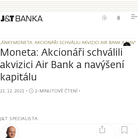
LÁNKY
MONETA: AKCIONÁŘI SCHVÁLILI AKVIZICI AIR BANK A NAVÝ
LÁNKY
MONETA: AKCIONÁŘI SCHVÁLILI AKVIZICI AIR BANK A NAVÝ
Moneta: Akcionáři schválili
akvizici Air Bank a navýšení
kapitálu
21. 12. 2021
・
2-MINUTOVÉ ČTENÍ
・
J&T SPECIALISTA