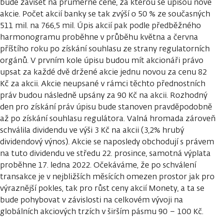
bude záviset na průměrné ceně, za kterou se upíšou nové
akcie. Počet akcií banky se tak zvýší o 50 % ze současných
511 mil. na 766,5 mil. Úpis akcií pak podle předběžného
harmonogramu proběhne v průběhu května a června
příštího roku po získání souhlasu ze strany regulatorních
orgánů. V prvním kole úpisu budou mít akcionáři právo
upsat za každé dvě držené akcie jednu novou za cenu 82
Kč za akcii. Akcie neupsané v rámci těchto přednostních
práv budou následně upsány za 90 Kč na akcii. Rozhodný
den pro získání práv úpisu bude stanoven pravděpodobně
až po získání souhlasu regulátora. Valná hromada zároveň
schválila dividendu ve výši 3 Kč na akcii (3,2% hrubý
dividendový výnos). Akcie se naposledy obchodují s právem
na tuto dividendu ve středu 22. prosince, samotná výplata
proběhne 17. ledna 2022. Očekáváme, že po schválení
transakce je v nejbližších měsících omezen prostor jak pro
výraznější pokles, tak pro růst ceny akcií Monety, a ta se
bude pohybovat v závislosti na celkovém vývoji na
globálních akciových trzích v širším pásmu 90 – 100 Kč.