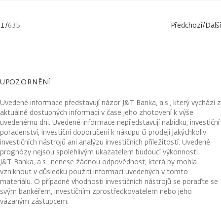
1
/
635
Předchozí
/
Další
UPOZORNĚNÍ
Uvedené informace představují názor J&T Banka, a.s., který vychází z
aktuálně dostupných informací v čase jeho zhotovení k výše
uvedenému dni. Uvedené informace nepředstavují nabídku, investiční
poradenství, investiční doporučení k nákupu či prodeji jakýchkoliv
investičních nástrojů ani analýzu investičních příležitostí. Uvedené
prognózy nejsou spolehlivým ukazatelem budoucí výkonnosti.
J&T Banka, a.s., nenese žádnou odpovědnost, která by mohla
vzniknout v důsledku použití informací uvedených v tomto
materiálu. O případné vhodnosti investičních nástrojů se poraďte se
svým bankéřem, investičním zprostředkovatelem nebo jeho
vázaným zástupcem.