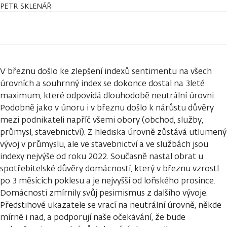
PETR SKLENÁŘ
V březnu došlo ke zlepšení indexů sentimentu na všech
úrovních a souhrnný index se dokonce dostal na 3leté
maximum, které odpovídá dlouhodobě neutrální úrovni.
Podobně jako v únoru i v březnu došlo k nárůstu důvěry
mezi podnikateli napříč všemi obory (obchod, služby,
průmysl, stavebnictví). Z hlediska úrovně zůstává utlumený
vývoj v průmyslu, ale ve stavebnictví a ve službách jsou
indexy nejvýše od roku 2022. Současně nastal obrat u
spotřebitelské důvěry domácností, který v březnu vzrostl
po 3 měsících poklesu a je nejvyšší od loňského prosince.
Domácnosti zmírnily svůj pesimismus z dalšího vývoje.
Předstihové ukazatele se vrací na neutrální úrovně, někde
mírně i nad, a podporují naše očekávání, že bude