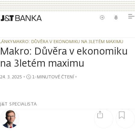
LÁNKY
MAKRO: DŮVĚRA V EKONOMIKU NA 3LETÉM MAXIMU
LÁNKY
MAKRO: DŮVĚRA V EKONOMIKU NA 3LETÉM MAXIMU
Makro: Důvěra v ekonomiku
na 3letém maximu
24. 3. 2025
・
1-MINUTOVÉ ČTENÍ
・
J&T SPECIALISTA