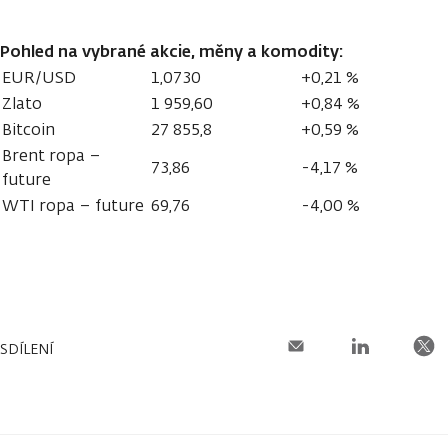
Pohled na vybrané akcie, měny a komodity:
EUR/USD
1,0730
+0,21 %
Zlato
1 959,60
+0,84 %
Bitcoin
27 855,8
+0,59 %
Brent ropa –
73,86
-4,17 %
future
WTI ropa – future
69,76
-4,00 %
SDÍLENÍ