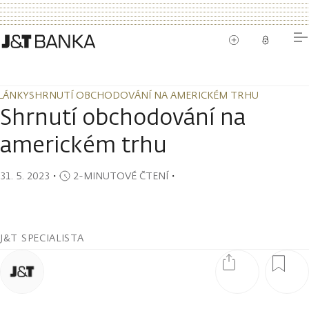
LÁNKY
SHRNUTÍ OBCHODOVÁNÍ NA AMERICKÉM TRHU
LÁNKY
SHRNUTÍ OBCHODOVÁNÍ NA AMERICKÉM TRHU
Shrnutí obchodování na
americkém trhu
31. 5. 2023
・
2-MINUTOVÉ ČTENÍ
・
J&T SPECIALISTA