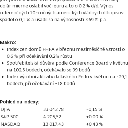
dolár mierne oslabil voči euru a to o 0,2 % d/d. Výnos
referenčných 10-ročných amerických vládnych dlhopisov
spadol o 0,1 % a usadil sa na výnosnosti 3,69 % p.a.
Makro:
Index cen domů FHFA v březnu meziměsíčně vzrostl o
0,6 % při očekávání 0,2% růstu
Spotřebitelská důvěra podle Conference Board v květnu
na 102,3 bodech, očekávalo se 99 bodů
Index výrobní aktivity dallaského Fedu v květnu na -29,1
bodech, při očekávání -18 bodů
Pohled na indexy:
DJIA
33 042,78
-0,15 %
S&P 500
4 205,52
+0,00 %
NASDAQ
13 017,43
+0,43 %