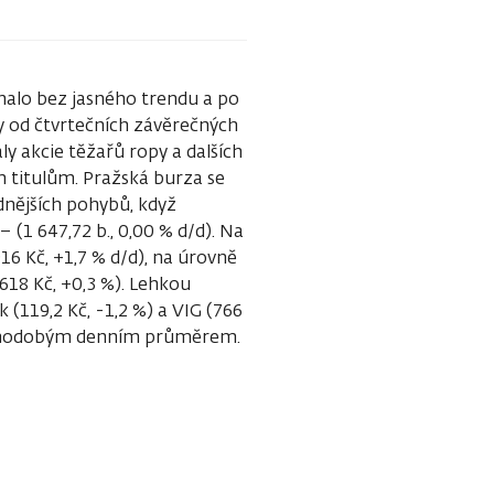
halo bez jasného trendu a po
ly od čtvrtečních závěrečných
y akcie těžařů ropy a dalších
m titulům. Pražská burza se
dnějších pohybů, když
 (1 647,72 b., 0,00 % d/d). Na
16 Kč, +1,7 % d/d), na úrovně
618 Kč, +0,3 %). Lehkou
(119,2 Kč, -1,2 %) a VIG (766
louhodobým denním průměrem.