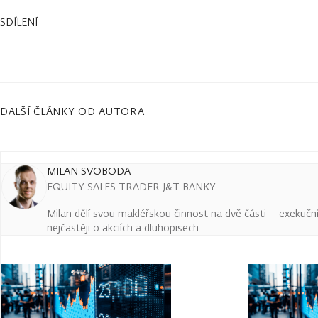
SDÍLENÍ
DALŠÍ ČLÁNKY OD AUTORA
MILAN SVOBODA
EQUITY SALES TRADER J&T BANKY
Milan dělí svou makléřskou činnost na dvě části – exekuční a
nejčastěji o akciích a dluhopisech.