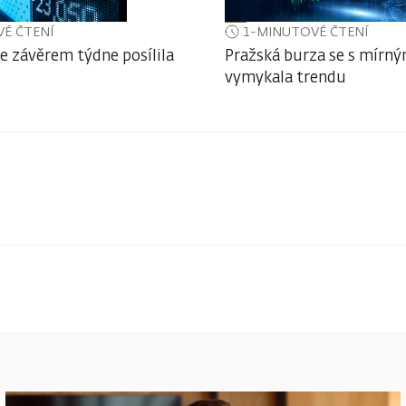
É ČTENÍ
1-MINUTOVÉ ČTENÍ
e závěrem týdne posílila
Pražská burza se s mírn
vymykala trendu