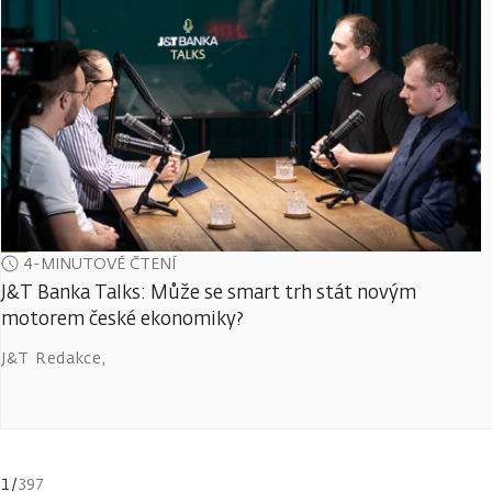
4-MINUTOVÉ ČTENÍ
J&T Banka Talks: Může se smart trh stát novým
motorem české ekonomiky?
J&T Redakce
,
1
/
397