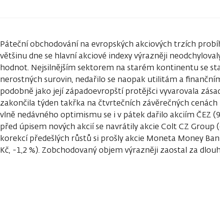
Páteční obchodování na evropských akciových trzích probí
většinu dne se hlavní akciové indexy výrazněji neodchylova
hodnot. Nejsilnějším sektorem na starém kontinentu se stal
nerostných surovin, nedařilo se naopak utilitám a finanční
podobně jako její západoevropští protějšci vyvarovala zása
zakončila týden takřka na čtvrtečních závěrečných cenách –
vlně nedávného optimismu se i v pátek dařilo akciím ČEZ (9
před úpisem nových akcií se navrátily akcie Colt CZ Group (
korekcí předešlých růstů si prošly akcie Moneta Money Bank 
Kč, -1,2 %). Zobchodovaný objem výrazněji zaostal za d