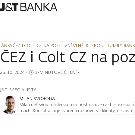
LÁNKY
ČEZ I COLT CZ NA POZITIVNÍ VLNĚ, KTEROU TLUMILY BANK
LÁNKY
ČEZ I COLT CZ NA POZITIVNÍ VLNĚ, KTEROU TLUMILY BANK
ČEZ i Colt CZ na poz
25. 10. 2024
・
1-MINUTOVÉ ČTENÍ
・
J&T SPECIALISTA
MILAN SVOBODA
Milan dělí svou makléřskou činnost na dvě části – exekuční a
trzích. Konzultační je tvořena rozhovory s klienty, nejčastě