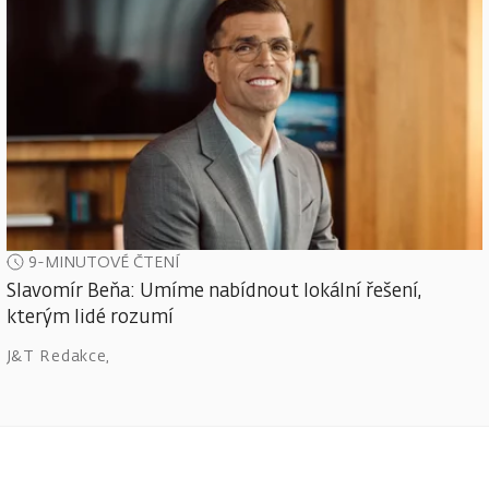
9-MINUTOVÉ ČTENÍ
Slavomír Beňa: Umíme nabídnout lokální řešení,
kterým lidé rozumí
J&T Redakce
,