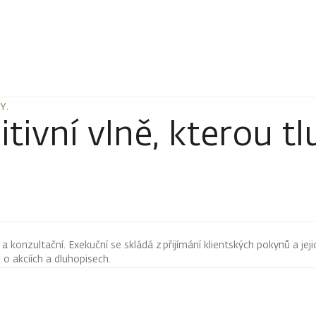
Y.
Y.
itivní vlně, kterou t
 konzultační. Exekuční se skládá z přijímání klientských pokynů a jeji
ji o akciích a dluhopisech.