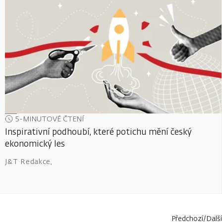
5-MINUTOVÉ ČTENÍ
Inspirativní podhoubí, které potichu mění český
ekonomický les
J&T Redakce
,
Předchozí
/
Další