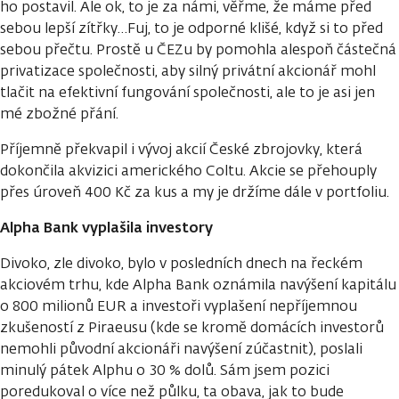
ho postavil. Ale ok, to je za námi, věřme, že máme před
sebou lepší zítřky…Fuj, to je odporné klišé, když si to před
sebou přečtu. Prostě u ČEZu by pomohla alespoň částečná
privatizace společnosti, aby silný privátní akcionář mohl
tlačit na efektivní fungování společnosti, ale to je asi jen
mé zbožné přání.
Příjemně překvapil i vývoj akcií České zbrojovky, která
dokončila akvizici amerického Coltu. Akcie se přehouply
přes úroveň 400 Kč za kus a my je držíme dále v portfoliu.
Alpha Bank vyplašila investory
Divoko, zle divoko, bylo v posledních dnech na řeckém
akciovém trhu, kde Alpha Bank oznámila navýšení kapitálu
o 800 milionů EUR a investoři vyplašení nepříjemnou
zkušeností z Piraeusu (kde se kromě domácích investorů
nemohli původní akcionáři navýšení zúčastnit), poslali
minulý pátek Alphu o 30 % dolů. Sám jsem pozici
poredukoval o více než půlku, ta obava, jak to bude