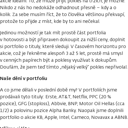
akcie ideální. To, že může přijít pokles na trzích, je možné.
Nikdo z nás ho nedokáže odhadnout přesně – kdy a o
kolik. Za sebe musím říct, že to člověka většinou překvapí,
protože to přijde z míst, kde by to ani nečekal.
Jedinou možností je tak mít prostě část portfolia
v hotovosti a být připraven dokoupit za nižší ceny, doplnit
si portfolio o tituly, které sleduji. V časovém horizontu pro
akcie, což je řekněme alespoň 3 až 5 let, prostě má smysl
v cenných papírech být a poklesy využívat k dokupům.
Doufám, že jsem teď tímto „nějaký velký“ pokles nepřivolal.
Naše dění v portfoliu
A co jsme dělali v poslední době my? V portfoliích jsme
prodávali tyto tituly: Erste, AT&T, Netflix, PPC (20 %
pozice), GFG (stoploss), Abbvie, BNP, Motor Oil Hellas (cca
1/2) a polovinu pozice Alpha Banky. Naopak jsme doplnili
portfolio o akcie KB, Apple, Intel, Cameco, Novavax a ABNB.