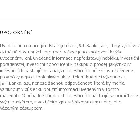
UPOZORNĚNÍ
Uvedené informace představují názor J&T Banka, a.s., který vychází z
aktuálně dostupných informací v čase jeho zhotovení k výše
uvedenému dni. Uvedené informace nepředstavují nabídku, investiční
poradenství, investiční doporučení k nákupu či prodeji jakýchkoliv
investičních nástrojů ani analýzu investičních příležitostí. Uvedené
prognózy nejsou spolehlivým ukazatelem budoucí výkonnosti.
J&T Banka, a.s., nenese žádnou odpovědnost, která by mohla
vzniknout v důsledku použití informací uvedených v tomto
materiálu. O případné vhodnosti investičních nástrojů se poraďte se
svým bankéřem, investičním zprostředkovatelem nebo jeho
vázaným zástupcem.