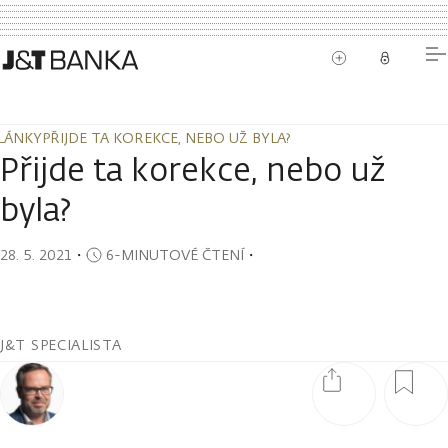
LÁNKY
PŘIJDE TA KOREKCE, NEBO UŽ BYLA?
LÁNKY
PŘIJDE TA KOREKCE, NEBO UŽ BYLA?
Přijde ta korekce, nebo už
byla?
28. 5. 2021
・
6-MINUTOVÉ ČTENÍ
・
J&T SPECIALISTA