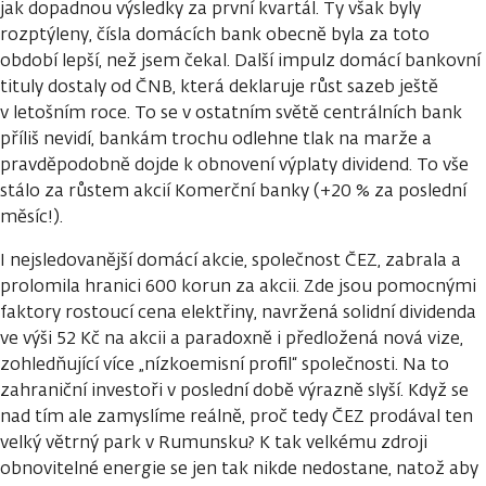
jak dopadnou výsledky za první kvartál. Ty však byly
rozptýleny, čísla domácích bank obecně byla za toto
období lepší, než jsem čekal. Další impulz domácí bankovní
tituly dostaly od ČNB, která deklaruje růst sazeb ještě
v letošním roce. To se v ostatním světě centrálních bank
příliš nevidí, bankám trochu odlehne tlak na marže a
pravděpodobně dojde k obnovení výplaty dividend. To vše
stálo za růstem akcií Komerční banky (+20 % za poslední
měsíc!).
I nejsledovanější domácí akcie, společnost ČEZ, zabrala a
prolomila hranici 600 korun za akcii. Zde jsou pomocnými
faktory rostoucí cena elektřiny, navržená solidní dividenda
ve výši 52 Kč na akcii a paradoxně i předložená nová vize,
zohledňující více „nízkoemisní profil“ společnosti. Na to
zahraniční investoři v poslední době výrazně slyší. Když se
nad tím ale zamyslíme reálně, proč tedy ČEZ prodával ten
velký větrný park v Rumunsku? K tak velkému zdroji
obnovitelné energie se jen tak nikde nedostane, natož aby