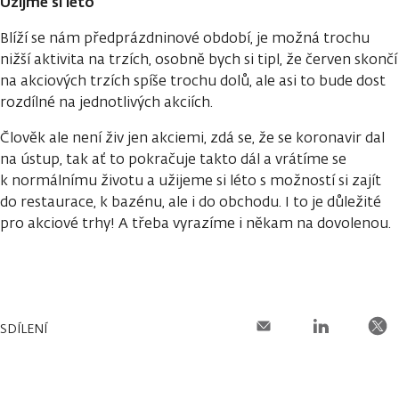
Užijme si léto
Blíží se nám předprázdninové období, je možná trochu
nižší aktivita na trzích, osobně bych si tipl, že červen skončí
na akciových trzích spíše trochu dolů, ale asi to bude dost
rozdílné na jednotlivých akciích.
Člověk ale není živ jen akciemi, zdá se, že se koronavir dal
na ústup, tak ať to pokračuje takto dál a vrátíme se
k normálnímu životu a užijeme si léto s možností si zajít
do restaurace, k bazénu, ale i do obchodu. I to je důležité
pro akciové trhy! A třeba vyrazíme i někam na dovolenou.
SDÍLENÍ