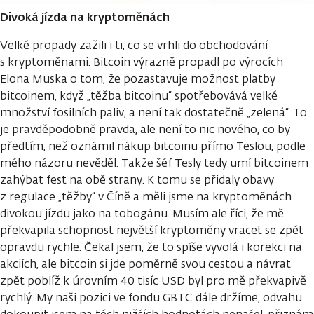
Divoká jízda na kryptoměnách
Velké propady zažili i ti, co se vrhli do obchodování
s kryptoměnami. Bitcoin výrazně propadl po výrocích
Elona Muska o tom, že pozastavuje možnost platby
bitcoinem, když „těžba bitcoinu“ spotřebovává velké
množství fosilních paliv, a není tak dostatečně „zelená“. To
je pravděpodobně pravda, ale není to nic nového, co by
předtím, než oznámil nákup bitcoinu přímo Teslou, podle
mého názoru nevěděl. Takže šéf Tesly tedy umí bitcoinem
zahýbat fest na obě strany. K tomu se přidaly obavy
z regulace „těžby“ v Číně a měli jsme na kryptoměnách
divokou jízdu jako na tobogánu. Musím ale říci, že mě
překvapila schopnost největší kryptoměny vracet se zpět
opravdu rychle. Čekal jsem, že to spíše vyvolá i korekci na
akciích, ale bitcoin si jde poměrně svou cestou a návrat
zpět poblíž k úrovním 40 tisíc USD byl pro mě překvapivě
rychlý. My naši pozici ve fondu GBTC dále držíme, odvahu