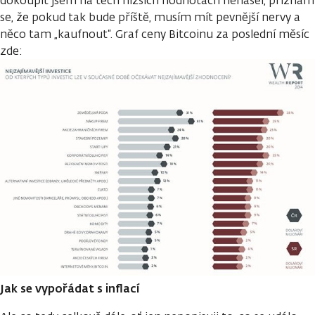
dokoupit jsem na těch nižších hodnotách nenašel, přiznám
se, že pokud tak bude příště, musím mít pevnější nervy a
něco tam „kaufnout“. Graf ceny Bitcoinu za poslední měsíc
zde:
Jak se vypořádat s inflací