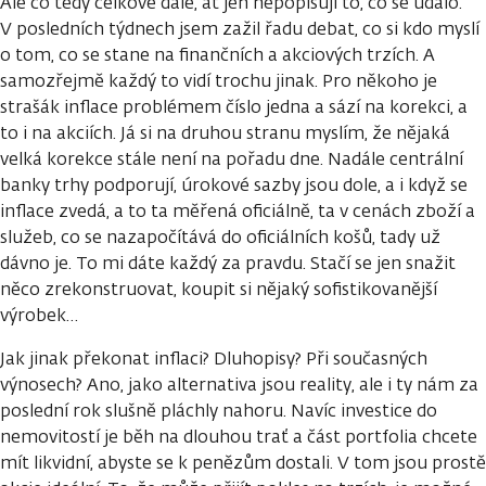
Ale co tedy celkově dále, ať jen nepopisuji to, co se událo.
V posledních týdnech jsem zažil řadu debat, co si kdo myslí
o tom, co se stane na finančních a akciových trzích. A
samozřejmě každý to vidí trochu jinak. Pro někoho je
strašák inflace problémem číslo jedna a sází na korekci, a
to i na akciích. Já si na druhou stranu myslím, že nějaká
velká korekce stále není na pořadu dne. Nadále centrální
banky trhy podporují, úrokové sazby jsou dole, a i když se
inflace zvedá, a to ta měřená oficiálně, ta v cenách zboží a
služeb, co se nazapočítává do oficiálních košů, tady už
dávno je. To mi dáte každý za pravdu. Stačí se jen snažit
něco zrekonstruovat, koupit si nějaký sofistikovanější
výrobek…
Jak jinak překonat inflaci? Dluhopisy? Při současných
výnosech? Ano, jako alternativa jsou reality, ale i ty nám za
poslední rok slušně pláchly nahoru. Navíc investice do
nemovitostí je běh na dlouhou trať a část portfolia chcete
mít likvidní, abyste se k penězům dostali. V tom jsou prostě