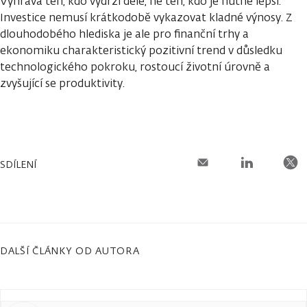
Vyhrává ten, kdo vydrží déle, ne ten, kdo je nutně lepší.
Investice nemusí krátkodobě vykazovat kladné výnosy. Z
dlouhodobého hlediska je ale pro finanční trhy a
ekonomiku charakteristický pozitivní trend v důsledku
technologického pokroku, rostoucí životní úrovně a
zvyšující se produktivity.
SDÍLENÍ
DALŠÍ ČLÁNKY OD AUTORA