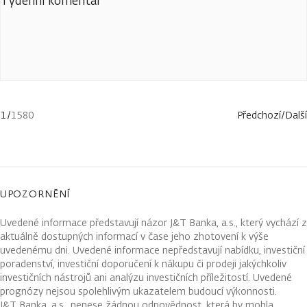
Týdenní komentář
1
/
1580
Předchozí
/
Další
UPOZORNĚNÍ
Uvedené informace představují názor J&T Banka, a.s., který vychází z
aktuálně dostupných informací v čase jeho zhotovení k výše
uvedenému dni. Uvedené informace nepředstavují nabídku, investiční
poradenství, investiční doporučení k nákupu či prodeji jakýchkoliv
investičních nástrojů ani analýzu investičních příležitostí. Uvedené
prognózy nejsou spolehlivým ukazatelem budoucí výkonnosti.
J&T Banka, a.s., nenese žádnou odpovědnost, která by mohla