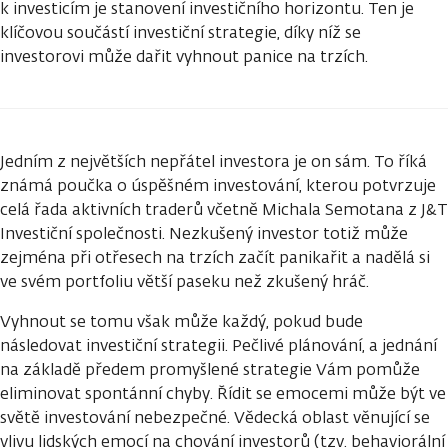
k investicím je stanovení investičního horizontu. Ten je
klíčovou součástí investiční strategie, díky níž se
investorovi může dařit vyhnout panice na trzích.
Jedním z největších nepřátel investora je on sám. To říká
známá poučka o úspěšném investování, kterou potvrzuje
celá řada aktivních traderů včetně Michala Semotana z J&T
Investiční společnosti. Nezkušený investor totiž může
zejména při otřesech na trzích začít panikařit a nadělá si
ve svém portfoliu větší paseku než zkušený hráč.
Vyhnout se tomu však může každý, pokud bude
následovat investiční strategii. Pečlivé plánování, a jednání
na základě předem promyšlené strategie Vám pomůže
eliminovat spontánní chyby. Řídit se emocemi může být ve
světě investování nebezpečné. Vědecká oblast věnující se
vlivu lidských emocí na chování investorů (tzv. behaviorální