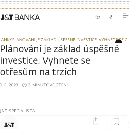
LÁNKY
PLÁNOVÁNÍ JE ZÁKLAD ÚSPĚŠNÉ INVESTICE. VYHNETE SE 
LÁNKY
PLÁNOVÁNÍ JE ZÁKLAD ÚSPĚŠNÉ INVESTICE. VYHNETE SE 
Plánování je základ úspěšné
investice. Vyhnete se
otřesům na trzích
1. 6. 2023
・
2-MINUTOVÉ ČTENÍ
・
J&T SPECIALISTA