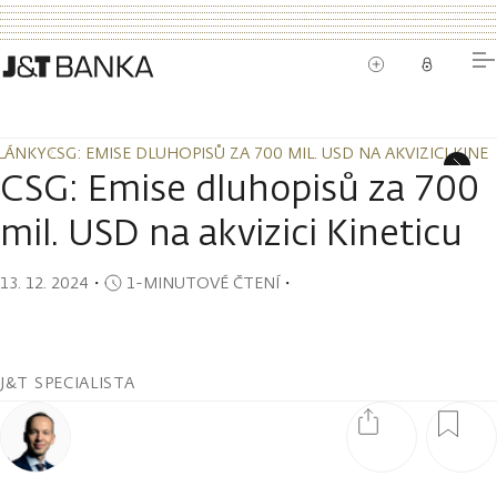
LÁNKY
CSG: EMISE DLUHOPISŮ ZA 700 MIL. USD NA AKVIZICI KINE
LÁNKY
CSG: EMISE DLUHOPISŮ ZA 700 MIL. USD NA AKVIZICI KINE
CSG: Emise dluhopisů za 700
mil. USD na akvizici Kineticu
13. 12. 2024
・
1-MINUTOVÉ ČTENÍ
・
J&T SPECIALISTA