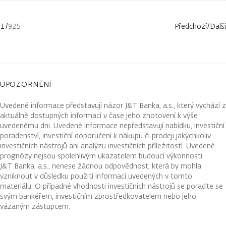
1
/
925
Předchozí
/
Další
UPOZORNĚNÍ
Uvedené informace představují názor J&T Banka, a.s., který vychází z
aktuálně dostupných informací v čase jeho zhotovení k výše
uvedenému dni. Uvedené informace nepředstavují nabídku, investiční
poradenství, investiční doporučení k nákupu či prodeji jakýchkoliv
investičních nástrojů ani analýzu investičních příležitostí. Uvedené
prognózy nejsou spolehlivým ukazatelem budoucí výkonnosti.
J&T Banka, a.s., nenese žádnou odpovědnost, která by mohla
vzniknout v důsledku použití informací uvedených v tomto
materiálu. O případné vhodnosti investičních nástrojů se poraďte se
svým bankéřem, investičním zprostředkovatelem nebo jeho
vázaným zástupcem.