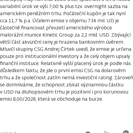
variabilní úrok ve výši 7,00 % plus tzv. overnight sazba na
americkém peněžním trhu. Počáteční kupón je tak nyní
cca 11,7 % p.a. Účelem emise v objemu 734 mil. UD je
částečně financovat převzetí amerického výrobce
malorážní munice Kinetic Group za 2,2 mld. USD. Zbývající
větší část akviziční ceny je hrazena bankovním úvěrem.
Mluvčí skupiny CSG Andrej Čírtek uvedl, že emise je určena
pouze pro institucionální investory a že celý objem upsaly
finanční instituce. Relativně vyšší placený úrok je podle nás
důsledkem faktu, že jde o první emisi CSG na dolarovém
trhu a že společnost zatím nemá investiční rating. Zároveň
se domníváme, že schopnost získat významnou částku
v USD na dluhopisovém trhu je pozitivní i pro korunovou
emisi 8,00/2028, která se obchoduje na burze.