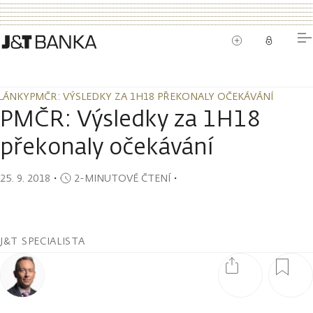
LÁNKY
PMČR: VÝSLEDKY ZA 1H18 PŘEKONALY OČEKÁVÁNÍ
LÁNKY
PMČR: VÝSLEDKY ZA 1H18 PŘEKONALY OČEKÁVÁNÍ
PMČR: Výsledky za 1H18
překonaly očekávání
25. 9. 2018
・
2-MINUTOVÉ ČTENÍ
・
J&T SPECIALISTA