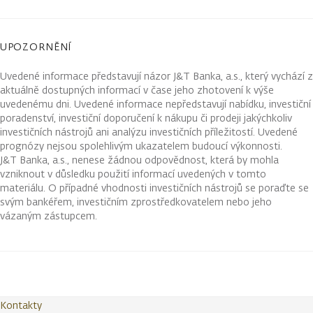
UPOZORNĚNÍ
Uvedené informace představují názor J&T Banka, a.s., který vychází z
aktuálně dostupných informací v čase jeho zhotovení k výše
uvedenému dni. Uvedené informace nepředstavují nabídku, investiční
poradenství, investiční doporučení k nákupu či prodeji jakýchkoliv
investičních nástrojů ani analýzu investičních příležitostí. Uvedené
prognózy nejsou spolehlivým ukazatelem budoucí výkonnosti.
J&T Banka, a.s., nenese žádnou odpovědnost, která by mohla
vzniknout v důsledku použití informací uvedených v tomto
materiálu. O případné vhodnosti investičních nástrojů se poraďte se
svým bankéřem, investičním zprostředkovatelem nebo jeho
vázaným zástupcem.
Kontakty