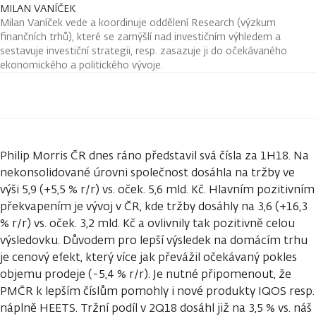
MILAN VANÍČEK
Milan Vaníček vede a koordinuje oddělení Research (výzkum
finančních trhů), které se zamýšlí nad investičním výhledem a
sestavuje investiční strategii, resp. zasazuje ji do očekávaného
ekonomického a politického vývoje.
Philip Morris ČR dnes ráno představil svá čísla za 1H18. Na
nekonsolidované úrovni společnost dosáhla na tržby ve
výši 5,9 (+5,5 % r/r) vs. oček. 5,6 mld. Kč. Hlavním pozitivním
překvapením je vývoj v ČR, kde tržby dosáhly na 3,6 (+16,3
% r/r) vs. oček. 3,2 mld. Kč a ovlivnily tak pozitivně celou
výsledovku. Důvodem pro lepší výsledek na domácím trhu
je cenový efekt, který více jak převážil očekávaný pokles
objemu prodeje (-5,4 % r/r). Je nutné připomenout, že
PMČR k lepším číslům pomohly i nové produkty IQOS resp.
náplně HEETS. Tržní podíl v 2Q18 dosáhl již na 3,5 % vs. náš