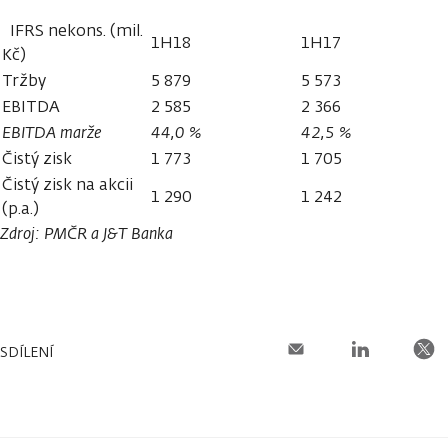
IFRS nekons. (mil.
1H18
1H17
Kč)
Tržby
5 879
5 573
EBITDA
2 585
2 366
EBITDA marže
44,0 %
42,5 %
Čistý zisk
1 773
1 705
Čistý zisk na akcii
1 290
1 242
(p.a.)
Zdroj: PMČR a J&T Banka
SDÍLENÍ