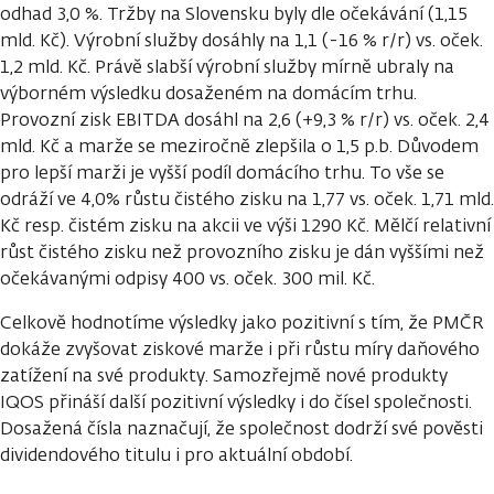
odhad 3,0 %. Tržby na Slovensku byly dle očekávání (1,15
mld. Kč). Výrobní služby dosáhly na 1,1 (-16 % r/r) vs. oček.
1,2 mld. Kč. Právě slabší výrobní služby mírně ubraly na
výborném výsledku dosaženém na domácím trhu.
Provozní zisk EBITDA dosáhl na 2,6 (+9,3 % r/r) vs. oček. 2,4
mld. Kč a marže se meziročně zlepšila o 1,5 p.b. Důvodem
pro lepší marži je vyšší podíl domácího trhu. To vše se
odráží ve 4,0% růstu čistého zisku na 1,77 vs. oček. 1,71 mld.
Kč resp. čistém zisku na akcii ve výši 1290 Kč. Mělčí relativní
růst čistého zisku než provozního zisku je dán vyššími než
očekávanými odpisy 400 vs. oček. 300 mil. Kč.
Celkově hodnotíme výsledky jako pozitivní s tím, že PMČR
dokáže zvyšovat ziskové marže i při růstu míry daňového
zatížení na své produkty. Samozřejmě nové produkty
IQOS přináší další pozitivní výsledky i do čísel společnosti.
Dosažená čísla naznačují, že společnost dodrží své pověsti
dividendového titulu i pro aktuální období.