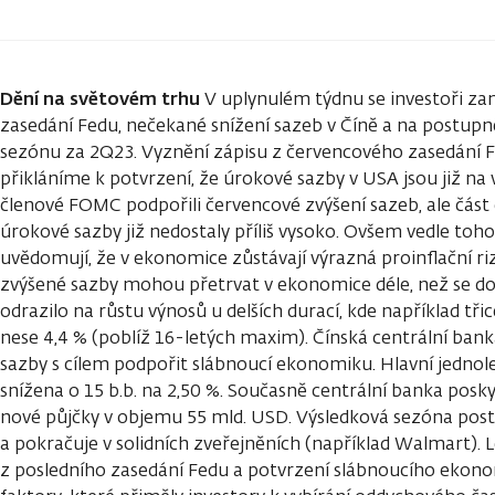
Dění na světovém trhu
V uplynulém týdnu se investoři zam
zasedání Fedu, nečekané snížení sazeb v Číně a na postupn
sezónu za 2Q23. Vyznění zápisu z červencového zasedání Fe
přikláníme k potvrzení, že úrokové sazby v USA jsou již na 
členové FOMC podpořili červencové zvýšení sazeb, ale část č
úrokové sazby již nedostaly příliš vysoko. Ovšem vedle toho 
uvědomují, že v ekonomice zůstávají výrazná proinflační rizik
zvýšené sazby mohou přetrvat v ekonomice déle, než se do
odrazilo na růstu výnosů u delších durací, kde například třic
nese 4,4 % (poblíž 16-letých maxim). Čínská centrální ban
sazby s cílem podpořit slábnoucí ekonomiku. Hlavní jednol
snížena o 15 b.b. na 2,50 %. Současně centrální banka pos
nové půjčky v objemu 55 mld. USD. Výsledková sezóna pos
a pokračuje v solidních zveřejněních (například Walmart). L
z posledního zasedání Fedu a potvrzení slábnoucího ekono