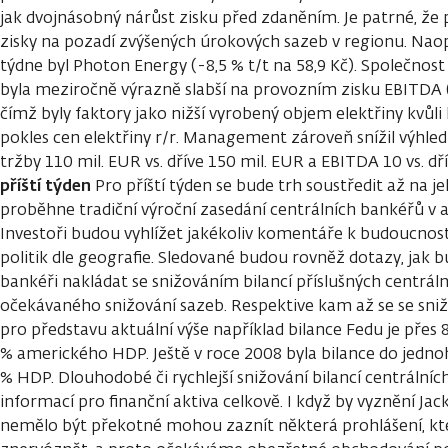
jak dvojnásobný nárůst zisku před zdaněním. Je patrné, že p
zisky na pozadí zvýšených úrokových sazeb v regionu. Naop
týdne byl Photon Energy (-8,5 % t/t na 58,9 Kč). Společnost 
byla meziročně výrazně slabší na provozním zisku EBITDA (2
čímž byly faktory jako nižší vyrobený objem elektřiny kvůl
pokles cen elektřiny r/r. Management zároveň snížil výhled
tržby 110 mil. EUR vs. dříve 150 mil. EUR a EBITDA 10 vs. d
příští týden
Pro příští týden se bude trh soustředit až na je
proběhne tradiční výroční zasedání centrálních bankéřů v
Investoři budou vyhlížet jakékoliv komentáře k budoucnos
politik dle geografie. Sledované budou rovněž dotazy, jak 
bankéři nakládat se snižováním bilancí příslušných centrál
očekávaného snižování sazeb. Respektive kam až se se sniž
pro představu aktuální výše například bilance Fedu je přes 
% amerického HDP. Ještě v roce 2008 byla bilance do jedn
% HDP. Dlouhodobé či rychlejší snižování bilancí centrální
informací pro finanční aktiva celkově. I když by vyznění Ja
nemělo být překotné mohou zaznít některá prohlášení, kt