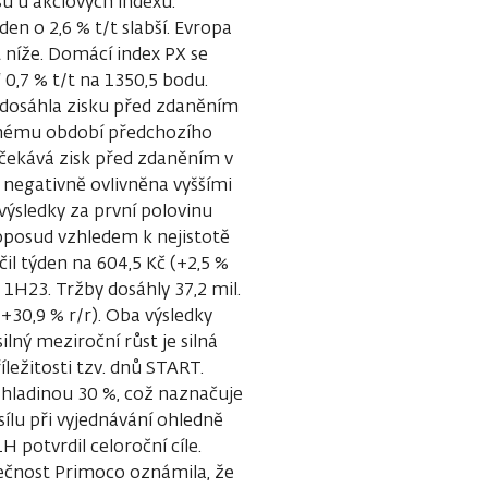
su u akciových indexů.
 o 2,6 % t/t slabší. Evropa
 níže. Domácí index PX se
“ 0,7 % t/t na 1350,5 bodu.
 dosáhla zisku před zdaněním
tejnému období předchozího
očekává zisk před zdaněním v
negativně ovlivněna vyššími
výsledky za první polovinu
oposud vzhledem k nejistotě
čil týden na 604,5 Kč (+2,5 %
1H23. Tržby dosáhly 37,2 mil.
(+30,9 % r/r). Oba výsledky
lný meziroční růst je silná
ležitosti tzv. dnů START.
hladinou 30 %, což naznačuje
lu při vyjednávání ohledně
 potvrdil celoroční cíle.
lečnost Primoco oznámila, že