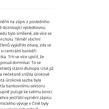
ěřili na zápis z posledního
ě doznívající výsledkovou
du bylo smíšené, ale více se
vrcholu. Téměř všichni
lenů vyjádřilo obavy, zda se
si centrální bankéři
a. Trh se více ujistil, že
posud domníval. To se
etiletý státní dluhopis USA již
ka nečekaně snížila úrokové
etá úroková sazba byla
kytla bankovnímu sektoru
tupně putuje ke svému konci
ehce jestřábí vyznění zápisu
mického vývoje v Číně byly