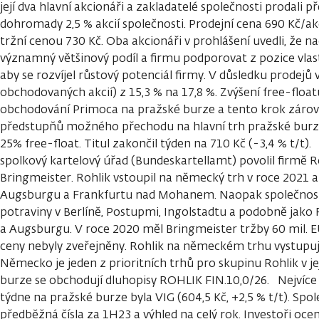
její dva hlavní akcionáři a zakladatelé společnosti prodali 
dohromady 2,5 % akcií společnosti. Prodejní cena 690 Kč/akc
tržní cenou 730 Kč. Oba akcionáři v prohlášení uvedli, že n
významný většinový podíl a firmu podporovat z pozice vl
aby se rozvíjel růstový potenciál firmy. V důsledku prodejů v
obchodovaných akcií) z 15,3 % na 17,8 %. Zvýšení free-float
obchodování Primoca na pražské burze a tento krok záro
předstupňů možného přechodu na hlavní trh pražské burzy
25% free-float. Titul zakončil týden na 710 Kč (-3,4 % t/t)
spolkový kartelový úřad (Bundeskartellamt) povolil firmě R
Bringmeister. Rohlik vstoupil na německý trh v roce 2021 a
Augsburgu a Frankfurtu nad Mohanem. Naopak společnost
potraviny v Berlíně, Postupmi, Ingolstadtu a podobně jako 
a Augsburgu. V roce 2020 měl Bringmeister tržby 60 mil. E
ceny nebyly zveřejněny. Rohlik na německém trhu vystupu
Německo je jeden z prioritních trhů pro skupinu Rohlik v jej
burze se obchodují dluhopisy ROHLIK FIN.10,0/26. Nejvíce 
týdne na pražské burze byla VIG (604,5 Kč, +2,5 % t/t). Spole
předběžná čísla za 1H23 a výhled na celý rok. Investoři oce