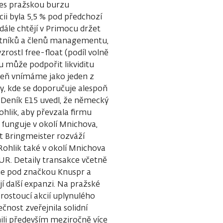
přes pražskou burzu
ii byla 5,5 % pod předchozí
adále chtějí v Primocu držet
astníků a členů managementu,
zrostl free-float (podíl volně
u může podpořit likviditu
veň vnímáme jako jeden z
, kde se doporučuje alespoň
. Deník E15 uvedl, že německý
ohlik, aby převzala firmu
 funguje v okolí Mnichova,
 Bringmeister rozváží
Rohlik také v okolí Mnichova
UR. Detaily transakce včetně
je pod značkou Knuspr a
í další expanzi. Na pražské
rostoucí akcií uplynulého
čnost zveřejnila solidní
nili především meziročně více