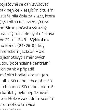
ojišťovně se daří zvyšovat
ak nejvíce klesajícím titulem
zveřejnila čísla za 2Q23, která
,5 mil. EUR, -69 % r/r) za
i horšímu počasí a výrazný
 na celý rok, kde nyní očekává
Výhled na
říve 29 mil. EUR.
ho konec (24-26. 8.), kdy
 americkém Jackson Hole.
ti jednotlivých měnových
budou potenciálně centrální
ních bank v případě
ováním hodlají dostat. Jen
8 bil. USD nebo lehce přes 30
oho bilionu USD nebo kolem 6
ch bank by bylo nepříznivou
ckson Hole v základním scénáři
eré mohou trh více