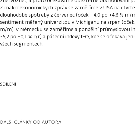
znervóznět, a proto očekáváme obezřetné obchodování po
Z makroekonomických zpráv se zaměříme v USA na čtvrte
dlouhodobé spotřeby z červenec (oček. -4,0 po +4,6 % m/m
sentiment měřený univerzitou v Michiganu na srpen (oček
m/m). V Německu se zaměříme a pondělní průmyslovou infl
-5,2 po +0,1 % r/r) a páteční indexy IFO, kde se očekává je
všech segmentech.
SDÍLENÍ
DALŠÍ ČLÁNKY OD AUTORA