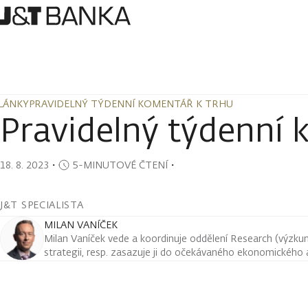
LÁNKY
PRAVIDELNÝ TÝDENNÍ KOMENTÁŘ K TRHU
LÁNKY
PRAVIDELNÝ TÝDENNÍ KOMENTÁŘ K TRHU
Pravidelný týdenní 
18. 8. 2023
・
5-MINUTOVÉ ČTENÍ
・
J&T SPECIALISTA
MILAN VANÍČEK
Milan Vaníček vede a koordinuje oddělení Research (výzkum 
strategii, resp. zasazuje ji do očekávaného ekonomického a