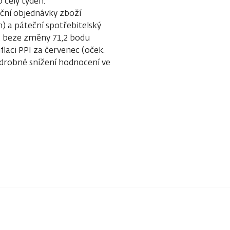
 celý týden.
ční objednávky zboží
) a páteční spotřebitelský
. beze změny 71,2 bodu
aci PPI za červenec (oček.
n drobné snížení hodnocení ve