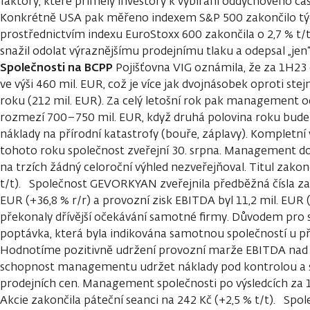
faktory, které přiměly investory k vybírání oddychového ča
Konkrétně USA pak měřeno indexem S&P 500 zakončilo týden
prostřednictvím indexu EuroStoxx 600 zakončila o 2,7 % t/t
snažil odolat výraznějšímu prodejnímu tlaku a odepsal „jen
Společnosti na BCPP
Pojišťovna VIG oznámila, že za 1H23
ve výši 460 mil. EUR, což je více jak dvojnásobek oproti s
roku (212 mil. EUR). Za celý letošní rok pak management 
rozmezí 700–750 mil. EUR, když druhá polovina roku bude 
náklady na přírodní katastrofy (bouře, záplavy). Kompletní 
tohoto roku společnost zveřejní 30. srpna. Management d
na trzích žádný celoroční výhled nezveřejňoval. Titul zakon
t/t). Společnost GEVORKYAN zveřejnila předběžná čísla za 
EUR (+36,8 % r/r) a provozní zisk EBITDA byl 11,2 mil. EUR 
překonaly dřívější očekávání samotné firmy. Důvodem pro si
poptávka, která byla indikována samotnou společností u pří
Hodnotíme pozitivně udržení provozní marže EBITDA nad 
schopnost managementu udržet náklady pod kontrolou a sí
prodejních cen. Management společnosti po výsledcích za 1H
Akcie zakončila páteční seanci na 242 Kč (+2,5 % t/t). Spo