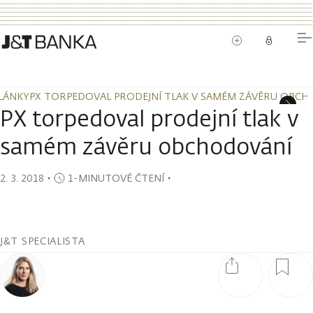
LÁNKY
PX TORPEDOVAL PRODEJNÍ TLAK V SAMÉM ZÁVĚRU OBC
LÁNKY
PX TORPEDOVAL PRODEJNÍ TLAK V SAMÉM ZÁVĚRU OBC
PX torpedoval prodejní tlak v
samém závěru obchodování
2. 3. 2018
・
1-MINUTOVÉ ČTENÍ
・
J&T SPECIALISTA