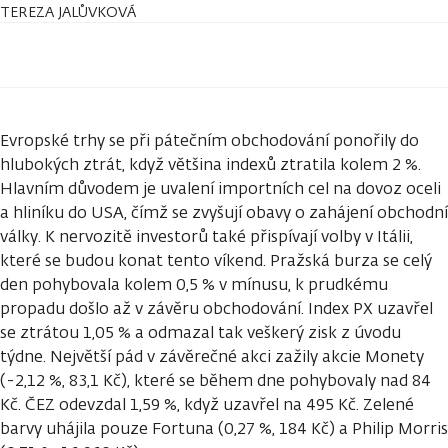
TEREZA JALŮVKOVÁ
Evropské trhy se při pátečním obchodování ponořily do
hlubokých ztrát, když většina indexů ztratila kolem 2 %.
Hlavním důvodem je uvalení importních cel na dovoz oceli
a hliníku do USA, čímž se zvyšují obavy o zahájení obchodní
války. K nervozitě investorů také přispívají volby v Itálii,
které se budou konat tento víkend. Pražská burza se celý
den pohybovala kolem 0,5 % v mínusu, k prudkému
propadu došlo až v závěru obchodování. Index PX uzavřel
se ztrátou 1,05 % a odmazal tak veškerý zisk z úvodu
týdne. Největší pád v závěrečné akci zažily akcie Monety
(-2,12 %, 83,1 Kč), které se během dne pohybovaly nad 84
Kč. ČEZ odevzdal 1,59 %, když uzavřel na 495 Kč. Zelené
barvy uhájila pouze Fortuna (0,27 %, 184 Kč) a Philip Morris