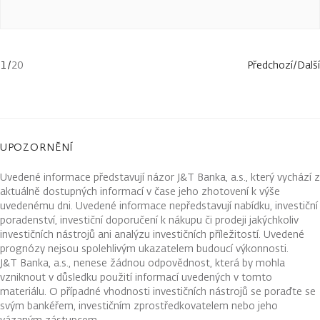
1
/
20
Předchozí
/
Další
UPOZORNĚNÍ
Uvedené informace představují názor J&T Banka, a.s., který vychází z
aktuálně dostupných informací v čase jeho zhotovení k výše
uvedenému dni. Uvedené informace nepředstavují nabídku, investiční
poradenství, investiční doporučení k nákupu či prodeji jakýchkoliv
investičních nástrojů ani analýzu investičních příležitostí. Uvedené
prognózy nejsou spolehlivým ukazatelem budoucí výkonnosti.
J&T Banka, a.s., nenese žádnou odpovědnost, která by mohla
vzniknout v důsledku použití informací uvedených v tomto
materiálu. O případné vhodnosti investičních nástrojů se poraďte se
svým bankéřem, investičním zprostředkovatelem nebo jeho
vázaným zástupcem.