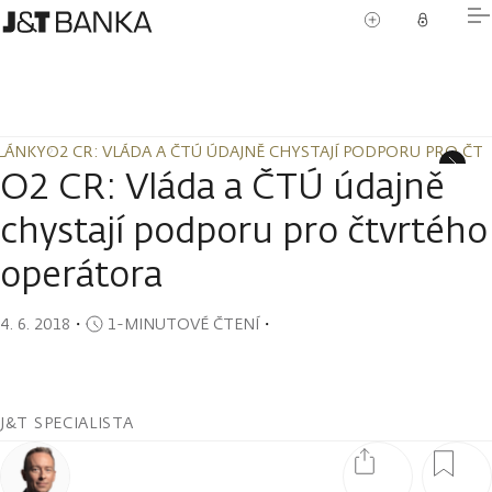
LÁNKY
O2 CR: VLÁDA A ČTÚ ÚDAJNĚ CHYSTAJÍ PODPORU PRO Č
LÁNKY
O2 CR: VLÁDA A ČTÚ ÚDAJNĚ CHYSTAJÍ PODPORU PRO Č
O2 CR: Vláda a ČTÚ údajně
chystají podporu pro čtvrtého
operátora
4. 6. 2018
・
1-MINUTOVÉ ČTENÍ
・
J&T SPECIALISTA