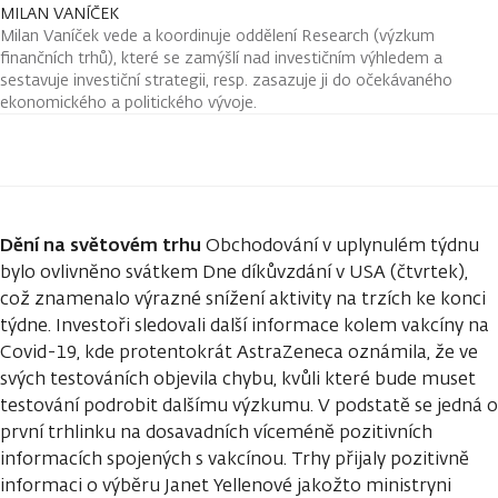
MILAN VANÍČEK
Milan Vaníček vede a koordinuje oddělení Research (výzkum
finančních trhů), které se zamýšlí nad investičním výhledem a
sestavuje investiční strategii, resp. zasazuje ji do očekávaného
ekonomického a politického vývoje.
Dění na světovém trhu
Obchodování v uplynulém týdnu
bylo ovlivněno svátkem Dne díkůvzdání v USA (čtvrtek),
což znamenalo výrazné snížení aktivity na trzích ke konci
týdne. Investoři sledovali další informace kolem vakcíny na
Covid-19, kde protentokrát AstraZeneca oznámila, že ve
svých testováních objevila chybu, kvůli které bude muset
testování podrobit dalšímu výzkumu. V podstatě se jedná o
první trhlinku na dosavadních víceméně pozitivních
informacích spojených s vakcínou. Trhy přijaly pozitivně
informaci o výběru Janet Yellenové jakožto ministryni