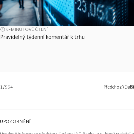
6-MINUTOVÉ ČTENÍ
Pravidelný týdenní komentář k trhu
1
/
554
Předchozí
/
Další
UPOZORNĚNÍ
Uvedené informace představují názor J&T Banka, a.s., který vychází z