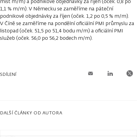
míst m/m) a podnikové objednávky za říjen (oček. 0,8 po
1,1 % m/m). V Německu se zaměříme na páteční
podnikové objednávky za říjen (oček. 1,2 po 0,5 % m/m).
V Číně se zaměříme na pondělní oficiální PMI průmyslu za
listopad (oček. 51,5 po 51,4 bodu m/m) a oficiální PMI
služeb (oček. 56,0 po 56,2 bodech m/m).
SDÍLENÍ
DALŠÍ ČLÁNKY OD AUTORA