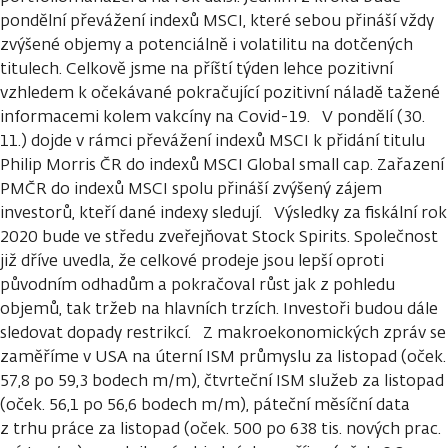
pondělní převážení indexů MSCI, které sebou přináší vždy
zvýšené objemy a potenciálně i volatilitu na dotčených
titulech. Celkově jsme na příští týden lehce pozitivní
vzhledem k očekávané pokračující pozitivní náladě tažené
informacemi kolem vakcíny na Covid-19. V pondělí (30.
11.) dojde v rámci převážení indexů MSCI k přidání titulu
Philip Morris ČR do indexů MSCI Global small cap. Zařazení
PMČR do indexů MSCI spolu přináší zvýšený zájem
investorů, kteří dané indexy sledují. Výsledky za fiskální rok
2020 bude ve středu zveřejňovat Stock Spirits. Společnost
již dříve uvedla, že celkové prodeje jsou lepší oproti
původním odhadům a pokračoval růst jak z pohledu
objemů, tak tržeb na hlavních trzích. Investoři budou dále
sledovat dopady restrikcí. Z makroekonomických zpráv se
zaměříme v USA na úterní ISM průmyslu za listopad (oček.
57,8 po 59,3 bodech m/m), čtvrteční ISM služeb za listopad
(oček. 56,1 po 56,6 bodech m/m), páteční měsíční data
z trhu práce za listopad (oček. 500 po 638 tis. nových prac.