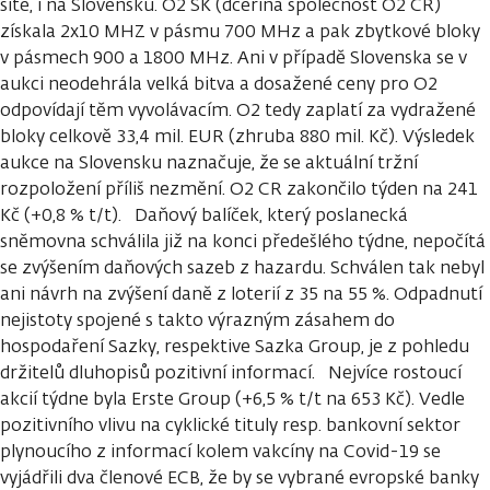
sítě, i na Slovensku. O2 SK (dceřiná společnost O2 CR)
získala 2x10 MHZ v pásmu 700 MHz a pak zbytkové bloky
v pásmech 900 a 1800 MHz. Ani v případě Slovenska se v
aukci neodehrála velká bitva a dosažené ceny pro O2
odpovídají těm vyvolávacím. O2 tedy zaplatí za vydražené
bloky celkově 33,4 mil. EUR (zhruba 880 mil. Kč). Výsledek
aukce na Slovensku naznačuje, že se aktuální tržní
rozpoložení příliš nezmění. O2 CR zakončilo týden na 241
Kč (+0,8 % t/t). Daňový balíček, který poslanecká
sněmovna schválila již na konci předešlého týdne, nepočítá
se zvýšením daňových sazeb z hazardu. Schválen tak nebyl
ani návrh na zvýšení daně z loterií z 35 na 55 %. Odpadnutí
nejistoty spojené s takto výrazným zásahem do
hospodaření Sazky, respektive Sazka Group, je z pohledu
držitelů dluhopisů pozitivní informací. Nejvíce rostoucí
akcií týdne byla Erste Group (+6,5 % t/t na 653 Kč). Vedle
pozitivního vlivu na cyklické tituly resp. bankovní sektor
plynoucího z informací kolem vakcíny na Covid-19 se
vyjádřili dva členové ECB, že by se vybrané evropské banky