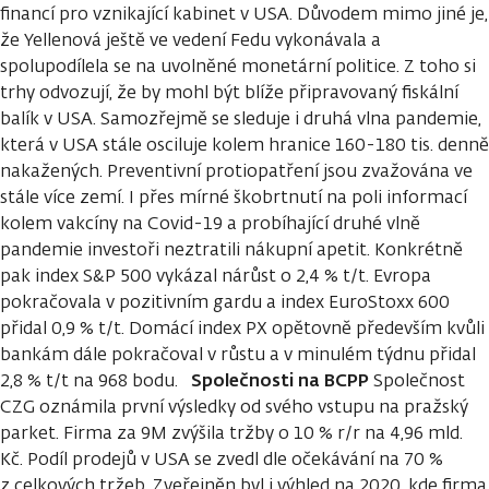
financí pro vznikající kabinet v USA. Důvodem mimo jiné je,
že Yellenová ještě ve vedení Fedu vykonávala a
spolupodílela se na uvolněné monetární politice. Z toho si
trhy odvozují, že by mohl být blíže připravovaný fiskální
balík v USA. Samozřejmě se sleduje i druhá vlna pandemie,
která v USA stále osciluje kolem hranice 160-180 tis. denně
nakažených. Preventivní protiopatření jsou zvažována ve
stále více zemí. I přes mírné škobrtnutí na poli informací
kolem vakcíny na Covid-19 a probíhající druhé vlně
pandemie investoři neztratili nákupní apetit. Konkrétně
pak index S&P 500 vykázal nárůst o 2,4 % t/t. Evropa
pokračovala v pozitivním gardu a index EuroStoxx 600
přidal 0,9 % t/t. Domácí index PX opětovně především kvůli
bankám dále pokračoval v růstu a v minulém týdnu přidal
Společnosti na BCPP
2,8 % t/t na 968 bodu.
Společnost
CZG oznámila první výsledky od svého vstupu na pražský
parket. Firma za 9M zvýšila tržby o 10 % r/r na 4,96 mld.
Kč. Podíl prodejů v USA se zvedl dle očekávání na 70 %
z celkových tržeb. Zveřejněn byl i výhled na 2020, kde firma