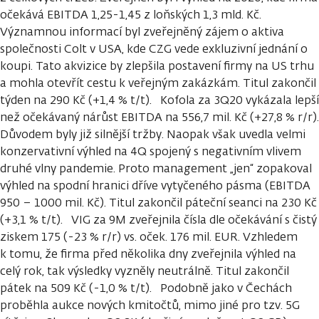
očekává EBITDA 1,25-1,45 z loňských 1,3 mld. Kč.
Významnou informací byl zveřejněný zájem o aktiva
společnosti Colt v USA, kde CZG vede exkluzivní jednání o
koupi. Tato akvizice by zlepšila postavení firmy na US trhu
a mohla otevřít cestu k veřejným zakázkám. Titul zakončil
týden na 290 Kč (+1,4 % t/t). Kofola za 3Q20 vykázala lepší
než očekávaný nárůst EBITDA na 556,7 mil. Kč (+27,8 % r/r).
Důvodem byly již silnější tržby. Naopak však uvedla velmi
konzervativní výhled na 4Q spojený s negativním vlivem
druhé vlny pandemie. Proto management „jen“ zopakoval
výhled na spodní hranici dříve vytyčeného pásma (EBITDA
950 – 1000 mil. Kč). Titul zakončil páteční seanci na 230 Kč
(+3,1 % t/t). VIG za 9M zveřejnila čísla dle očekávání s čistý
ziskem 175 (-23 % r/r) vs. oček. 176 mil. EUR. Vzhledem
k tomu, že firma před několika dny zveřejnila výhled na
celý rok, tak výsledky vyzněly neutrálně. Titul zakončil
pátek na 509 Kč (-1,0 % t/t). Podobně jako v Čechách
proběhla aukce nových kmitočtů, mimo jiné pro tzv. 5G