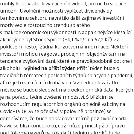
mohly letos vrátit k vyplácení dividend, pokud to situace
umožní. Uvolnění možnosti vyplácet dividendy by
bankovnímu sektoru navrátilo další zajímavý investiční
motiv vedle rostoucího trendu spjatého
s makroekonomickou výkonností. Naopak nejvíce klesající
akcií týdne byl Stock Spirits (-4,1 % t/t na 67,2 Kč). Za
poklesem nestojí žádná kurzotvorná informace. Někteří
investoři mohou reagovat prodejními objednávkami na
tendence zvyšování daní, které se pravděpodobně dotkne i
Výhled na příští týden
alkoholu.
Příští týden bude o
tradičních tématech posledních týdnů spjatých s pandemií,
ať už je to vakcína či druhá vlna. Vzhledem k začátku
měsíce se budou sledovat makroekonomická data, kterých
je na pořadu týdne zvýšené množství. S blížícím se
rozhodnutím regulatorních orgánů ohledně vakcíny na
Covid-19 (FDA se očekává v polovině prosince) se
domníváme, že bude pokračovat mírně pozitivní nálada.
Navíc se blíží konec roku, což může přinést již přípravu
portfoliomanažerů na rok další. Jedním z kroků bude