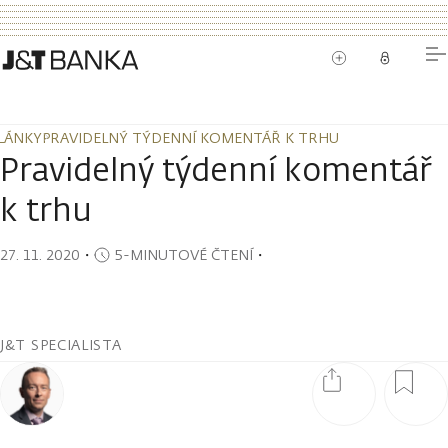
LÁNKY
PRAVIDELNÝ TÝDENNÍ KOMENTÁŘ K TRHU
LÁNKY
PRAVIDELNÝ TÝDENNÍ KOMENTÁŘ K TRHU
Pravidelný týdenní komentář
k trhu
27. 11. 2020
・
5-MINUTOVÉ ČTENÍ
・
J&T SPECIALISTA