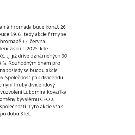
 valná hromada bude konat 26.
e 19. 6., tedy akcie firmy se
hromadě 17. června.
í zisku r. 2025, kde
č, tj. již dříve oznámených 30
1,9 %. Rozhodným dnem pro
 naposledy se budou akcie
6. Společnost pak dividendu
je nyní hrubý dividendový
ovuzvolení Lubomíra Kovaříka
 odměny bývalému CEO a
společnosti. Tyto akcie však
po dobu 3 let.