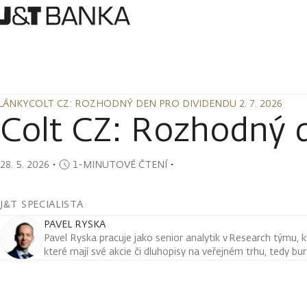
LÁNKY
COLT CZ: ROZHODNÝ DEN PRO DIVIDENDU 2. 7. 2026
LÁNKY
COLT CZ: ROZHODNÝ DEN PRO DIVIDENDU 2. 7. 2026
Colt CZ: Rozhodný d
28. 5. 2026
・
1-MINUTOVÉ ČTENÍ
・
J&T SPECIALISTA
PAVEL RYSKA
Pavel Ryska pracuje jako senior analytik v Research týmu, k
které mají své akcie či dluhopisy na veřejném trhu, tedy bu