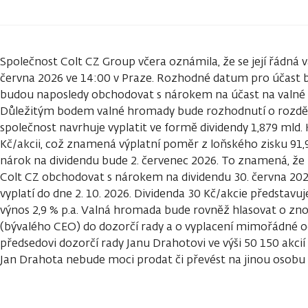
Společnost Colt CZ Group včera oznámila, že se její řádná
června 2026 ve 14:00 v Praze. Rozhodné datum pro účast bud
budou naposledy obchodovat s nárokem na účast na valné 
Důležitým bodem valné hromady bude rozhodnutí o rozdělen
společnost navrhuje vyplatit ve formě dividendy 1,879 mld. K
Kč/akcii, což znamená výplatní poměr z loňského zisku 9
nárok na dividendu bude 2. červenec 2026. To znamená, že
Colt CZ obchodovat s nárokem na dividendu 30. června 202
vyplatí do dne 2. 10. 2026. Dividenda 30 Kč/akcie představu
výnos 2,9 % p.a. Valná hromada bude rovněž hlasovat o zn
(bývalého CEO) do dozorčí rady a o vyplacení mimořádné
předsedovi dozorčí rady Janu Drahotovi ve výši 50 150 akcií 
Jan Drahota nebude moci prodat či převést na jinou osobu 