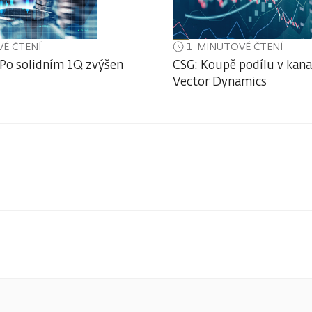
É ČTENÍ
1-MINUTOVÉ ČTENÍ
 Po solidním 1Q zvýšen
CSG: Koupě podílu v kan
Vector Dynamics