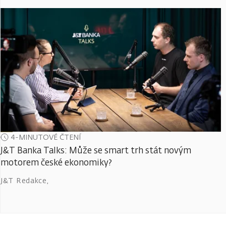
4-MINUTOVÉ ČTENÍ
J&T Banka Talks: Může se smart trh stát novým
motorem české ekonomiky?
J&T Redakce
,