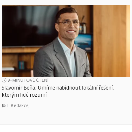
9-MINUTOVÉ ČTENÍ
Slavomír Beňa: Umíme nabídnout lokální řešení,
kterým lidé rozumí
J&T Redakce
,