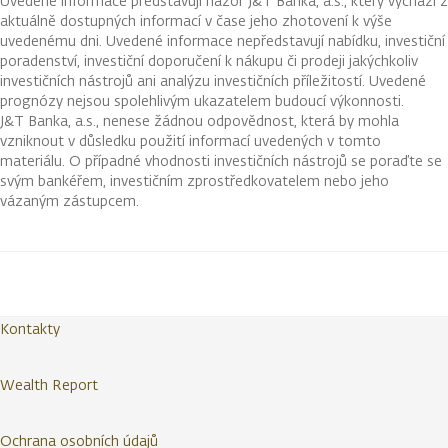
Uvedené informace představují názor J&T Banka, a.s., který vychází z
aktuálně dostupných informací v čase jeho zhotovení k výše
uvedenému dni. Uvedené informace nepředstavují nabídku, investiční
poradenství, investiční doporučení k nákupu či prodeji jakýchkoliv
investičních nástrojů ani analýzu investičních příležitostí. Uvedené
prognózy nejsou spolehlivým ukazatelem budoucí výkonnosti.
J&T Banka, a.s., nenese žádnou odpovědnost, která by mohla
vzniknout v důsledku použití informací uvedených v tomto
materiálu. O případné vhodnosti investičních nástrojů se poraďte se
svým bankéřem, investičním zprostředkovatelem nebo jeho
vázaným zástupcem.
Kontakty
Wealth Report
Ochrana osobních údajů