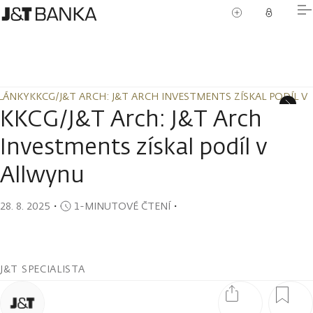
LÁNKY
KKCG/J&T ARCH: J&T ARCH INVESTMENTS ZÍSKAL PODÍL V
LÁNKY
KKCG/J&T ARCH: J&T ARCH INVESTMENTS ZÍSKAL PODÍL V
KKCG/J&T Arch: J&T Arch
Investments získal podíl v
Allwynu
28. 8. 2025
・
1-MINUTOVÉ ČTENÍ
・
J&T SPECIALISTA