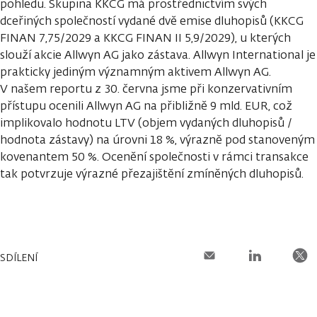
pohledu. Skupina KKCG má prostřednictvím svých
dceřiných společností vydané dvě emise dluhopisů (KKCG
FINAN 7,75/2029 a KKCG FINAN II 5,9/2029), u kterých
slouží akcie Allwyn AG jako zástava. Allwyn International je
prakticky jediným významným aktivem Allwyn AG.
V našem reportu z 30. června jsme při konzervativním
přístupu ocenili Allwyn AG na přibližně 9 mld. EUR, což
implikovalo hodnotu LTV (objem vydaných dluhopisů /
hodnota zástavy) na úrovni 18 %, výrazně pod stanoveným
kovenantem 50 %. Ocenění společnosti v rámci transakce
tak potvrzuje výrazné přezajištění zmíněných dluhopisů.
SDÍLENÍ