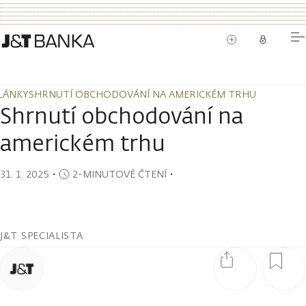
LÁNKY
SHRNUTÍ OBCHODOVÁNÍ NA AMERICKÉM TRHU
LÁNKY
SHRNUTÍ OBCHODOVÁNÍ NA AMERICKÉM TRHU
Shrnutí obchodování na
americkém trhu
31. 1. 2025
・
2-MINUTOVÉ ČTENÍ
・
J&T SPECIALISTA