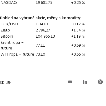
NASDAQ
19 681,75
+0,25 %
Pohled na vybrané akcie, měny a komodity:
EUR/USD
1,0410
-0,12 %
Zlato
2 796,27
+1,34 %
Bitcoin
104 965,13
+1,19 %
Brent ropa –
77,11
+0,69 %
future
WTI ropa – future
73,10
+0,65 %
SDÍLENÍ