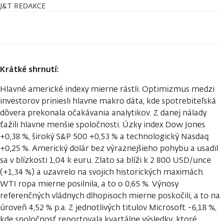
J&T REDAKCE
Krátké shrnutí:
Hlavné americké indexy mierne rástli. Optimizmus medzi
investorov priniesli hlavne makro dáta, kde spotrebiteľská
dôvera prekonala očakávania analytikov. Z danej nálady
ťažili hlavne menšie spoločnosti. Úzky index Dow Jones
+0,38 %, široký S&P 500 +0,53 % a technologický Nasdaq
+0,25 %. Americký dolár bez výraznejšieho pohybu a usadil
sa v blízkosti 1,04 k euru. Zlato sa blíži k 2 800 USD/unce
(+1,34 %) a uzavrelo na svojich historických maximách.
WTI ropa mierne posilnila, a to o 0,65 %. Výnosy
referenčných vládnych dlhopisoch mierne poskočili, a to na
úroveň 4,52 % p.a. Z jednotlivých titulov Microsoft -6,18 %,
kde spoločnosť reportovala kvartálne výsledky, ktoré