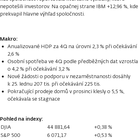
nepotešili investorov. Na opačnej strane IBM +12,96 %, kde
prekvapil hlavne výhľad spoločnosti.
Makro:
Anualizované HDP za 4Q na úrovni 2,3 % při očekávání
2,6 %
Osobní spotřeba ve 4Q podle předběžných dat vzrostla
o 4,2 % při očekávání 3,2 %
Nové žádosti o podporu v nezaměstnanosti dosáhly
k 25. lednu 207 tis. při očekávání 225 tis.
Pokračující prodeje domů v prosinci klesly o 5,5 %,
očekávala se stagnace
Pohled na indexy:
DJIA
44 881,64
+0,38 %
S&P 500
6 071,17
+0,53 %