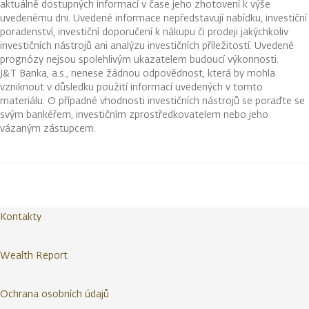
aktuálně dostupných informací v čase jeho zhotovení k výše
uvedenému dni. Uvedené informace nepředstavují nabídku, investiční
poradenství, investiční doporučení k nákupu či prodeji jakýchkoliv
investičních nástrojů ani analýzu investičních příležitostí. Uvedené
prognózy nejsou spolehlivým ukazatelem budoucí výkonnosti.
J&T Banka, a.s., nenese žádnou odpovědnost, která by mohla
vzniknout v důsledku použití informací uvedených v tomto
materiálu. O případné vhodnosti investičních nástrojů se poraďte se
svým bankéřem, investičním zprostředkovatelem nebo jeho
vázaným zástupcem.
Kontakty
Wealth Report
Ochrana osobních údajů