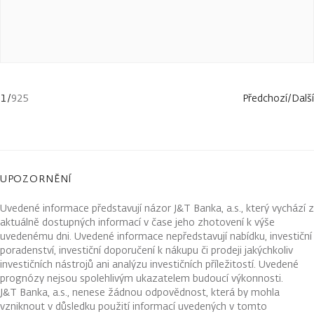
1
/
925
Předchozí
/
Další
UPOZORNĚNÍ
Uvedené informace představují názor J&T Banka, a.s., který vychází z
aktuálně dostupných informací v čase jeho zhotovení k výše
uvedenému dni. Uvedené informace nepředstavují nabídku, investiční
poradenství, investiční doporučení k nákupu či prodeji jakýchkoliv
investičních nástrojů ani analýzu investičních příležitostí. Uvedené
prognózy nejsou spolehlivým ukazatelem budoucí výkonnosti.
J&T Banka, a.s., nenese žádnou odpovědnost, která by mohla
vzniknout v důsledku použití informací uvedených v tomto