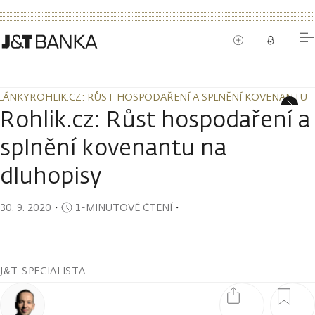
LÁNKY
ROHLIK.CZ: RŮST HOSPODAŘENÍ A SPLNĚNÍ KOVENANTU 
LÁNKY
ROHLIK.CZ: RŮST HOSPODAŘENÍ A SPLNĚNÍ KOVENANTU 
Rohlik.cz: Růst hospodaření a
splnění kovenantu na
dluhopisy
30. 9. 2020
・
1-MINUTOVÉ ČTENÍ
・
J&T SPECIALISTA