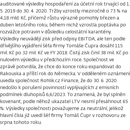
auditované výsledky hospodaření za účetní rok trvající od 1.
5. 2019 do 30. 4. 2020. Tržby vzrostly meziročně o 73 % na
4,18 mld. Kč, přičemž růstu výrazně pomohly březen a
duben letošního roku, během nichž vzrostla poptávka po
rozvážce potravin v důsledku celostátní karantény.
Výsledky neuvádějí zisk před odpisy EBITDA, ale ten podle
dřívějšího vyjádření šéfa firmy Tomáše Čupra dosáhl 115
mil. Kč po 32 mil. Kč ve FY 2018. Čistý zisk činil 38 mil. Kč po
nulovém výsledku v předchozím roce. Společnost ve
zprávě potvrdila, že chce do konce roku expandovat do
Rakouska a příští rok do Německa. V odděleném oznámení
uvedla společnost Rohlik.cz Finance, že do 30. 6. 2020
nedošlo k porušení povinností vyplývajících z emisních
podmínek dluhopisů 6,6/2023. To znamená, že byl splněn
kovenant, podle něhož ukazatel LTV nesmí přesáhnout 65
%. Výsledky společnosti považujeme za neutrální, jelikož
hlavní čísla již uvedl šéf firmy Tomáš Čupr v rozhovoru ze
srpna tohoto roku.