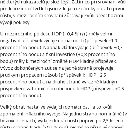
některých ukazatelů je složitější. Zatímco při srovnání vůči
předchozímu čtvrtletí jsou zde jako známky obratu první
růsty, v meziročním srovnání zůstávají kvůli předchozímu
vývoji poklesy.
U meziročního poklesu HDP (-0,4 % r/r) měly velmi
negativní příspěvek výdaje domácností (příspěvek -1,9
procentního bodu). Naopak vládní výdaje (příspěvek +0,7
procentního bodu) a fixní investice (+0,8 procentního
bodu) měly k meziroční změně HDP kladný příspěvek.
Vývoz dokončených aut se na jedné straně projevuje
prudkým propadem zásob (příspěvek k HDP -2,5
procentního bodu) a na druhé straně výrazně kladným
příspěvkem zahraničního obchodu k HDP (příspěvek +2,5
procentního bodu).
Velký obrat nastal ve výdajích domácností, a to kvůli
zpomalení inflačního vývoje. Na jednu stranu nominálně (v
běžných cenách) výdaje domácností poprvé po 2,5 letech
růstu drobně klesly (-0,1 % q/q), nicméně příznivý cenový