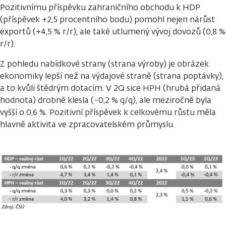
Pozitivnímu příspěvku zahraničního obchodu k HDP
(příspěvek +2,5 procentního bodu) pomohl nejen nárůst
exportů (+4,5 % r/r), ale také utlumený vývoj dovozů (0,8 %
r/r).
Z pohledu nabídkové strany (strana výroby) je obrázek
ekonomiky lepší než na výdajové straně (strana poptávky),
a to kvůli štědrým dotacím. V 2Q sice HPH (hrubá přidaná
hodnota) drobně klesla (-0,2 % q/q), ale meziročně byla
vyšší o 0,6 %. Pozitivní příspěvek k celkovému růstu měla
hlavně aktivita ve zpracovatelském průmyslu.