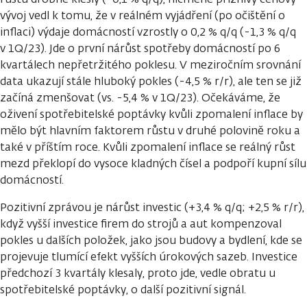
vývoj vedl k tomu, že v reálném vyjádření (po očištění o
inflaci) výdaje domácností vzrostly o 0,2 % q/q (-1,3 % q/q
v 1Q/23). Jde o první nárůst spotřeby domácností po 6
kvartálech nepřetržitého poklesu. V meziročním srovnání
data ukazují stále hluboký pokles (-4,5 % r/r), ale ten se již
začíná zmenšovat (vs. -5,4 % v 1Q/23). Očekáváme, že
oživení spotřebitelské poptávky kvůli zpomalení inflace by
mělo být hlavním faktorem růstu v druhé polovině roku a
také v příštím roce. Kvůli zpomalení inflace se reálný růst
mezd překlopí do vysoce kladných čísel a podpoří kupní sílu
domácností.
Pozitivní zprávou je nárůst investic (+3,4 % q/q; +2,5 % r/r),
když vyšší investice firem do strojů a aut kompenzoval
pokles u dalších položek, jako jsou budovy a bydlení, kde se
projevuje tlumící efekt vyšších úrokových sazeb. Investice
předchozí 3 kvartály klesaly, proto jde, vedle obratu u
spotřebitelské poptávky, o další pozitivní signál.