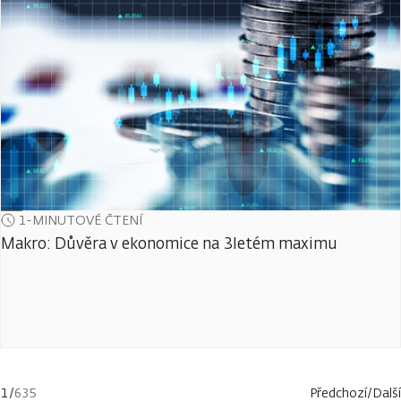
1-MINUTOVÉ ČTENÍ
Makro: Důvěra v ekonomice na 3letém maximu
1
/
635
Předchozí
/
Další