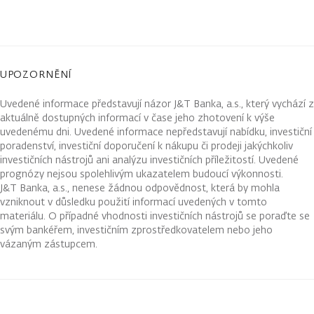
UPOZORNĚNÍ
Uvedené informace představují názor J&T Banka, a.s., který vychází z
aktuálně dostupných informací v čase jeho zhotovení k výše
uvedenému dni. Uvedené informace nepředstavují nabídku, investiční
poradenství, investiční doporučení k nákupu či prodeji jakýchkoliv
investičních nástrojů ani analýzu investičních příležitostí. Uvedené
prognózy nejsou spolehlivým ukazatelem budoucí výkonnosti.
J&T Banka, a.s., nenese žádnou odpovědnost, která by mohla
vzniknout v důsledku použití informací uvedených v tomto
materiálu. O případné vhodnosti investičních nástrojů se poraďte se
svým bankéřem, investičním zprostředkovatelem nebo jeho
vázaným zástupcem.