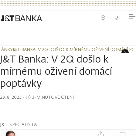
LÁNKY
J&T BANKA: V 2Q DOŠLO K MÍRNÉMU OŽIVENÍ DOMÁCÍ P
LÁNKY
J&T BANKA: V 2Q DOŠLO K MÍRNÉMU OŽIVENÍ DOMÁCÍ P
J&T Banka: V 2Q došlo k
mírnému oživení domácí
poptávky
29. 8. 2023
・
3-MINUTOVÉ ČTENÍ
・
J&T SPECIALISTA