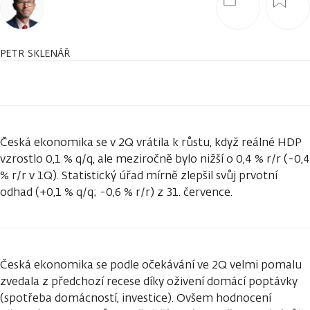
PETR SKLENÁŘ
Česká ekonomika se v 2Q vrátila k růstu, když reálné HDP
vzrostlo 0,1 % q/q, ale meziročně bylo nižší o 0,4 % r/r (-0,4
% r/r v 1Q). Statistický úřad mírně zlepšil svůj prvotní
odhad (+0,1 % q/q; -0,6 % r/r) z 31. července.
Česká ekonomika se podle očekávání ve 2Q velmi pomalu
zvedala z předchozí recese díky oživení domácí poptávky
(spotřeba domácností, investice). Ovšem hodnocení