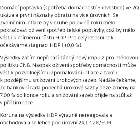
Domácí poptávka (spotřeba domácností + investice) ve 2Q
ukázala první náznaky obratu na více úrovních. Se
zvolněním inflace by v druhé polovině roku mělo
pokračovat oživení spotřebitelské poptávky, což by mělo
vést i k mírnému růstu HDP. Pro celý letošní rok
očekáváme stagnaci HDP (+0,0 %).
Výsledky zatím nepřináší žádný nový impulz pro měnovou
politiku ČNB. Naopak oživení spotřeby domácností může
vést k pozvolnějšímu zpomalování inflace a také i
k pozdějšímu snižování úrokových sazeb. Nadále čekáme,
že bankovní rada ponechá úrokové sazby beze změny na
7,00 % do konce roku a snižování sazeb přijde na stůl až
v příštím roce.
Koruna na výsledky HDP výrazně nereagovala a
obchodovala se lehce pod úrovní 24,1 CZK/EUR.