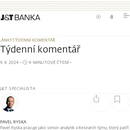
LÁNKY
TÝDENNÍ KOMENTÁŘ
LÁNKY
TÝDENNÍ KOMENTÁŘ
Týdenní komentář
9. 8. 2024
・
4-MINUTOVÉ ČTENÍ
・
J&T SPECIALISTA
PAVEL RYSKA
Pavel Ryska pracuje jako senior analytik v Research týmu, který patří