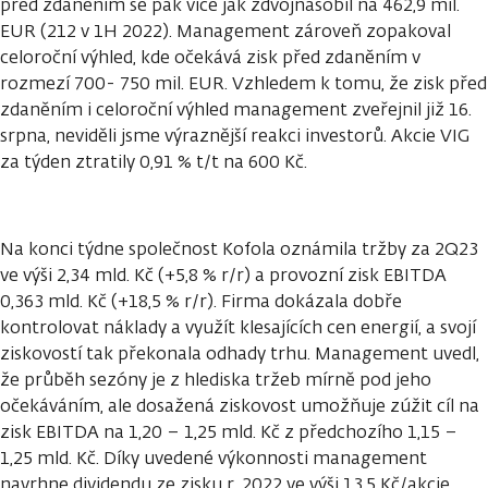
před zdaněním se pak více jak zdvojnásobil na 462,9 mil.
EUR (212 v 1H 2022). Management zároveň zopakoval
celoroční výhled, kde očekává zisk před zdaněním v
rozmezí 700- 750 mil. EUR. Vzhledem k tomu, že zisk před
zdaněním i celoroční výhled management zveřejnil již 16.
srpna, neviděli jsme výraznější reakci investorů. Akcie VIG
za týden ztratily 0,91 % t/t na 600 Kč.
Na konci týdne společnost Kofola oznámila tržby za 2Q23
ve výši 2,34 mld. Kč (+5,8 % r/r) a provozní zisk EBITDA
0,363 mld. Kč (+18,5 % r/r). Firma dokázala dobře
kontrolovat náklady a využít klesajících cen energií, a svojí
ziskovostí tak překonala odhady trhu. Management uvedl,
že průběh sezóny je z hlediska tržeb mírně pod jeho
očekáváním, ale dosažená ziskovost umožňuje zúžit cíl na
zisk EBITDA na 1,20 – 1,25 mld. Kč z předchozího 1,15 –
1,25 mld. Kč. Díky uvedené výkonnosti management
navrhne dividendu ze zisku r. 2022 ve výši 13,5 Kč/akcie,