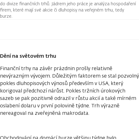
do divize finančních trhů. Jádrem jeho práce je analýza hospodaření
firem, které mají své akcie či dluhopisy na veřejném trhu, tedy
burze.
Dění na světovém trhu
Finanční trhy na závěr prázdnin prošly relativně
nevýrazným vývojem. Důležitým faktorem se stal pozvolný
pokles dluhopisových výnosů především v USA, který
korigoval předchozí nárůst. Pokles tržních úrokových
sazeb se pak pozitivně odrazil v růstu akcií a také mírném
oslabení dolaru v první polovině týdne. Trh výrazně
nereagoval na zveřejněná makrodata.
Obchodování na domácí burze většinu týdne bylo