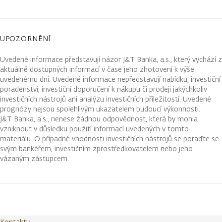
UPOZORNĚNÍ
Uvedené informace představují názor J&T Banka, a.s., který vychází z
aktuálně dostupných informací v čase jeho zhotovení k výše
uvedenému dni. Uvedené informace nepředstavují nabídku, investiční
poradenství, investiční doporučení k nákupu či prodeji jakýchkoliv
investičních nástrojů ani analýzu investičních příležitostí. Uvedené
prognózy nejsou spolehlivým ukazatelem budoucí výkonnosti.
J&T Banka, a.s., nenese žádnou odpovědnost, která by mohla
vzniknout v důsledku použití informací uvedených v tomto
materiálu. O případné vhodnosti investičních nástrojů se poraďte se
svým bankéřem, investičním zprostředkovatelem nebo jeho
vázaným zástupcem.
Kontakty