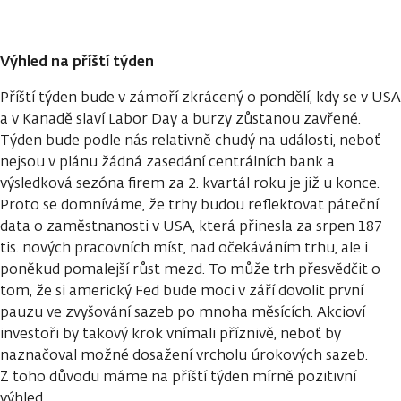
Výhled na příští týden
Příští týden bude v zámoří zkrácený o pondělí, kdy se v USA
a v Kanadě slaví Labor Day a burzy zůstanou zavřené.
Týden bude podle nás relativně chudý na události, neboť
nejsou v plánu žádná zasedání centrálních bank a
výsledková sezóna firem za 2. kvartál roku je již u konce.
Proto se domníváme, že trhy budou reflektovat páteční
data o zaměstnanosti v USA, která přinesla za srpen 187
tis. nových pracovních míst, nad očekáváním trhu, ale i
poněkud pomalejší růst mezd. To může trh přesvědčit o
tom, že si americký Fed bude moci v září dovolit první
pauzu ve zvyšování sazeb po mnoha měsících. Akcioví
investoři by takový krok vnímali příznivě, neboť by
naznačoval možné dosažení vrcholu úrokových sazeb.
Z toho důvodu máme na příští týden mírně pozitivní
výhled.