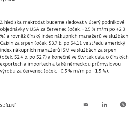
Z hlediska makrodat budeme sledovat v úterý podnikové
objednávky v USA za červenec (oček. -2,5 % m/m po +2,3
%) a rovněž čínský index nákupních manažerů ve službách
Caixin za srpen (oček. 53,7 b. po 54,1), ve středu americký
index nákupních manažerů ISM ve službách za srpen
(oček. 52,4 b. po 52,7) a konečně ve čtvrtek data o čínských
exportech a importech a také německou průmyslovou
výrobu za červenec (oček. -0,5 % m/m po -1,5 %).
SDÍLENÍ