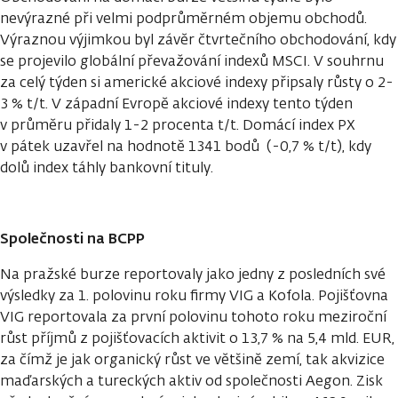
nevýrazné při velmi podprůměrném objemu obchodů.
Výraznou výjimkou byl závěr čtvrtečního obchodování, kdy
se projevilo globální převažování indexů MSCI. V souhrnu
za celý týden si americké akciové indexy připsaly růsty o 2-
3 % t/t. V západní Evropě akciové indexy tento týden
v průměru přidaly 1-2 procenta t/t. Domácí index PX
v pátek uzavřel na hodnotě 1341 bodů (-0,7 % t/t), kdy
dolů index táhly bankovní tituly.
Společnosti na BCPP
Na pražské burze reportovaly jako jedny z posledních své
výsledky za 1. polovinu roku firmy VIG a Kofola. Pojišťovna
VIG reportovala za první polovinu tohoto roku meziroční
růst příjmů z pojišťovacích aktivit o 13,7 % na 5,4 mld. EUR,
za čímž je jak organický růst ve většině zemí, tak akvizice
maďarských a tureckých aktiv od společnosti Aegon. Zisk