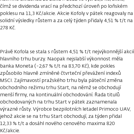
čímž se dividenda vrací na předchozí úroveň po loňském
poklesu na 11,3 Kč/akcie. Akcie Kofoly v pátek reagovaly na
solidní výsledky růstem a za celý týden přidaly 4,51 % t/t na
278 Kč.
Právě Kofola se stala s růstem 4,51 % t/t nejvýkonnější akcií
hlavního trhu burzy. Naopak nejslabší výkonnost měla
banka Moneta (-2,67 % t/t na 83,70 Kč), kde pokles
způsobilo hlavně zmíněné čtvrteční převážení indexů
MSCI. Zajímavostí pražského trhu byla páteční změna
obchodního režimu trhu Start, na němž se obchodují
menší firmy, na kontinuální obchodování. Řada titulů
obchodovaných na trhu Start v pátek zaznamenala
výrazné růsty. Výrobce bezpilotních letadel Primoco UAV,
jehož akcie se na trhu Start obchodují, za týden přidal
12,33 % t/t a dosáhl nového cenového maxima 820
Kč/akcie.