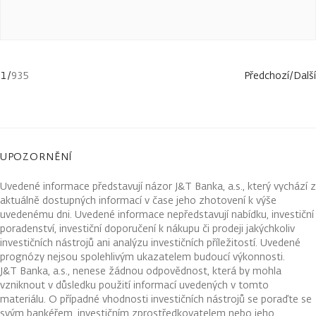
1
/
935
Předchozí
/
Další
UPOZORNĚNÍ
Uvedené informace představují názor J&T Banka, a.s., který vychází z
aktuálně dostupných informací v čase jeho zhotovení k výše
uvedenému dni. Uvedené informace nepředstavují nabídku, investiční
poradenství, investiční doporučení k nákupu či prodeji jakýchkoliv
investičních nástrojů ani analýzu investičních příležitostí. Uvedené
prognózy nejsou spolehlivým ukazatelem budoucí výkonnosti.
J&T Banka, a.s., nenese žádnou odpovědnost, která by mohla
vzniknout v důsledku použití informací uvedených v tomto
materiálu. O případné vhodnosti investičních nástrojů se poraďte se
svým bankéřem, investičním zprostředkovatelem nebo jeho