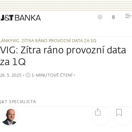
LÁNKY
VIG: ZÍTRA RÁNO PROVOZNÍ DATA ZA 1Q
LÁNKY
VIG: ZÍTRA RÁNO PROVOZNÍ DATA ZA 1Q
VIG: Zítra ráno provozní data
za 1Q
26. 5. 2025
・
1-MINUTOVÉ ČTENÍ
・
J&T SPECIALISTA