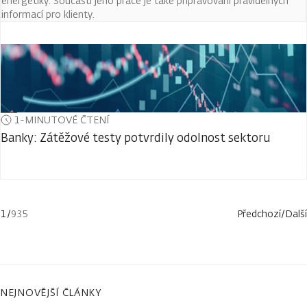
energetiky. Součástí jeho práce je také připravování pravidelných
informací pro klienty.
1-MINUTOVÉ ČTENÍ
Banky: Zátěžové testy potvrdily odolnost sektoru
1
/
935
Předchozí
/
Další
NEJNOVĚJŠÍ ČLÁNKY