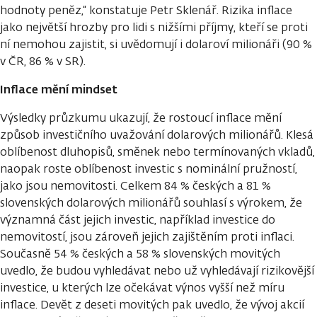
hodnoty peněz,“ konstatuje Petr Sklenář. Rizika inflace
jako největší hrozby pro lidi s nižšími příjmy, kteří se proti
ní nemohou zajistit, si uvědomují i dolaroví milionáři (90 %
v ČR, 86 % v SR).
Inflace mění mindset
Výsledky průzkumu ukazují, že rostoucí inflace mění
způsob investičního uvažování dolarových milionářů. Klesá
oblíbenost dluhopisů, směnek nebo termínovaných vkladů,
naopak roste oblíbenost investic s nominální pružností,
jako jsou nemovitosti. Celkem 84 % českých a 81 %
slovenských dolarových milionářů souhlasí s výrokem, že
významná část jejich investic, například investice do
nemovitostí, jsou zároveň jejich zajištěním proti inflaci.
Současně 54 % českých a 58 % slovenských movitých
uvedlo, že budou vyhledávat nebo už vyhledávají rizikovější
investice, u kterých lze očekávat výnos vyšší než míru
inflace. Devět z deseti movitých pak uvedlo, že vývoj akcií