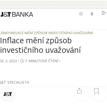
LÁNKY
INFLACE MĚNÍ ZPŮSOB INVESTIČNÍHO UVAŽOVÁNÍ
LÁNKY
INFLACE MĚNÍ ZPŮSOB INVESTIČNÍHO UVAŽOVÁNÍ
Inflace mění způsob
investičního uvažování
16. 2. 2022
・
7-MINUTOVÉ ČTENÍ
・
J&T SPECIALISTA