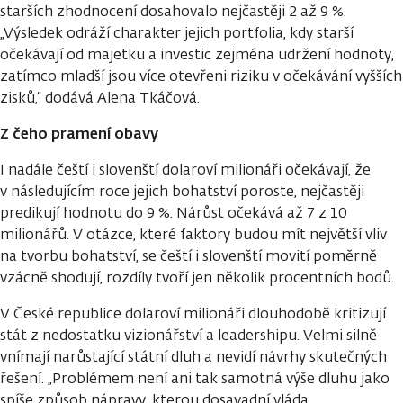
starších zhodnocení dosahovalo nejčastěji 2 až 9 %.
„Výsledek odráží charakter jejich portfolia, kdy starší
očekávají od majetku a investic zejména udržení hodnoty,
zatímco mladší jsou více otevřeni riziku v očekávání vyšších
zisků,“ dodává Alena Tkáčová.
Z čeho pramení obavy
I nadále čeští i slovenští dolaroví milionáři očekávají, že
v následujícím roce jejich bohatství poroste, nejčastěji
predikují hodnotu do 9 %. Nárůst očekává až 7 z 10
milionářů. V otázce, které faktory budou mít největší vliv
na tvorbu bohatství, se čeští i slovenští movití poměrně
vzácně shodují, rozdíly tvoří jen několik procentních bodů.
V České republice dolaroví milionáři dlouhodobě kritizují
stát z nedostatku vizionářství a leadershipu. Velmi silně
vnímají narůstající státní dluh a nevidí návrhy skutečných
řešení. „Problémem není ani tak samotná výše dluhu jako
spíše způsob nápravy, kterou dosavadní vláda