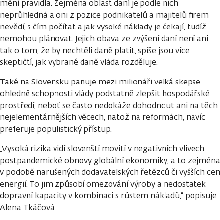
mění pravidla. Zejména oblast daní je podle nich
neprůhledná a oni z pozice podnikatelů a majitelů firem
nevědí, s čím počítat a jak vysoké náklady je čekají, tudíž
nemohou plánovat. Jejich obava ze zvýšení daní není ani
tak o tom, že by nechtěli daně platit, spíše jsou více
skeptičtí, jak vybrané daně vláda rozděluje.
Také na Slovensku panuje mezi milionáři velká skepse
ohledně schopnosti vlády podstatně zlepšit hospodářské
prostředí, neboť se často nedokáže dohodnout ani na těch
nejelementárnějších věcech, natož na reformách, navíc
preferuje populistický přístup.
„Vysoká rizika vidí slovenští movití v negativních vlivech
postpandemické obnovy globální ekonomiky, a to zejména
v podobě narušených dodavatelských řetězců či vyšších cen
energií. To jim způsobí omezování výroby a nedostatek
dopravní kapacity v kombinaci s růstem nákladů,“ popisuje
Alena Tkáčová.