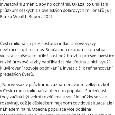
investování změnit, aby ho ochránili. Ukázal to unikátní
průzkum českých a slovenských dolarových milionářů J&T
Banka Wealth Report 2021.
Čeští milionáři, i přes rostoucí inflaci a nové výzvy,
neztrácejí optimismus. Současnou ekonomickou situaci
vidí stále spíše jako příležitost než hrozbu pro své investice.
Nízké úrokové sazby například stihla třetina z nich využít
k úvěrování rozvoje podnikání a investic či k refinancování
předešlých úvěrů.
„Poprvé však v průzkumu zaznamenáváme velký rozkol
v Česku mezi milionáři a obecnou populací. Společnost
tedy začíná být velmi rozdělena a sociální nůžky se více
rozevírají, což je důsledkem nejenom covidové situace, ale i
náhledem na ni. Obecná populace více podléhá