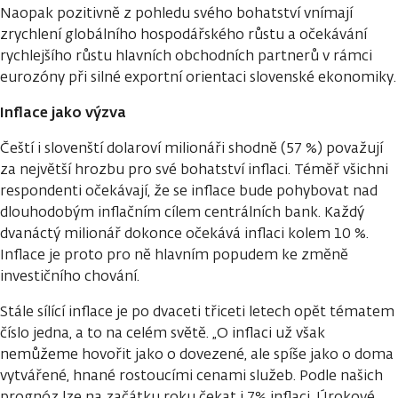
Naopak pozitivně z pohledu svého bohatství vnímají
zrychlení globálního hospodářského růstu a očekávání
rychlejšího růstu hlavních obchodních partnerů v rámci
eurozóny při silné exportní orientaci slovenské ekonomiky.
Inflace jako výzva
Čeští i slovenští dolaroví milionáři shodně (57 %) považují
za největší hrozbu pro své bohatství inflaci. Téměř všichni
respondenti očekávají, že se inflace bude pohybovat nad
dlouhodobým inflačním cílem centrálních bank. Každý
dvanáctý milionář dokonce očekává inflaci kolem 10 %.
Inflace je proto pro ně hlavním popudem ke změně
investičního chování.
Stále sílící inflace je po dvaceti třiceti letech opět tématem
číslo jedna, a to na celém světě. „O inflaci už však
nemůžeme hovořit jako o dovezené, ale spíše jako o doma
vytvářené, hnané rostoucími cenami služeb. Podle našich
prognóz lze na začátku roku čekat i 7% inflaci. Úrokové