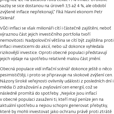
sazby se sice dostanou na úroveň 3,5 až 4 %, ale období
zvýšené inflace nepřekonají,“ říká hlavní ekonom Petr
Sklenář.
Vůči inflaci se však milionáři cítí i částečně zajištěni, neboť
výraznou část jejich investičního portfolia tvoří
nemovitosti. Nadpoloviční většina se cítí být zajištěna proti
inflaci investicemi do akcií, nebo už dokonce vyhledala
rizikovější investice. Oproti obecné populaci představují
jejich výdaje na spotřebu relativně malou část jmění.
Obecná populace vidí inflační scénář dokonce ještě o něco
pesimističtěji, i proto se připravuje na skokové zvýšení cen.
Názory široké veřejnosti ovlivnily události z posledních dní i
média či zdražování a zvyšování cen energií, což se
následně promítá do spotřeby. „Nejvíce jsou inflací
v obecné populaci zasaženi ti, kteří mají peníze jen na
aktuální spotřebu a nejsou schopni generovat přebytky,
které by mohli investovat jako ochranu právě proti ztrátě