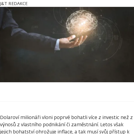
J&T REDAKCE
Dolaroví milionáři vloni poprvé bohatli více z investic než z
výnosů z vlastního podnikání či zaměstnání. Letos však
jejich bohatství ohrožuje inflace, a tak musí svůj přístup k