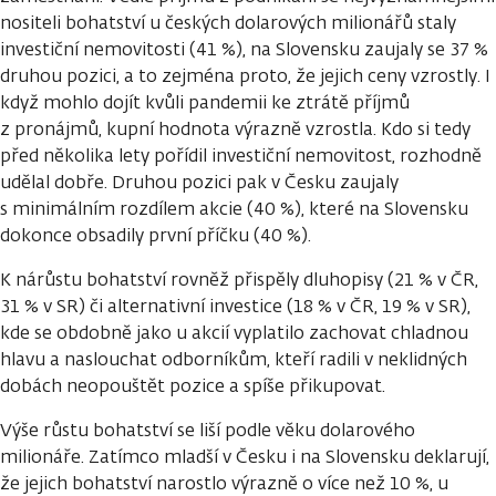
nositeli bohatství u českých dolarových milionářů staly
investiční nemovitosti (41 %), na Slovensku zaujaly se 37 %
druhou pozici, a to zejména proto, že jejich ceny vzrostly. I
když mohlo dojít kvůli pandemii ke ztrátě příjmů
z pronájmů, kupní hodnota výrazně vzrostla. Kdo si tedy
před několika lety pořídil investiční nemovitost, rozhodně
udělal dobře. Druhou pozici pak v Česku zaujaly
s minimálním rozdílem akcie (40 %), které na Slovensku
dokonce obsadily první příčku (40 %).
K nárůstu bohatství rovněž přispěly dluhopisy (21 % v ČR,
31 % v SR) či alternativní investice (18 % v ČR, 19 % v SR),
kde se obdobně jako u akcií vyplatilo zachovat chladnou
hlavu a naslouchat odborníkům, kteří radili v neklidných
dobách neopouštět pozice a spíše přikupovat.
Výše růstu bohatství se liší podle věku dolarového
milionáře. Zatímco mladší v Česku i na Slovensku deklarují,
že jejich bohatství narostlo výrazně o více než 10 %, u