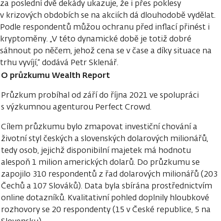
za poslední dvě dekády ukazuje, že i přes poklesy
v krizových obdobích se na akciích dá dlouhodobě vydělat.
Podle respondentů můžou ochranu před inflací přinést i
kryptoměny. „V této dynamické době je totiž dobré
sáhnout po něčem, jehož cena se v čase a díky situace na
trhu vyvíjí,“ dodává Petr Sklenář.
O průzkumu Wealth Report
Průzkum probíhal od září do října 2021 ve spolupráci
s výzkumnou agenturou Perfect Crowd.
Cílem průzkumu bylo zmapovat investiční chování a
životní styl českých a slovenských dolarových milionářů,
tedy osob, jejichž disponibilní majetek má hodnotu
alespoň 1 milion amerických dolarů. Do průzkumu se
zapojilo 310 respondentů z řad dolarových milionářů (203
Čechů a 107 Slováků). Data byla sbírána prostřednictvím
online dotazníků. Kvalitativní pohled doplnily hloubkové
rozhovory se 20 respondenty (15 v České republice, 5 na