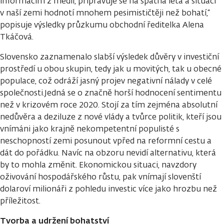
informacím z médií, připravuje se na špatná léta a situaci
v naší zemi hodnotí mnohem pesimističtěji než bohatí,“
popisuje výsledky průzkumu obchodní ředitelka Alena
Tkáčová.
Slovensko zaznamenalo slabší výsledek důvěry v investiční
prostředí u obou skupin, tedy jak u movitých, tak u obecné
populace, což odráží jasný projev negativní nálady v celé
společnosti.Jedná se o značně horší hodnocení sentimentu
než v krizovém roce 2020. Stojí za tím zejména absolutní
nedůvěra a deziluze z nové vlády a tvůrce politik, kteří jsou
vnímáni jako krajně nekompetentní populisté s
neschopností zemi posunout vpřed na reformní cestu a
dát do pořádku. Navíc na obzoru nevidí alternativu, která
by to mohla změnit. Ekonomickou situaci, navzdory
oživování hospodářského růstu, pak vnímají slovenští
dolaroví milionáři z pohledu investic více jako hrozbu než
příležitost.
Tvorba a udržení bohatství