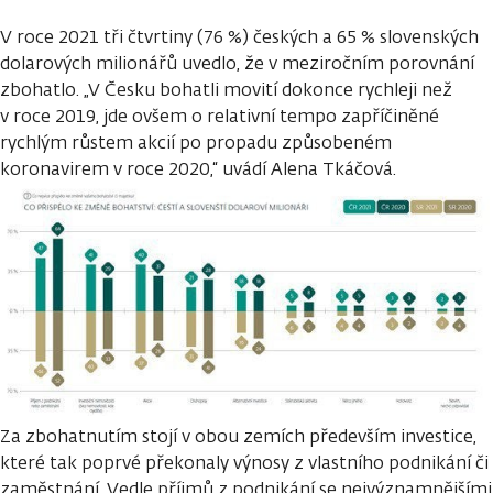
V roce 2021 tři čtvrtiny (76 %) českých a 65 % slovenských
dolarových milionářů uvedlo, že v meziročním porovnání
zbohatlo. „V Česku bohatli movití dokonce rychleji než
v roce 2019, jde ovšem o relativní tempo zapříčiněné
rychlým růstem akcií po propadu způsobeném
koronavirem v roce 2020,“ uvádí Alena Tkáčová.
Za zbohatnutím stojí v obou zemích především investice,
které tak poprvé překonaly výnosy z vlastního podnikání či
zaměstnání. Vedle příjmů z podnikání se nejvýznamnějšími