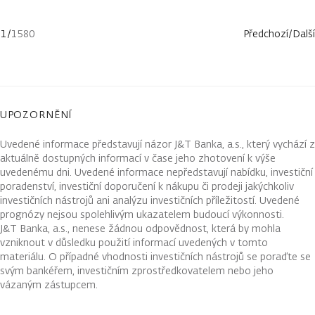
1
/
1580
Předchozí
/
Další
UPOZORNĚNÍ
Uvedené informace představují názor J&T Banka, a.s., který vychází z
aktuálně dostupných informací v čase jeho zhotovení k výše
uvedenému dni. Uvedené informace nepředstavují nabídku, investiční
poradenství, investiční doporučení k nákupu či prodeji jakýchkoliv
investičních nástrojů ani analýzu investičních příležitostí. Uvedené
prognózy nejsou spolehlivým ukazatelem budoucí výkonnosti.
J&T Banka, a.s., nenese žádnou odpovědnost, která by mohla
vzniknout v důsledku použití informací uvedených v tomto
materiálu. O případné vhodnosti investičních nástrojů se poraďte se
svým bankéřem, investičním zprostředkovatelem nebo jeho
vázaným zástupcem.