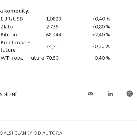
a komodity:
EUR/USD
1,0829
+0,40 %
Zlato
2 736
+0,80 %
Bitcoin
68 144
+2,40 %
Brent ropa –
74,71
-0,30 %
future
WTI ropa – future
70,50
-0,40 %
SDÍLENÍ
DALŠÍ ČLÁNKY OD AUTORA