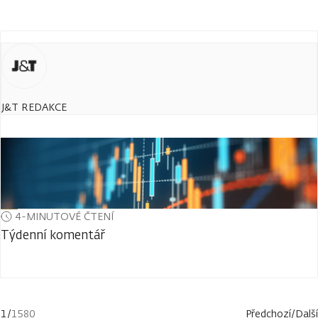
J&T REDAKCE
4-MINUTOVÉ ČTENÍ
Týdenní komentář
1
/
1580
Předchozí
/
Další