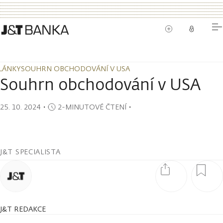
LÁNKY
SOUHRN OBCHODOVÁNÍ V USA
LÁNKY
SOUHRN OBCHODOVÁNÍ V USA
Souhrn obchodování v USA
25. 10. 2024
・
2-MINUTOVÉ ČTENÍ
・
J&T SPECIALISTA
J&T REDAKCE