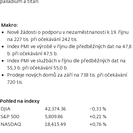
palladium a titan.
Makro:
Nové žádosti o podporu v nezaměstnanosti k 19. říjnu
na 227 tis. při očekávání 242 tis.
Index PMI ve výrobě v říjnu dle předběžných dat na 47,8
b. při očekávání 47,5 b.
Index PMI ve službách v říjnu dle předběžných dat na
55,3 b. při očekávání 55,0 b.
Prodeje nových domů za září na 738 tis. při očekávání
720 tis.
Pohled na indexy
DJIA
42,374.36
-0,33 %
S&P 500
5,809.86
+0,21 %
NASDAQ
18,415.49
+0,76 %