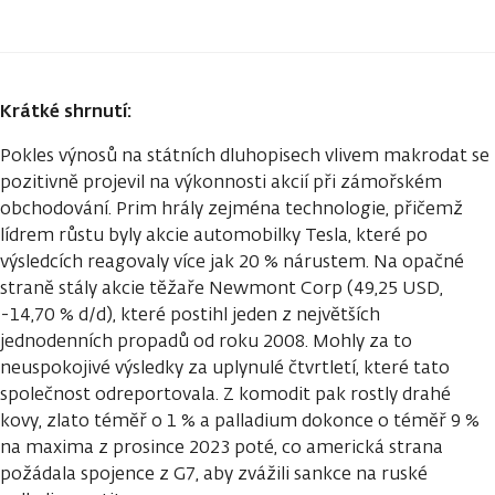
Krátké shrnutí:
Pokles výnosů na státních dluhopisech vlivem makrodat se
pozitivně projevil na výkonnosti akcií při zámořském
obchodování. Prim hrály zejména technologie, přičemž
lídrem růstu byly akcie automobilky Tesla, které po
výsledcích reagovaly více jak 20 % nárustem. Na opačné
straně stály akcie těžaře Newmont Corp (49,25 USD,
-14,70 % d/d), které postihl jeden z největších
jednodenních propadů od roku 2008. Mohly za to
neuspokojivé výsledky za uplynulé čtvrtletí, které tato
společnost odreportovala. Z komodit pak rostly drahé
kovy, zlato téměř o 1 % a palladium dokonce o téměř 9 %
na maxima z prosince 2023 poté, co americká strana
požádala spojence z G7, aby zvážili sankce na ruské