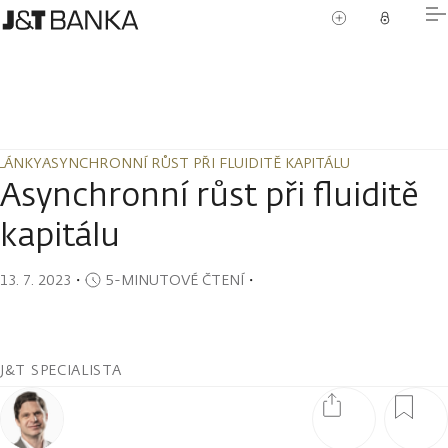
LÁNKY
ASYNCHRONNÍ RŮST PŘI FLUIDITĚ KAPITÁLU
LÁNKY
ASYNCHRONNÍ RŮST PŘI FLUIDITĚ KAPITÁLU
Asynchronní růst při fluiditě
kapitálu
13. 7. 2023
・
5-MINUTOVÉ ČTENÍ
・
J&T SPECIALISTA