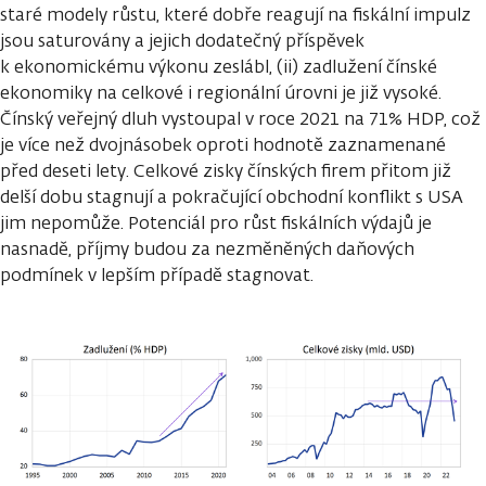
staré modely růstu, které dobře reagují na fiskální impulz
jsou saturovány a jejich dodatečný příspěvek
k ekonomickému výkonu zeslábl, (ii) zadlužení čínské
ekonomiky na celkové i regionální úrovni je již vysoké.
Čínský veřejný dluh vystoupal v roce 2021 na 71% HDP, což
je více než dvojnásobek oproti hodnotě zaznamenané
před deseti lety. Celkové zisky čínských firem přitom již
delší dobu stagnují a pokračující obchodní konflikt s USA
jim nepomůže. Potenciál pro růst fiskálních výdajů je
nasnadě, příjmy budou za nezměněných daňových
podmínek v lepším případě stagnovat.