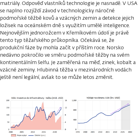
matriály. Odpověď vlastníků technologie je nasnadě. V USA
se naplno rozjíždí závod v technologicky náročné
podmořské těžbě kovů a vzácných zemin a detekce jejich
ložisek na oceánském dně s využitím umělé inteligence.
Nejnovějším jednorožcem v Křemíkovém údolí je právě
tento typ těžařského průkopníka. Očekává se, že
produkční fáze by mohla začít v příštím roce. Norsko
nedávno pokročilo ve směru podmořské těžby na svém
kontinentálním šelfu. Je zaměřená na měď, zinek, kobalt a
vzácné zeminy. Hlubinná těžba v mezinárodních vodách
ještě není legální, avšak to se může letos změnit.