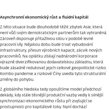
Asynchronní ekonomický růst a fluidní kapitál
Z této situace bude dlouhodobě těžit zbytek Asie, která
není vůči svým demokratickým partnerům tak vyhraněná.
Zároveň disponuje přitažlivou silou v podobě levné
pracovní síly. Nějakou dobu bude trvat vybudování
infrastruktury, přesun výrobních kapacit, zácvik nových
pracovníků. Na oplátku získají nadnárodní korporace
výrazně diverzifikovanou dodavatelskou základnu, která
bude zásadně redukovat jejich celkové geopolitické riziko.
Kombo pandemie a rizikové Číny uvedla tyto strukturální
změny do pohybu.
Z globálního hlediska tedy opouštíme model předchozí
dekády, kdy stále těsnější produkční vazby vedly k silnější
synchronizaci ekonomického růstu při zvyšující se
prostupnosti pro kapitálové toky. Nyní dochází