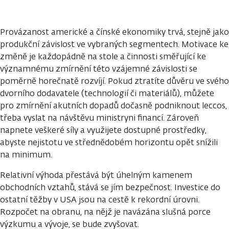
Provázanost americké a čínské ekonomiky trvá, stejně jako
produkční závislost ve vybraných segmentech. Motivace ke
změně je každopádně na stole a činnosti směřující ke
významnému zmírnění této vzájemné závislosti se
poměrně horečnatě rozvíjí. Pokud ztratíte důvěru ve svého
dvorního dodavatele (technologií či materiálů), můžete
pro zmírnění akutních dopadů dočasně podniknout leccos,
třeba vyslat na návštěvu ministryni financí. Zároveň
napnete veškeré síly a využijete dostupné prostředky,
abyste nejistotu ve střednědobém horizontu opět snížili
na minimum.
Relativní výhoda přestává být úhelným kamenem
obchodních vztahů, stává se jím bezpečnost. Investice do
ostatní těžby v USA jsou na cestě k rekordní úrovni.
Rozpočet na obranu, na nějž je navázána slušná porce
výzkumu a vývoje, se bude zvyšovat.