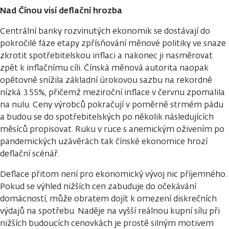
Nad Čínou visí deflační hrozba
Centrální banky rozvinutých ekonomik se dostávají do
pokročilé fáze etapy zpřísňování měnové politiky ve snaze
zkrotit spotřebitelskou inflaci a nakonec ji nasměrovat
zpět k inflačnímu cíli. Čínská měnová autorita naopak
opětovně snížila základní úrokovou sazbu na rekordně
nízká 3.55%, přičemž meziroční inflace v červnu zpomalila
na nulu. Ceny výrobců pokračují v poměrně strmém pádu
a budou se do spotřebitelských po několik následujících
měsíců propisovat. Ruku v ruce s anemickým oživením po
pandemických uzávěrách tak čínské ekonomice hrozí
deflační scénář.
Deflace přitom není pro ekonomický vývoj nic příjemného.
Pokud se výhled nižších cen zabuduje do očekávání
domácností, může obratem dojít k omezení diskrečních
výdajů na spotřebu. Naděje na vyšší reálnou kupní sílu při
nižších budoucích cenovkách je prostě silným motivem