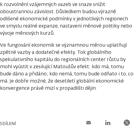
k rozvolnění vzájemných vazeb ve snaze snížit
oboustrannou závislost. Důsledkem budou výrazně
odlišené ekonomické podmínky v jednotlivých regionech
ve smyslu reálné expanze, nastavení měnové politiky nebo
vývoje měnových kurzů.
Ve fungování ekonomik se významnou měrou uplatňují
zpětné vazby a dodatečné efekty. Tok globálního
spekulativního kapitálu do regionálních center růstu by
mohl vyústit v zesilující Matoušův efekt: kdo má, tomu
bude dáno a přidáno; kdo nemá, tomu bude odňato i to, co
má. Je dobře možné, že desetiletí globální ekonomické
konvergence právě mizí v propadlišti dějin.
SDÍLENÍ