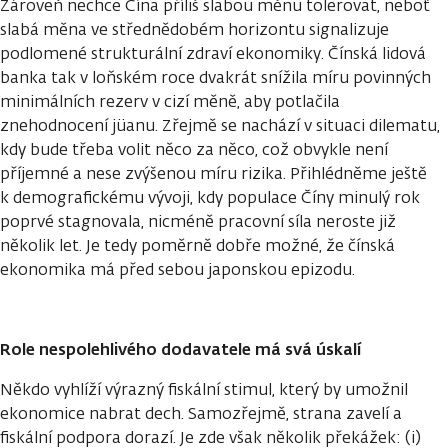
Zároveň nechce Čína příliš slabou měnu tolerovat, neboť
slabá měna ve střednědobém horizontu signalizuje
podlomené strukturální zdraví ekonomiky. Čínská lidová
banka tak v loňském roce dvakrát snížila míru povinných
minimálních rezerv v cizí měně, aby potlačila
znehodnocení jüanu. Zřejmě se nachází v situaci dilematu,
kdy bude třeba volit něco za něco, což obvykle není
příjemné a nese zvýšenou míru rizika. Přihlédněme ještě
k demografickému vývoji, kdy populace Číny minulý rok
poprvé stagnovala, nicméně pracovní síla neroste již
několik let. Je tedy poměrně dobře možné, že čínská
ekonomika má před sebou japonskou epizodu.
Role nespolehlivého dodavatele má svá úskalí
Někdo vyhlíží výrazný fiskální stimul, který by umožnil
ekonomice nabrat dech. Samozřejmě, strana zavelí a
fiskální podpora dorazí. Je zde však několik překážek: (i)