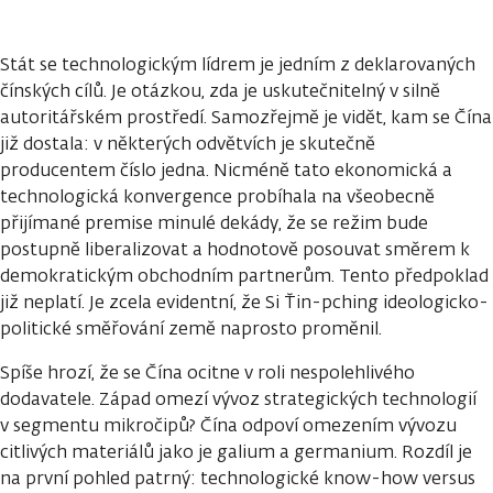
Stát se technologickým lídrem je jedním z deklarovaných
čínských cílů. Je otázkou, zda je uskutečnitelný v silně
autoritářském prostředí. Samozřejmě je vidět, kam se Čína
již dostala: v některých odvětvích je skutečně
producentem číslo jedna. Nicméně tato ekonomická a
technologická konvergence probíhala na všeobecně
přijímané premise minulé dekády, že se režim bude
postupně liberalizovat a hodnotově posouvat směrem k
demokratickým obchodním partnerům. Tento předpoklad
již neplatí. Je zcela evidentní, že Si Ťin-pching ideologicko-
politické směřování země naprosto proměnil.
Spíše hrozí, že se Čína ocitne v roli nespolehlivého
dodavatele. Západ omezí vývoz strategických technologií
v segmentu mikročipů? Čína odpoví omezením vývozu
citlivých materiálů jako je galium a germanium. Rozdíl je
na první pohled patrný: technologické know-how versus