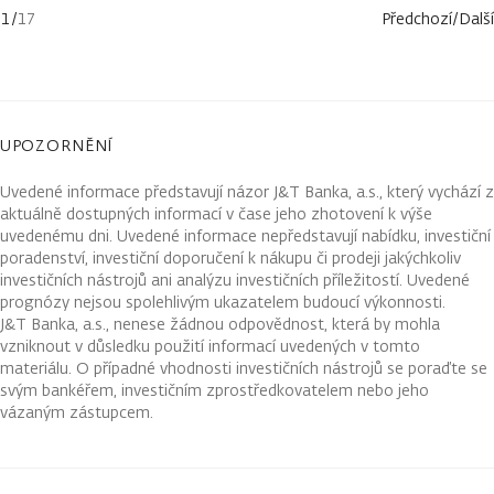
1
/
17
Předchozí
/
Další
UPOZORNĚNÍ
Uvedené informace představují názor J&T Banka, a.s., který vychází z
aktuálně dostupných informací v čase jeho zhotovení k výše
uvedenému dni. Uvedené informace nepředstavují nabídku, investiční
poradenství, investiční doporučení k nákupu či prodeji jakýchkoliv
investičních nástrojů ani analýzu investičních příležitostí. Uvedené
prognózy nejsou spolehlivým ukazatelem budoucí výkonnosti.
J&T Banka, a.s., nenese žádnou odpovědnost, která by mohla
vzniknout v důsledku použití informací uvedených v tomto
materiálu. O případné vhodnosti investičních nástrojů se poraďte se
svým bankéřem, investičním zprostředkovatelem nebo jeho
vázaným zástupcem.