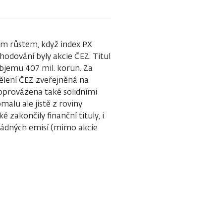
m růstem, když index PX
odování byly akcie ČEZ. Titul
 objemu 407 mil. korun. Za
lení ČEZ zveřejněná na
oprovázena také solidními
malu ale jistě z roviny
é zakončily finanční tituly, i
ádných emisí (mimo akcie