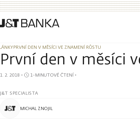
LÁNKY
PRVNÍ DEN V MĚSÍCI VE ZNAMENÍ RŮSTU
LÁNKY
PRVNÍ DEN V MĚSÍCI VE ZNAMENÍ RŮSTU
První den v měsíci 
1. 2. 2018
・
1-MINUTOVÉ ČTENÍ
・
J&T SPECIALISTA
MICHAL ZNOJIL