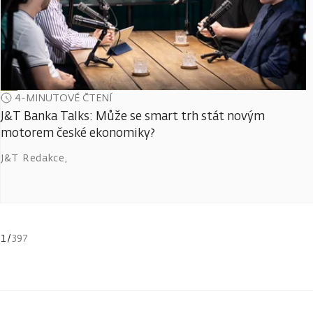
4-MINUTOVÉ ČTENÍ
J&T Banka Talks: Může se smart trh stát novým
motorem české ekonomiky?
J&T Redakce
,
1
/
397