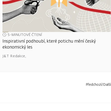
5-MINUTOVÉ ČTENÍ
Inspirativní podhoubí, které potichu mění český
ekonomický les
J&T Redakce
,
Předchozí
/
Další