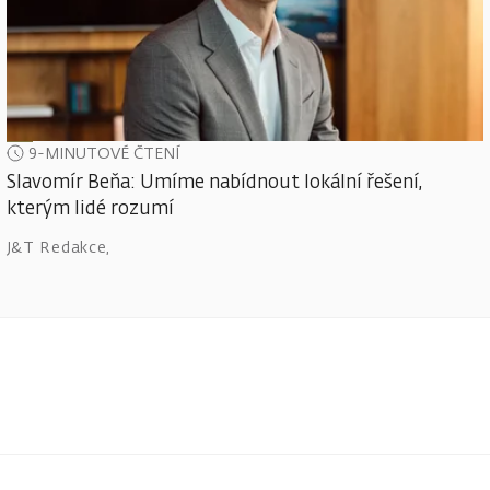
9-MINUTOVÉ ČTENÍ
Slavomír Beňa: Umíme nabídnout lokální řešení,
kterým lidé rozumí
J&T Redakce
,