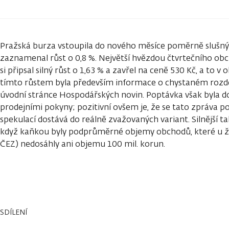
Pražská burza vstoupila do nového měsíce poměrně slušný
zaznamenal růst o 0,8 %. Největší hvězdou čtvrtečního obch
si připsal silný růst o 1,63 % a zavřel na ceně 530 Kč, a to v
tímto růstem byla především informace o chystaném rozdě
úvodní stránce Hospodářských novin. Poptávka však byla d
prodejními pokyny; pozitivní ovšem je, že se tato zpráva po
spekulací dostává do reálně zvažovaných variant. Silnější tak
když kaňkou byly podprůměrné objemy obchodů, které u ž
ČEZ) nedosáhly ani objemu 100 mil. korun.
SDÍLENÍ