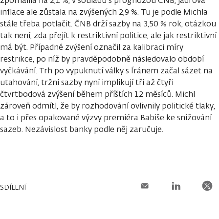
zpomalila na 2,1 %, v souladu s prognózou ČNB, jádrová
inflace ale zůstala na zvýšených 2,9 %. Tu je podle Michla
stále třeba potlačit. ČNB drží sazby na 3,50 % rok, otázkou
tak není, zda přejít k restriktivní politice, ale jak restriktivní
má být. Případné zvýšení označil za kalibraci míry
restrikce, po níž by pravděpodobně následovalo období
vyčkávání. Trh po vypuknutí války s Íránem začal sázet na
utahování, tržní sazby nyní implikují tři až čtyři
čtvrtbodová zvýšení během příštích 12 měsíců. Michl
zároveň odmítl, že by rozhodování ovlivnily politické tlaky,
a to i přes opakované výzvy premiéra Babiše ke snižování
sazeb. Nezávislost banky podle něj zaručuje.
SDÍLENÍ