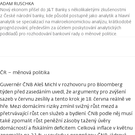
ADAM RUSCHKA
Nový ekonom přišel do J&T Banky s několikaletými zkušenostmi
z České národní banky, kde působil postupně jako analytik a hlavní
analytik se specializací na makroekonomickou analýzu, krátkodobé
prognózování, především za účelem poskytování analytických
podkladů pro rozhodování bankovní rady o měnové politice.
ČR – měnová politika
Guvernér ČNB Aleš Michl v rozhovoru pro Bloomberg
týden před zasedáním uvedl, že argumenty pro zvýšení
sazeb v červnu zesílily a tento krok je 18. června reálně ve
hře. Mezi domácími riziky zmínil svižný růst mezd a
přetrvávající růst cen služeb a bydlení. ČNB podle něj musí
také zpomalit růst peněžní zásoby tažený úvěry
domácností a fiskálním deficitem. Celková inflace v květnu