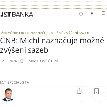
LÁNKY
ČNB: MICHL NAZNAČUJE MOŽNÉ ZVÝŠENÍ SAZEB
LÁNKY
ČNB: MICHL NAZNAČUJE MOŽNÉ ZVÝŠENÍ SAZEB
ČNB: Michl naznačuje možné
zvýšení sazeb
12. 6. 2026
・
1-MINUTOVÉ ČTENÍ
・
J&T SPECIALISTA