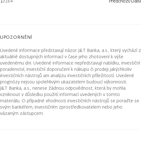
1
/
164
Předchozí
/
Další
UPOZORNĚNÍ
Uvedené informace představují názor J&T Banka, a.s., který vychází z
aktuálně dostupných informací v čase jeho zhotovení k výše
uvedenému dni. Uvedené informace nepředstavují nabídku, investiční
poradenství, investiční doporučení k nákupu či prodeji jakýchkoliv
investičních nástrojů ani analýzu investičních příležitostí. Uvedené
prognózy nejsou spolehlivým ukazatelem budoucí výkonnosti.
J&T Banka, a.s., nenese žádnou odpovědnost, která by mohla
vzniknout v důsledku použití informací uvedených v tomto
materiálu. O případné vhodnosti investičních nástrojů se poraďte se
svým bankéřem, investičním zprostředkovatelem nebo jeho
vázaným zástupcem.