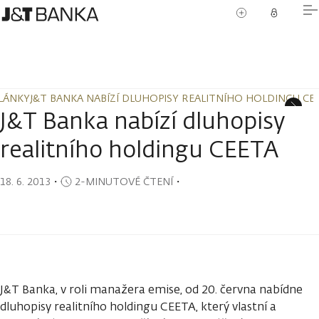
LÁNKY
J&T BANKA NABÍZÍ DLUHOPISY REALITNÍHO HOLDINGU CE
LÁNKY
J&T BANKA NABÍZÍ DLUHOPISY REALITNÍHO HOLDINGU CE
J&T Banka nabízí dluhopisy
realitního holdingu CEETA
18. 6. 2013
・
2-MINUTOVÉ ČTENÍ
・
J&T Banka, v roli manažera emise, od 20. června nabídne
dluhopisy realitního holdingu CEETA, který vlastní a