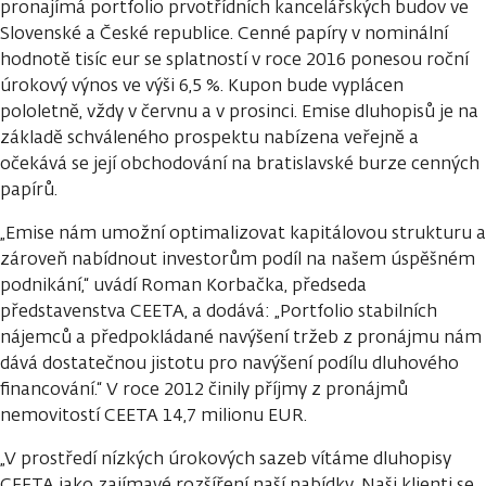
pronajímá portfolio prvotřídních kancelářských budov ve
Slovenské a České republice. Cenné papíry v nominální
hodnotě tisíc eur se splatností v roce 2016 ponesou roční
úrokový výnos ve výši 6,5 %. Kupon bude vyplácen
pololetně, vždy v červnu a v prosinci. Emise dluhopisů je na
základě schváleného prospektu nabízena veřejně a
očekává se její obchodování na bratislavské burze cenných
papírů.
„Emise nám umožní optimalizovat kapitálovou strukturu a
zároveň nabídnout investorům podíl na našem úspěšném
podnikání,“ uvádí Roman Korbačka, předseda
představenstva CEETA, a dodává: „Portfolio stabilních
nájemců a předpokládané navýšení tržeb z pronájmu nám
dává dostatečnou jistotu pro navýšení podílu dluhového
financování.“ V roce 2012 činily příjmy z pronájmů
nemovitostí CEETA 14,7 milionu EUR.
„V prostředí nízkých úrokových sazeb vítáme dluhopisy
CEETA jako zajímavé rozšíření naší nabídky. Naši klienti se