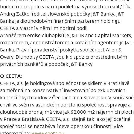
budou moci spolu s námi podílet na výnosech z realit,“ říká
Andrej Zaťko, ředitel slovenské pobočky J&T Banky. J&T
Banka je dlouhodobým finančním parterem holdingu
CEETA a vlastní v něm i minoritní podíl.
Aranžérem emise dluhopisů je J&T IB and Capital Markets,
manažerem, administrátorem a kotačním agentem je J&T
Banka. Právní poradenství poskytla společnost Allen &
Overy. Dluhopisy CEETA jsou k dispozici prostřednictvím
privátních bankéřů a poboček J&T Banky.
O CEETA:
CEETA, a.s. je holdingová společnost se sídlem v Bratislavě
zaměřená na konzervativní investování do exkluzivních
kancelářských budov v Čechách a na Slovensku. V současné
chvíli ve svém vlastnickém portfoliu společnost spravuje a
dlouhodobě pronajímá více jak 92.000 m2 nájemních ploch
v Praze a Bratislavě. CEETA, a.s., stejně tak jako její dceřiné
společnosti, se nezabývají developerskou činností. Více
informací na:
www.ceeta.eu