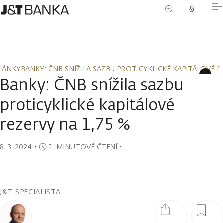
LÁNKY
BANKY: ČNB SNÍŽILA SAZBU PROTICYKLICKÉ KAPITÁLOVÉ R
LÁNKY
BANKY: ČNB SNÍŽILA SAZBU PROTICYKLICKÉ KAPITÁLOVÉ R
Banky: ČNB snížila sazbu
proticyklické kapitálové
rezervy na 1,75 %
8. 3. 2024
・
1-MINUTOVÉ ČTENÍ
・
J&T SPECIALISTA