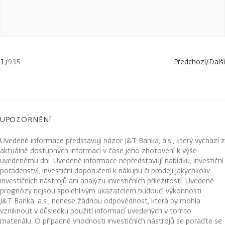
1
/
935
Předchozí
/
Další
UPOZORNĚNÍ
Uvedené informace představují názor J&T Banka, a.s., který vychází z
aktuálně dostupných informací v čase jeho zhotovení k výše
uvedenému dni. Uvedené informace nepředstavují nabídku, investiční
poradenství, investiční doporučení k nákupu či prodeji jakýchkoliv
investičních nástrojů ani analýzu investičních příležitostí. Uvedené
prognózy nejsou spolehlivým ukazatelem budoucí výkonnosti.
J&T Banka, a.s., nenese žádnou odpovědnost, která by mohla
vzniknout v důsledku použití informací uvedených v tomto
materiálu. O případné vhodnosti investičních nástrojů se poraďte se