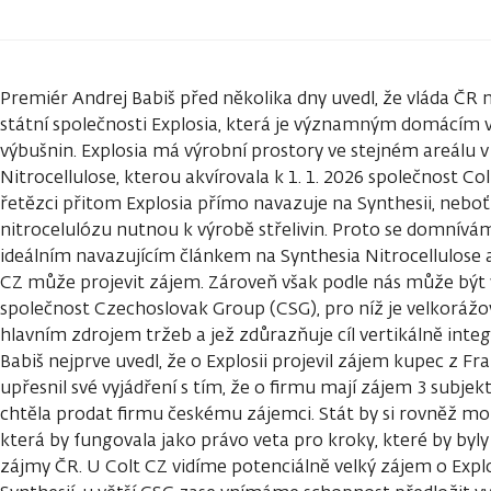
Premiér Andrej Babiš před několika dny uvedl, že vláda ČR
státní společnosti Explosia, která je významným domácím
výbušnin. Explosia má výrobní prostory ve stejném areálu v
Nitrocellulose, kterou akvírovala k 1. 1. 2026 společnost C
řetězci přitom Explosia přímo navazuje na Synthesii, neboť
nitrocelulózu nutnou k výrobě střelivin. Proto se domnívám
ideálním navazujícím článkem na Synthesia Nitrocellulose a
CZ může projevit zájem. Zároveň však podle nás může bý
společnost Czechoslovak Group (CSG), pro níž je velkoráž
hlavním zdrojem tržeb a jež zdůrazňuje cíl vertikálně integ
Babiš nejprve uvedl, že o Explosii projevil zájem kupec z Fr
upřesnil své vyjádření s tím, že o firmu mají zájem 3 subjek
chtěla prodat firmu českému zájemci. Stát by si rovněž moh
která by fungovala jako právo veta pro kroky, které by byl
zájmy ČR. U Colt CZ vidíme potenciálně velký zájem o Expl