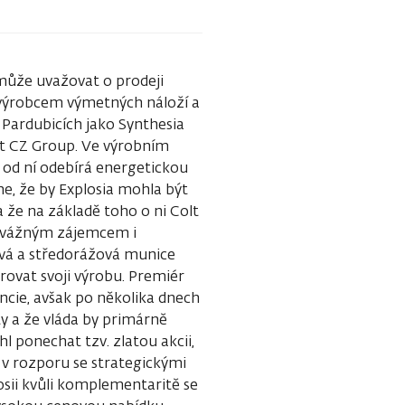
 může uvažovat o prodeji
 výrobcem výmetných náloží a
 Pardubicích jako Synthesia
olt CZ Group. Ve výrobním
 od ní odebírá energetickou
e, že by Explosia mohla být
 že na základě toho o ni Colt
t vážným zájemcem i
ová a středorážová munice
rovat svoji výrobu. Premiér
ancie, avšak po několika dnech
ty a že vláda by primárně
l ponechat tzv. zlatou akcii,
y v rozporu se strategickými
osii kvůli komplementaritě se