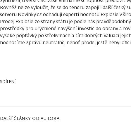
Synthesií, u větší CSG zase vnímáme schopnost předložit 
Rovněž nelze vyloučit, že se do tendru zapojí i další český
serveru Novinky.cz odhadují experti hodnotu Explosie v ši
Prodej Explosie ze strany státu je podle nás pravděpodobný
prostředky pro urychlené navýšení investic do obrany a ro
vysoké poptávky po střelivinách a tím dobrých valuací jeji
hodnotíme zprávu neutrálně, neboť prodej ještě nebyl ofici
SDÍLENÍ
DALŠÍ ČLÁNKY OD AUTORA