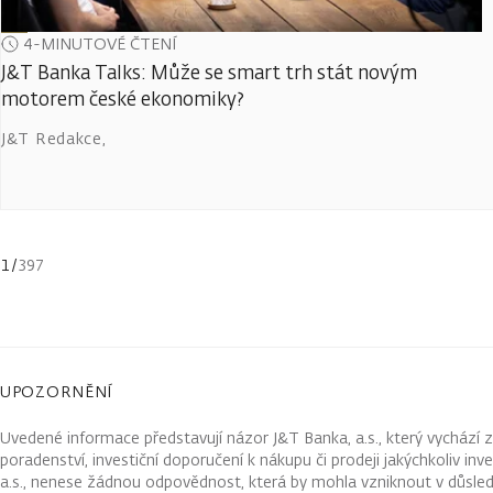
4-MINUTOVÉ ČTENÍ
J&T Banka Talks: Může se smart trh stát novým
motorem české ekonomiky?
J&T Redakce
,
1
/
397
UPOZORNĚNÍ
Uvedené informace představují názor J&T Banka, a.s., který vychází 
poradenství, investiční doporučení k nákupu či prodeji jakýchkoliv in
a.s., nenese žádnou odpovědnost, která by mohla vzniknout v důsled