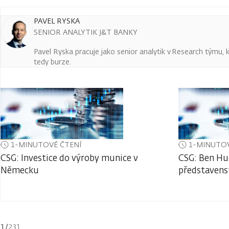
PAVEL RYSKA
SENIOR ANALYTIK J&T BANKY
Pavel Ryska pracuje jako senior analytik v Research týmu, k
tedy burze.
1-MINUTOVÉ ČTENÍ
1-MINUTOV
CSG: Investice do výroby munice v
CSG: Ben Hu
Německu
představens
1
/
231