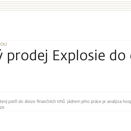
KOU
KOU
 prodej Explosie do
terý patří do divize finančních trhů. Jádrem jeho práce je analýza hos
rze.