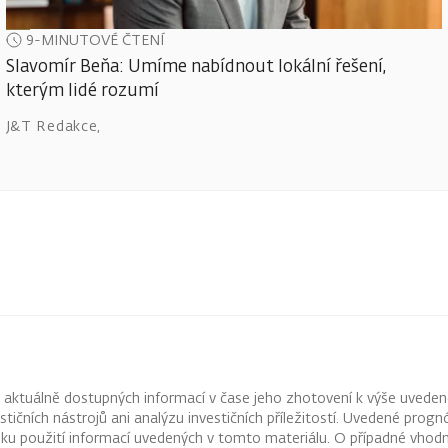
9-MINUTOVÉ ČTENÍ
Slavomír Beňa: Umíme nabídnout lokální řešení,
kterým lidé rozumí
J&T Redakce
,
z aktuálně dostupných informací v čase jeho zhotovení k výše uveden
vestičních nástrojů ani analýzu investičních příležitostí. Uvedené pr
ku použití informací uvedených v tomto materiálu. O případné vhodn