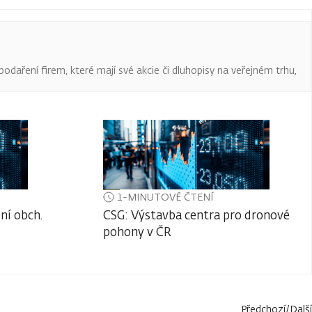
podaření firem, které mají své akcie či dluhopisy na veřejném trhu,
1-MINUTOVÉ ČTENÍ
ní obch.
CSG: Výstavba centra pro dronové
pohony v ČR
Předchozí
/
Další