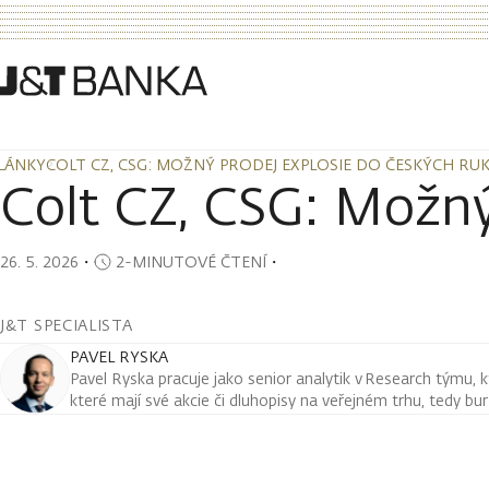
LÁNKY
COLT CZ, CSG: MOŽNÝ PRODEJ EXPLOSIE DO ČESKÝCH RU
LÁNKY
COLT CZ, CSG: MOŽNÝ PRODEJ EXPLOSIE DO ČESKÝCH RU
Colt CZ, CSG: Možný
26. 5. 2026
・
2-MINUTOVÉ ČTENÍ
・
J&T SPECIALISTA
PAVEL RYSKA
Pavel Ryska pracuje jako senior analytik v Research týmu, k
které mají své akcie či dluhopisy na veřejném trhu, tedy bu