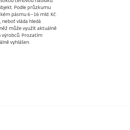
vysokou cenovou nabídku.
 subjekt. Podle průzkumu
rokém pásmu 6–16 mld. Kč.
, neboť vláda hledá
vněž může využít aktuálně
ch výrobců. Prozatím
álně vyhlášen.