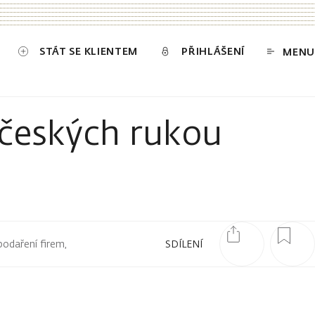
STÁT SE KLIENTEM
PŘIHLÁŠENÍ
MENU
 českých rukou
podaření firem,
SDÍLENÍ