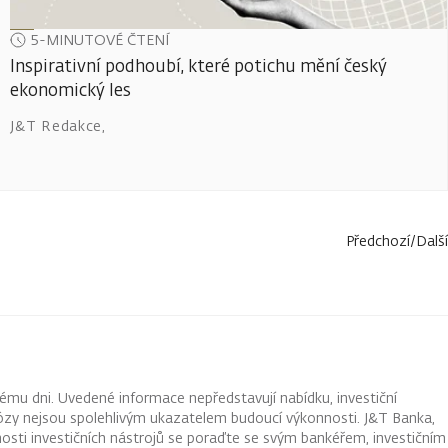
5-MINUTOVÉ ČTENÍ
Inspirativní podhoubí, které potichu mění český
ekonomický les
J&T Redakce
,
Předchozí
/
Další
ému dni. Uvedené informace nepředstavují nabídku, investiční
ognózy nejsou spolehlivým ukazatelem budoucí výkonnosti. J&T Banka,
osti investičních nástrojů se poraďte se svým bankéřem, investičním