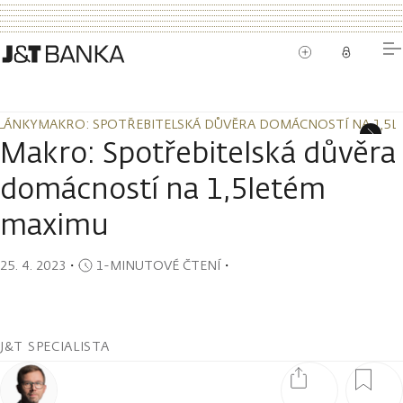
LÁNKY
MAKRO: SPOTŘEBITELSKÁ DŮVĚRA DOMÁCNOSTÍ NA 1,5L
LÁNKY
MAKRO: SPOTŘEBITELSKÁ DŮVĚRA DOMÁCNOSTÍ NA 1,5L
Makro: Spotřebitelská důvěra
domácností na 1,5letém
maximu
25. 4. 2023
・
1-MINUTOVÉ ČTENÍ
・
J&T SPECIALISTA