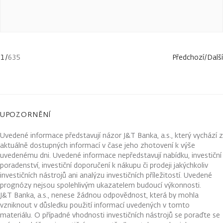
1
/
635
Předchozí
/
Další
UPOZORNĚNÍ
Uvedené informace představují názor J&T Banka, a.s., který vychází z
aktuálně dostupných informací v čase jeho zhotovení k výše
uvedenému dni. Uvedené informace nepředstavují nabídku, investiční
poradenství, investiční doporučení k nákupu či prodeji jakýchkoliv
investičních nástrojů ani analýzu investičních příležitostí. Uvedené
prognózy nejsou spolehlivým ukazatelem budoucí výkonnosti.
J&T Banka, a.s., nenese žádnou odpovědnost, která by mohla
vzniknout v důsledku použití informací uvedených v tomto
materiálu. O případné vhodnosti investičních nástrojů se poraďte se