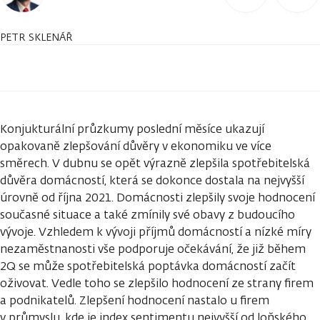
PETR SKLENÁŘ
Konjukturální průzkumy poslední měsíce ukazují
opakovaně zlepšování důvěry v ekonomiku ve více
směrech. V dubnu se opět výrazně zlepšila spotřebitelská
důvěra domácností, která se dokonce dostala na nejvyšší
úrovně od října 2021. Domácnosti zlepšily svoje hodnocení
současné situace a také zmínily své obavy z budoucího
vývoje. Vzhledem k vývoji příjmů domácností a nízké míry
nezaměstnanosti vše podporuje očekávání, že již během
2Q se může spotřebitelská poptávka domácností začít
oživovat. Vedle toho se zlepšilo hodnocení ze strany firem
a podnikatelů. Zlepšení hodnocení nastalo u firem
v průmyslu, kde je index sentimentu nejvyšší od loňského