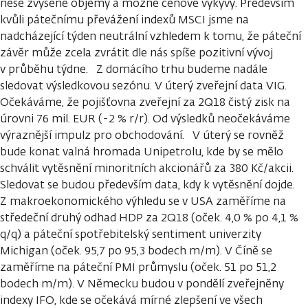
nese zvýšené objemy a možné cenové výkyvy. Především
kvůli pátečnímu převážení indexů MSCI jsme na
nadcházející týden neutrální vzhledem k tomu, že páteční
závěr může zcela zvrátit dle nás spíše pozitivní vývoj
v průběhu týdne. Z domácího trhu budeme nadále
sledovat výsledkovou sezónu. V úterý zveřejní data VIG.
Očekáváme, že pojišťovna zveřejní za 2Q18 čistý zisk na
úrovni 76 mil. EUR (-2 % r/r). Od výsledků neočekáváme
výraznější impulz pro obchodování. V úterý se rovněž
bude konat valná hromada Unipetrolu, kde by se mělo
schválit vytěsnění minoritních akcionářů za 380 Kč/akcii.
Sledovat se budou především data, kdy k vytěsnění dojde.
Z makroekonomického výhledu se v USA zaměříme na
středeční druhý odhad HDP za 2Q18 (oček. 4,0 % po 4,1 %
q/q) a páteční spotřebitelský sentiment univerzity
Michigan (oček. 95,7 po 95,3 bodech m/m). V Číně se
zaměříme na páteční PMI průmyslu (oček. 51 po 51,2
bodech m/m). V Německu budou v pondělí zveřejněny
indexy IFO, kde se očekává mírné zlepšení ve všech