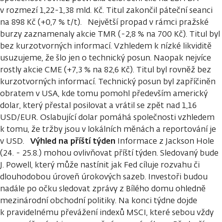
v rozmezí 1,22-1,38 mld. Kč. Titul zakončil páteční seanci
na 898 Kč (+0,7 % t/t). Největší propad v rámci pražské
burzy zaznamenaly akcie TMR (-2,8 % na 700 Kč). Titul byl
bez kurzotvorných informací. Vzhledem k nízké likviditě
usuzujeme, že šlo jen o technický posun. Naopak nejvíce
rostly akcie CME (+7,3 % na 82,6 Kč). Titul byl rovněž bez
kurzotvorných informací. Technický posun byl zapříčiněn
obratem v USA, kde tomu pomohl především americký
dolar, který přestal posilovat a vrátil se zpět nad 1,16
USD/EUR. Oslabující dolar pomáhá společnosti vzhledem
k tomu, že tržby jsou v lokálních měnách a reportování je
Výhled na příští týden
v USD.
Informace z Jackson Hole
(24. - 25.8.) mohou ovlivňovat příští týden. Sledovaný bude
J. Powell, který může nastínit jak Fed cíluje rozvahu či
dlouhodobou úroveň úrokových sazeb. Investoři budou
nadále po očku sledovat zprávy z Bílého domu ohledně
mezinárodní obchodní politiky. Na konci týdne dojde
k pravidelnému převážení indexů MSCI, které sebou vždy