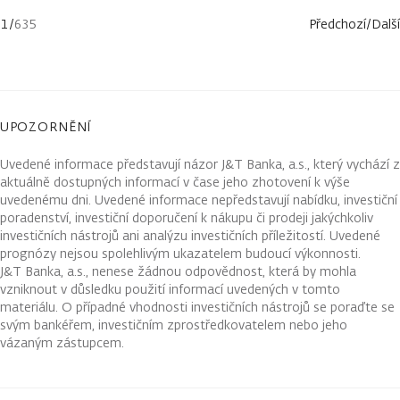
1
/
635
Předchozí
/
Další
UPOZORNĚNÍ
Uvedené informace představují názor J&T Banka, a.s., který vychází z
aktuálně dostupných informací v čase jeho zhotovení k výše
uvedenému dni. Uvedené informace nepředstavují nabídku, investiční
poradenství, investiční doporučení k nákupu či prodeji jakýchkoliv
investičních nástrojů ani analýzu investičních příležitostí. Uvedené
prognózy nejsou spolehlivým ukazatelem budoucí výkonnosti.
J&T Banka, a.s., nenese žádnou odpovědnost, která by mohla
vzniknout v důsledku použití informací uvedených v tomto
materiálu. O případné vhodnosti investičních nástrojů se poraďte se
svým bankéřem, investičním zprostředkovatelem nebo jeho
vázaným zástupcem.