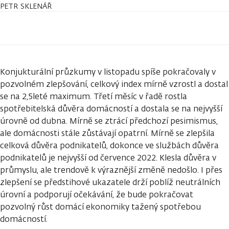
PETR SKLENÁŘ
Konjukturální průzkumy v listopadu spíše pokračovaly v
pozvolném zlepšování, celkový index mírně vzrostl a dostal
se na 2,5leté maximum. Třetí měsíc v řadě rostla
spotřebitelská důvěra domácností a dostala se na nejvyšší
úrovně od dubna. Mírně se ztrácí předchozí pesimismus,
ale domácnosti stále zůstávají opatrní. Mírně se zlepšila
celková důvěra podnikatelů, dokonce ve službách důvěra
podnikatelů je nejvyšší od července 2022. Klesla důvěra v
průmyslu, ale trendově k výraznější změně nedošlo. I přes
zlepšení se předstihové ukazatele drží poblíž neutrálních
úrovní a podporují očekávání, že bude pokračovat
pozvolný růst domácí ekonomiky tažený spotřebou
domácností.