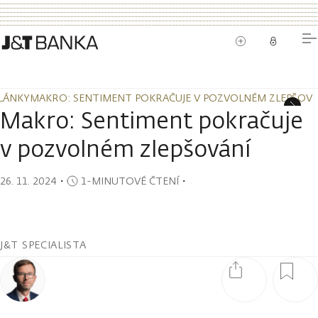
LÁNKY
MAKRO: SENTIMENT POKRAČUJE V POZVOLNÉM ZLEPŠOVÁ
LÁNKY
MAKRO: SENTIMENT POKRAČUJE V POZVOLNÉM ZLEPŠOVÁ
Makro: Sentiment pokračuje
v pozvolném zlepšování
26. 11. 2024
・
1-MINUTOVÉ ČTENÍ
・
J&T SPECIALISTA