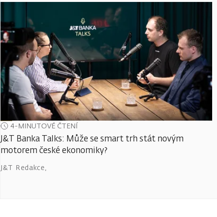
4-MINUTOVÉ ČTENÍ
J&T Banka Talks: Může se smart trh stát novým
motorem české ekonomiky?
J&T Redakce
,