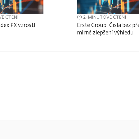
É ČTENÍ
2-MINUTOVÉ ČTENÍ
ndex PX vzrostl
Erste Group: Čísla bez př
mírné zlepšení výhledu