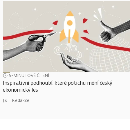
5-MINUTOVÉ ČTENÍ
Inspirativní podhoubí, které potichu mění český
ekonomický les
J&T Redakce
,