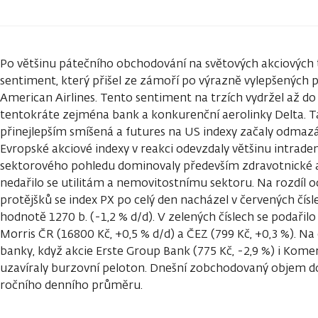
Po většinu pátečního obchodování na světových akciových 
sentiment, který přišel ze zámoří po výrazně vylepšených 
American Airlines. Tento sentiment na trzích vydržel až do 
tentokráte zejména bank a konkurenční aerolinky Delta. Ta
přinejlepším smíšená a futures na US indexy začaly odmazáv
Evropské akciové indexy v reakci odevzdaly většinu intrade
sektorového pohledu dominovaly především zdravotnické a 
nedařilo se utilitám a nemovitostnímu sektoru. Na rozdíl
protějšků se index PX po celý den nacházel v červených čísl
hodnotě 1270 b. (-1,2 % d/d). V zelených číslech se podařilo
Morris ČR (16800 Kč, +0,5 % d/d) a ČEZ (799 Kč, +0,3 %). N
banky, když akcie Erste Group Bank (775 Kč, -2,9 %) i Komer
uzavíraly burzovní peloton. Dnešní zobchodovaný objem do
ročního denního průměru.