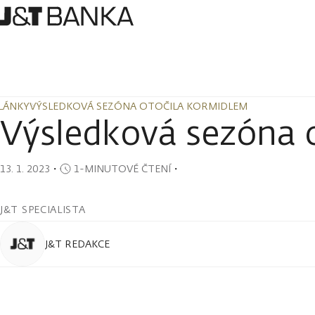
LÁNKY
VÝSLEDKOVÁ SEZÓNA OTOČILA KORMIDLEM
LÁNKY
VÝSLEDKOVÁ SEZÓNA OTOČILA KORMIDLEM
Výsledková sezóna 
13. 1. 2023
・
1-MINUTOVÉ ČTENÍ
・
J&T SPECIALISTA
J&T REDAKCE