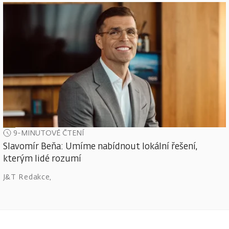
9-MINUTOVÉ ČTENÍ
Slavomír Beňa: Umíme nabídnout lokální řešení,
kterým lidé rozumí
J&T Redakce
,