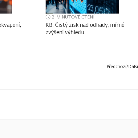
2-MINUTOVÉ ČTENÍ
ekvapení,
KB: Čistý zisk nad odhady, mírné
zvýšení výhledu
Předchozí
/
Další