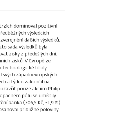
trzích dominoval pozitivní
předběžných výsledcích
zveřejnění dalších výsledků,
to sada výsledků byla
at zisky z předešlých dní.
nních zisků. V Evropě ze
technologické tituly,
 od svých západoevropských
ech a týden zakončil na
 uzavřít pouze akciím Philip
a opačném pólu se umístily
ční banka (706,5 Kč, -1,9 %)
sahoval přibližně poloviny