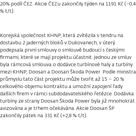
20% podíl ČEZ. Akcie ČEZu zakončily týden na 1191 Kč (-0,4
% t/t).
Korejská společnost KHNP, která zvítězila v tendru na
dostavbu 2 jaderných bloků v Dukovanech, v úterý
podepsala první smlouvy o smlouvě budoucí s českými
firmami, které se mají projektu účastnit. Jednou ze smluv
byla rámcová smlouva o dodávce turbínové haly a turbíny
mezi KHNP, Doosan a Doosan Škoda Power. Podle ministra
průmyslu tato část projektu může tvořit až 15 – 20 %
celkového objemu kontraktu a umožní zapojení řady
dalších firem v rámci subdodavatelského řetězce. Dodávka
turbíny ze strany Doosan Škoda Power byla již mnohokrát
avizována a je trhem očekávána. Akcie Doosan ŠP
zakončily pátek na 331 Kč (+2,8 % t/t).