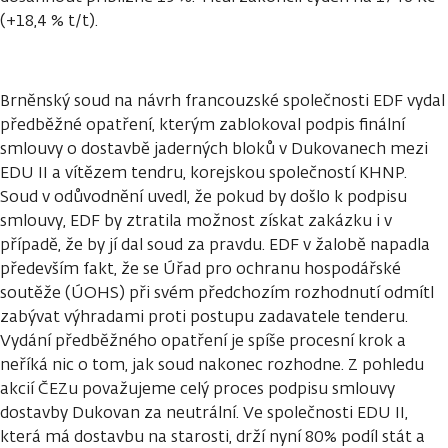
(+18,4 % t/t).
Brněnský soud na návrh francouzské společnosti EDF vydal
předběžné opatření, kterým zablokoval podpis finální
smlouvy o dostavbě jaderných bloků v Dukovanech mezi
EDU II a vítězem tendru, korejskou společností KHNP.
Soud v odůvodnění uvedl, že pokud by došlo k podpisu
smlouvy, EDF by ztratila možnost získat zakázku i v
případě, že by jí dal soud za pravdu. EDF v žalobě napadla
především fakt, že se Úřad pro ochranu hospodářské
soutěže (ÚOHS) při svém předchozím rozhodnutí odmítl
zabývat výhradami proti postupu zadavatele tenderu.
Vydání předběžného opatření je spíše procesní krok a
neříká nic o tom, jak soud nakonec rozhodne. Z pohledu
akcií ČEZu považujeme celý proces podpisu smlouvy
dostavby Dukovan za neutrální. Ve společnosti EDU II,
která má dostavbu na starosti, drží nyní 80% podíl stát a