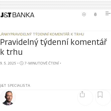
LÁNKY
PRAVIDELNÝ TÝDENNÍ KOMENTÁŘ K TRHU
LÁNKY
PRAVIDELNÝ TÝDENNÍ KOMENTÁŘ K TRHU
Pravidelný týdenní komentář
k trhu
9. 5. 2025
・
7-MINUTOVÉ ČTENÍ
・
J&T SPECIALISTA