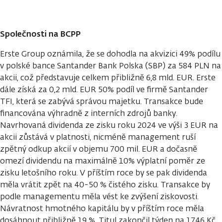
Společnosti na BCPP
Erste Group oznámila, že se dohodla na akvizici 49% podílu
v polské bance Santander Bank Polska (SBP) za 584 PLN na
akcii, což představuje celkem přibližně 6,8 mld. EUR. Erste
dále získá za 0,2 mld. EUR 50% podíl ve firmě Santander
TFI, která se zabývá správou majetku. Transakce bude
financována výhradně z interních zdrojů banky.
Navrhovaná dividenda ze zisku roku 2024 ve výši 3 EUR na
akcii zůstává v platnosti, nicméně management ruší
zpětný odkup akcií v objemu 700 mil. EUR a dočasně
omezí dividendu na maximálně 10% výplatní poměr ze
zisku letošního roku. V příštím roce by se pak dividenda
měla vrátit zpět na 40-50 % čistého zisku. Transakce by
podle managementu měla vést ke zvýšení ziskovosti.
Návratnost hmotného kapitálu by v příštím roce měla
dosáhnout přibližně 19 %. Titul zakončil týden na 1746 Kč