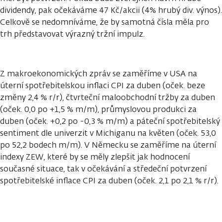
dividendy, pak očekáváme 47 Kč/akcii (4% hrubý div. výnos).
Celkově se nedomníváme, že by samotná čísla měla pro
trh představovat výrazný tržní impulz.
Z makroekonomických zpráv se zaměříme v USA na
úterní spotřebitelskou inflaci CPI za duben (oček. beze
změny 2,4 % r/r), čtvrteční maloobchodní tržby za duben
(oček. 0,0 po +1,5 % m/m), průmyslovou produkci za
duben (oček. +0,2 po -0,3 % m/m) a páteční spotřebitelský
sentiment dle univerzit v Michiganu na květen (oček. 53,0
po 52,2 bodech m/m). V Německu se zaměříme na úterní
indexy ZEW, které by se měly zlepšit jak hodnocení
současné situace, tak v očekávání a středeční potvrzení
spotřebitelské inflace CPI za duben (oček. 2,1 po 2,1 % r/r).