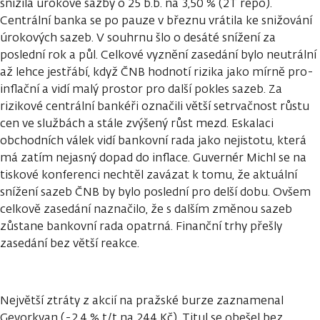
snížila úrokové sazby o 25 b.b. na 3,50 % (2T repo).
Centrální banka se po pauze v březnu vrátila ke snižování
úrokových sazeb. V souhrnu šlo o desáté snížení za
poslední rok a půl. Celkové vyznění zasedání bylo neutrální
až lehce jestřábí, když ČNB hodnotí rizika jako mírně pro-
inflační a vidí malý prostor pro další pokles sazeb. Za
rizikové centrální bankéři označili větší setrvačnost růstu
cen ve službách a stále zvýšený růst mezd. Eskalaci
obchodních válek vidí bankovní rada jako nejistotu, která
má zatím nejasný dopad do inflace. Guvernér Michl se na
tiskové konferenci nechtěl zavázat k tomu, že aktuální
snížení sazeb ČNB by bylo poslední pro delší dobu. Ovšem
celkově zasedání naznačilo, že s dalším změnou sazeb
zůstane bankovní rada opatrná. Finanční trhy přešly
zasedání bez větší reakce.
Největší ztráty z akcií na pražské burze zaznamenal
Gevorkyan (-2,4 % t/t na 244 Kč). Titul se obešel bez