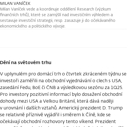
MILAN VANÍČEK
Milan Vaníček vede a koordinuje oddělení Research (výzkum
finančních trhů), které se zamýšlí nad investičním výhledem a
sestavuje investiční strategii, resp. zasazuje ji do očekávaného
ekonomického a politického vývoje.
Dění na světovém trhu
V uplynulém pro domácí trh o čtvrtek zkráceném týdnu se
investoři zaměřili na obchodní vyjednávání o clech s USA,
zasedání Fedu, BoE či ČNB a výsledkovou sezónu za 1Q25.
Pro investory pozitivní informací bylo dosažení obchodní
dohody mezi USA a Velkou Británií, která dává naději
v urovnání i dalších vztahů. Americký prezident D. Trump
se relativně příznivě vyjádřil i směrem k Číně, kde se
očekávají obchodní rozhovory tento víkend. Prezident