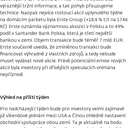
výraznější tržní informace, a tak pohyb přisuzujeme
technice. Naopak nejvíce rostoucí akcií uplynulého týdne
na domácím parketu byla Erste Group (+18,4 % t/t na 1746
Kč). Erste oznámila významnou akvizici v Polsku a to 49%
podíl v Santander Bank Polska, která je třetí největší
bankou v zemi. Objem transakce bude téměř 7 mld. EUR.
Erste současně uvedla, že zmíněnou transakci bude
financovat výhradně z vlastních zdrojů, a tedy nebude
muset vydávat nové akcie. Právě potenciální emise nových
akcií byla investory při dřívějších spekulacích vnímána
nepříznivě.
Výhled na příští týden
Pro nadcházející týden bude pro investory velmi zajímavé
již víkendové jednání mezi USA a Čínou ohledně nastavení
obchodní spolupráce obou zemí. Ta je aktuálně na bodu