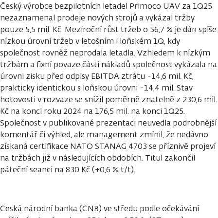
Český výrobce bezpilotních letadel Primoco UAV za 1Q25
nezaznamenal prodeje nových strojů a vykázal tržby
pouze 5,5 mil. Kč. Meziroční růst tržeb o 56,7 % je dán spíše
nízkou úrovní tržeb v letošním i loňském 1Q, kdy
společnost rovněž neprodala letadla. Vzhledem k nízkým
tržbám a fixní povaze části nákladů společnost vykázala na
úrovni zisku před odpisy EBITDA ztrátu -14,6 mil. Kč,
prakticky identickou s loňskou úrovni -14,4 mil. Stav
hotovosti v rozvaze se snížil poměrně znatelně z 230,6 mil.
Kč na konci roku 2024 na 176,5 mil. na konci 1Q25.
Společnost v publikované prezentaci neuvedla podrobnější
komentář či výhled, ale management zmínil, že nedávno
získaná certifikace NATO STANAG 4703 se příznivě projeví
na tržbách již v následujících obdobích. Titul zakončil
páteční seanci na 830 Kč (+0,6 % t/t).
Česká národní banka (ČNB) ve středu podle očekávání