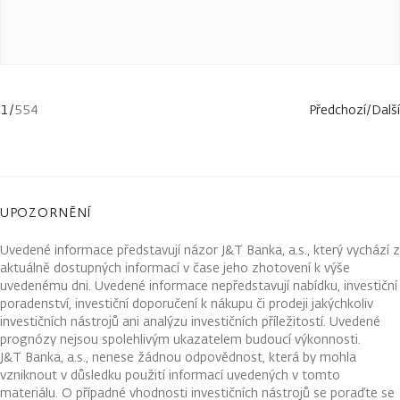
1
/
554
Předchozí
/
Další
UPOZORNĚNÍ
Uvedené informace představují názor J&T Banka, a.s., který vychází z
aktuálně dostupných informací v čase jeho zhotovení k výše
uvedenému dni. Uvedené informace nepředstavují nabídku, investiční
poradenství, investiční doporučení k nákupu či prodeji jakýchkoliv
investičních nástrojů ani analýzu investičních příležitostí. Uvedené
prognózy nejsou spolehlivým ukazatelem budoucí výkonnosti.
J&T Banka, a.s., nenese žádnou odpovědnost, která by mohla
vzniknout v důsledku použití informací uvedených v tomto
materiálu. O případné vhodnosti investičních nástrojů se poraďte se