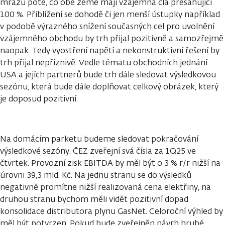
mrazu poté, co obě země mají vzájemná cla přesahující
100 %. Přiblížení se dohodě či jen menší ústupky například
v podobě výrazného snížení současných cel pro uvolnění
vzájemného obchodu by trh přijal pozitivně a samozřejmě
naopak. Tedy vyostření napětí a nekonstruktivní řešení by
trh přijal nepříznivě. Vedle tématu obchodních jednání
USA a jejích partnerů bude trh dále sledovat výsledkovou
sezónu, která bude dále doplňovat celkový obrázek, který
je doposud pozitivní.
Na domácím parketu budeme sledovat pokračování
výsledkové sezóny. ČEZ zveřejní svá čísla za 1Q25 ve
čtvrtek. Provozní zisk EBITDA by měl být o 3 % r/r nižší na
úrovni 39,3 mld. Kč. Na jednu stranu se do výsledků
negativně promítne nižší realizovaná cena elektřiny, na
druhou stranu bychom měli vidět pozitivní dopad
konsolidace distributora plynu GasNet. Celoroční výhled by
měl být potvrzen. Pokud bude zveřejněn návrh hrubé