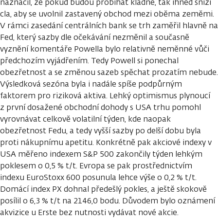
naznačil, že pokud budou probíhat kladně, tak ihned sníží
cla, aby se uvolnil zastavený obchod mezi oběma zeměmi.
V rámci zasedání centrálních bank se trh zaměřil hlavně na
Fed, který sazby dle očekávání nezměnil a současně
vyznění komentáře Powella bylo relativně neměnné vůči
předchozím vyjádřením. Tedy Powell si ponechal
obezřetnost a se změnou sazeb spěchat prozatím nebude.
Výsledková sezóna byla i nadále spíše podpůrným
faktorem pro riziková aktiva. Lehký optimismus plynoucí
z první dosažené obchodní dohody s USA trhu pomohl
vyrovnávat celkově volatilní týden, kde naopak
obezřetnost Fedu, a tedy vyšší sazby po delší dobu byla
proti nákupnímu apetitu. Konkrétně pak akciové indexy v
USA měřeno indexem S&P 500 zakončily týden lehkým
poklesem o 0,5 % t/t. Evropa se pak prostřednictvím
indexu EuroStoxx 600 posunula lehce výše o 0,2 % t/t.
Domácí index PX dohnal předešlý pokles, a ještě skokově
posílil o 6,3 % t/t na 2146,0 bodu. Důvodem bylo oznámení
akvizice u Erste bez nutnosti vydávat nové akcie.